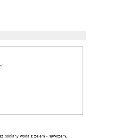
ą.
też podlany wodą z żelem - nawozem.