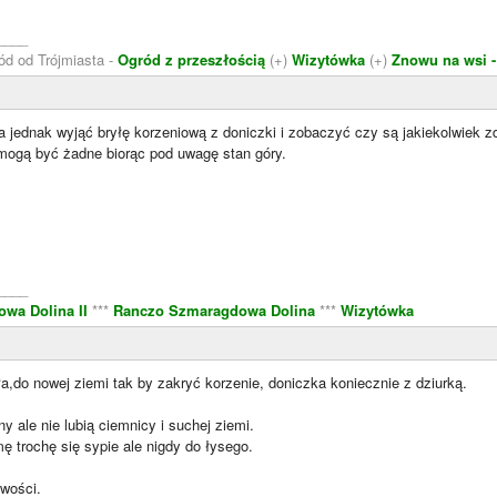
____
ód od Trójmiasta -
Ogród z przeszłością
(+)
Wizytówka
(+)
Znowu na wsi -
jednak wyjąć bryłę korzeniową z doniczki i zobaczyć czy są jakiekolwiek zdr
mogą być żadne biorąc pod uwagę stan góry.
____
wa Dolina II
***
Ranczo Szmaragdowa Dolina
***
Wizytówka
a,do nowej ziemi tak by zakryć korzenie, doniczka koniecznie z dziurką.
iny ale nie lubią ciemnicy i suchej ziemi.
mę trochę się sypie ale nigdy do łysego.
iwości.