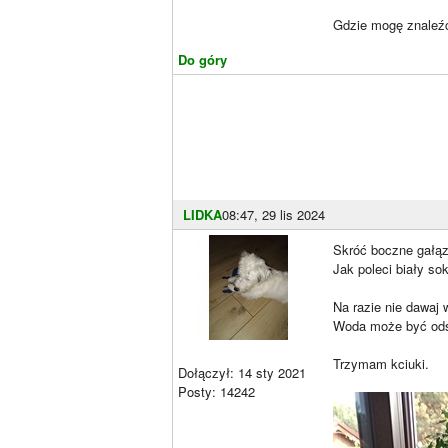
Gdzie mogę znaleźć
Do góry
LIDKA
08:47, 29 lis 2024
Skróć boczne gałązk
Jak poleci biały so
Na razie nie dawaj 
Woda może być ods
Trzymam kciuki.
Dołączył: 14 sty 2021
Posty: 14242