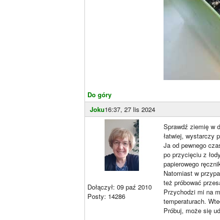
Do góry
Joku
16:37, 27 lis 2024
Sprawdź ziemię w d
łatwiej, wystarczy 
Ja od pewnego czasu
po przycięciu z ło
papierowego ręczni
Natomiast w przypa
też próbować przesa
Dołączył: 09 paź 2010
Przychodzi mi na my
Posty: 14286
temperaturach. Wte
Próbuj, może się ud