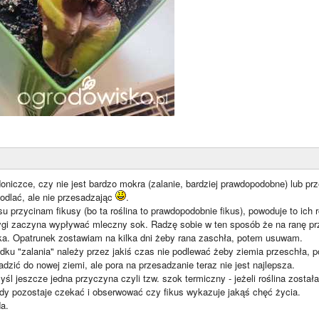
oniczce, czy nie jest bardzo mokra (zalanie, bardziej prawdopodobne) lub p
podlać, ale nie przesadzając
.
 przycinam fikusy (bo ta roślina to prawdopodobnie fikus), powoduje to ich r
dygi zaczyna wypływać mleczny sok. Radzę sobie w ten sposób że na ranę pr
ka. Opatrunek zostawiam na kilka dni żeby rana zaschła, potem usuwam.
dku "zalania" należy przez jakiś czas nie podlewać żeby ziemia przeschła,
dzić do nowej ziemi, ale pora na przesadzanie teraz nie jest najlepsza.
śl jeszcze jedna przyczyna czyli tzw. szok termiczny - jeżeli roślina zosta
dy pozostaje czekać i obserwować czy fikus wykazuje jakąś chęć życia.
a.