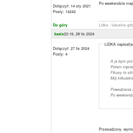
Po weekendzie majo
Dołączył: 14 sty 2021
Posty: 14242
________________
Do góry
Lidka , lubuskie gd
kasix
23:19, 28 lis 2024
LIDKA napisał(a
Dołączył: 27 lis 2024
Posty: 4
A ja bym prz
Potem cięcie
Fikusy to sil
Mój kilkuletn
Powodzenia i 
Po weekendzi
Przesadzony, wymia