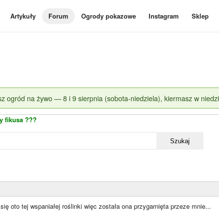
Artykuły
Forum
Ogrody pokazowe
Instagram
Sklep
z ogród na żywo — 8 i 9 sierpnia (sobota-niedziela), kiermasz w niedzi
y fikusa ???
Szukaj
się oto tej wspaniałej roślinki więc została ona przygarnięta przeze mnie...