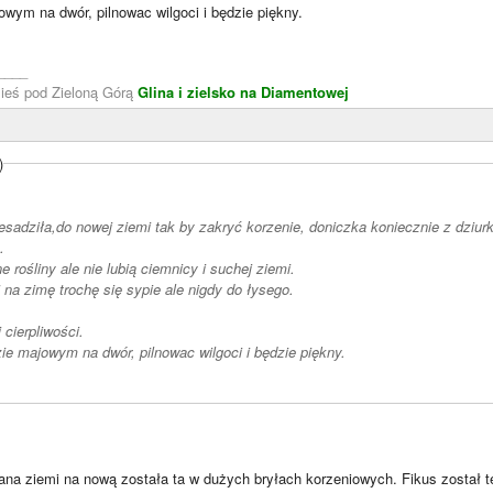
wym na dwór, pilnowac wilgoci i będzie piękny.
____
zieś pod Zieloną Górą
Glina i zielsko na Diamentowej
)
esadziła,do nowej ziemi tak by zakryć korzenie, doniczka koniecznie z dziurk
.
ne rośliny ale nie lubią ciemnicy i suchej ziemi.
i na zimę trochę się sypie ale nigdy do łysego.
cierpliwości.
e majowym na dwór, pilnowac wilgoci i będzie piękny.
na ziemi na nową została ta w dużych bryłach korzeniowych. Fikus został 