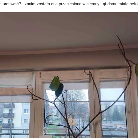
ą uratować? - zanim została ona przeniesiona w ciemny kąt domu miała pełno 