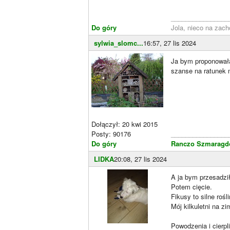
________________
Do góry
Jola, nieco na zach
sylwia_slomc...
16:57, 27 lis 2024
Ja bym proponowała 
szanse na ratunek 
Dołączył: 20 kwi 2015
Posty: 90176
________________
Do góry
Ranczo Szmaragdo
LIDKA
20:08, 27 lis 2024
A ja bym przesadził
Potem cięcie.
Fikusy to silne rośl
Mój kilkuletni na zi
Powodzenia i cierpl