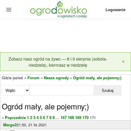
Logowanie
Zobacz nasz ogród na żywo — 8 i 9 sierpnia (sobota-
×
niedziela), kiermasz w niedzielę
Gdzie jesteś »
Forum
»
Nasze ogrody
»
Ogród mały, ale pojemny;)
Szukaj
Ogród mały, ale pojemny;)
« Poprzednia
1
2
3
4
5
6
7
8
9
...
167
168
169
170
171
Margo2
21:50, 21 lis 2021