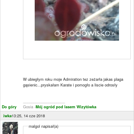
W ubiegłym roku moje Admiration tez zeżarła jakas plaga
gąsienic...pryskałam Karate i pomogło a liscie odrosły
____________________
Do góry
Gosia -
Mój ogród pod lasem
Wizytówka
iwka
13:25, 14 cze 2018
malgol napisał(a)