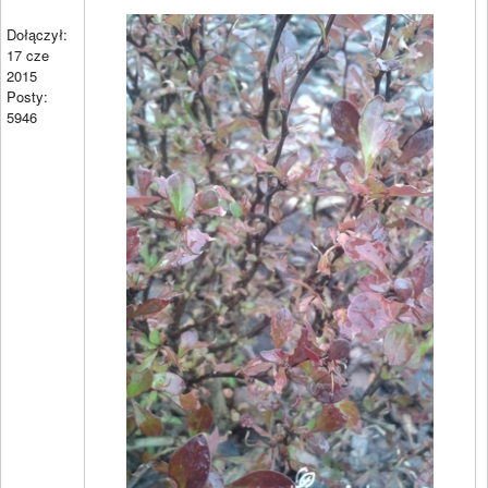
Dołączył:
17 cze
2015
Posty:
5946