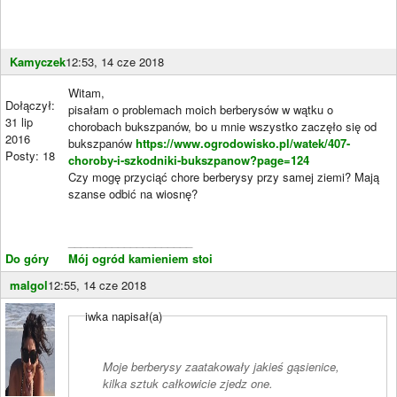
Kamyczek
12:53, 14 cze 2018
Witam,
Dołączył:
pisałam o problemach moich berberysów w wątku o
31 lip
chorobach bukszpanów, bo u mnie wszystko zaczęło się od
2016
bukszpanów
https://www.ogrodowisko.pl/watek/407-
Posty: 18
choroby-i-szkodniki-bukszpanow?page=124
Czy mogę przyciąć chore berberysy przy samej ziemi? Mają
szanse odbić na wiosnę?
____________________
Do góry
Mój ogród kamieniem stoi
malgol
12:55, 14 cze 2018
iwka napisał(a)
Moje berberysy zaatakowały jakieś gąsienice,
kilka sztuk całkowicie zjedz one.