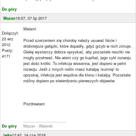
Do góry
Mazan
19:57, 07 lip 2017
Malami
Dołączył:
23 wrz
Przed szerzeniem się choroby należy usuwać liście i
2012
drobniejsze gałązki, które dopadły, gdyż grzyb w nich zimuje.
Posty:
Glebę wystarczy dobrze opryskać, aby pozostałe resztki nie
4171
mogły przetrwać. Nie wiem czy go kupiłaś, jego cykl rozwoju
jest dość krótki. To infekcja wiosenna, jest dopiero w pełni
rozwoju. Jeśli z innych roślin masz katalpę /surmię/ to
opryskaj, infekcja jest wspólna dla klonu i katalpy. Pozostałe
rośliny dopiero po stwierdzeniu pierwszych objawów.
Pozdrawiam
____________________
Do góry
Mazan - Walerek
iwka
12:42, 14 cze 2018