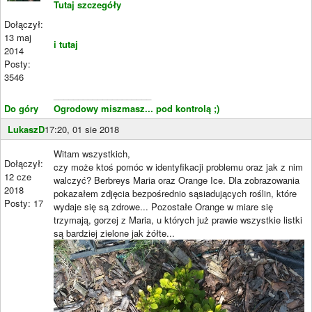
Tutaj szczegóły
Dołączył:
13 maj
i tutaj
2014
Posty:
3546
____________________
Do góry
Ogrodowy miszmasz... pod kontrolą ;)
LukaszD
17:20, 01 sie 2018
Witam wszystkich,
Dołączył:
czy może ktoś pomóc w identyfikacji problemu oraz jak z nim
12 cze
walczyć? Berbreys Maria oraz Orange Ice. Dla zobrazowania
2018
pokazałem zdjęcia bezpośrednio sąsiadujących roślin, które
Posty: 17
wydaje się są zdrowe... Pozostałe Orange w miare się
trzymają, gorzej z Maria, u których już prawie wszystkie listki
są bardziej zielone jak żółte...