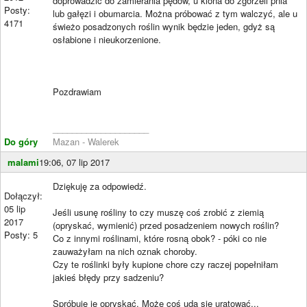
doprowadzić do zamierania pędów, u klona do zgorzeli pnia
Posty:
lub gałęzi i obumarcia. Można próbować z tym walczyć, ale u
4171
świeżo posadzonych roślin wynik będzie jeden, gdyż są
osłabione i nieukorzenione.
Pozdrawiam
____________________
Do góry
Mazan - Walerek
malami
19:06, 07 lip 2017
Dziękuję za odpowiedź.
Dołączył:
05 lip
Jeśli usunę rośliny to czy muszę coś zrobić z ziemią
2017
(opryskać, wymienić) przed posadzeniem nowych roślin?
Posty: 5
Co z innymi roślinami, które rosną obok? - póki co nie
zauważyłam na nich oznak choroby.
Czy te roślinki były kupione chore czy raczej popełniłam
jakieś błędy przy sadzeniu?
Spróbuję je opryskać. Może coś uda się uratować...