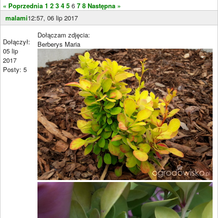
« Poprzednia
1
2
3
4
5
6
7
8
Następna »
malami
12:57, 06 lip 2017
Dołączam zdjęcia:
Dołączył:
Berberys Maria
05 lip
2017
Posty: 5