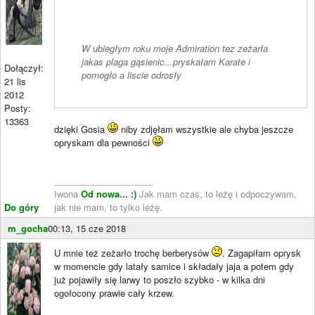
W ubiegłym roku moje Admiration tez zeżarła
jakas plaga gąsienic...pryskałam Karate i
Dołączył:
pomogło a liscie odrosły
21 lis
2012
Posty:
13363
dzięki Gosia
niby zdjęłam wszystkie ale chyba jeszcze
opryskam dla pewności
____________________
Iwona
Od nowa... :)
Jak mam czas, to leżę i odpoczywam,
Do góry
jak nie mam, to tylko leżę.
m_gocha
00:13, 15 cze 2018
U mnie też zeżarło trochę berberysów
. Zagapiłam oprysk
w momencie gdy latały samice i składały jaja a potem gdy
już pojawiły się larwy to poszło szybko - w kilka dni
ogołocony prawie cały krzew.