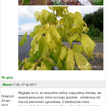
Do góry
Mazan
17:02, 07 lip 2017
Wygląda na to, że wszystkie rośliny mają jedną chorobę, ale
Dołączył:
wywoływaną przez różne szczepy grzybów - antraknozę lub
23 wrz
inaczej plamistość zgorzelową. U berberysów może
2012