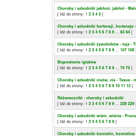
Choroby i szkodniki jabłoni, jabłoń - Mal
[ Idź do strony:
1
2
3
4
5
]
Choroby i szkodniki hortensji, hortensja 
[ Idź do strony:
1
2
3
4
5
6
7
8
9
...
63
64
]
Choroby i szkodniki żywotników - tuja - T
[ Idź do strony:
1
2
3
4
5
6
7
8
9
...
107
108
Brązowienie iglaków
[ Idź do strony:
1
2
3
4
5
6
7
8
9
...
74
75
]
Choroby i szkodniki cisów, cis - Taxus - 
[ Idź do strony:
1
2
3
4
5
6
7
8
9
10
11
12
]
Różaneczniki - choroby i szkodniki
[ Idź do strony:
1
2
3
4
5
6
7
8
9
...
228
229
Choroby i szkodniki wiśni, wiśnia - Prun
[ Idź do strony:
1
2
3
4
5
6
7
8
9
]
Choroby i szkodniki trzmielin, trzmielin