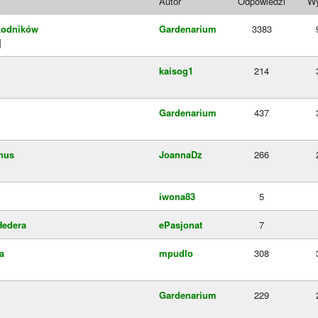
Autor
Odpowiedzi
Wy
kodników
Gardenarium
3383
]
kaisog1
214
Gardenarium
437
inus
JoannaDz
266
iwona83
5
Hedera
ePasjonat
7
a
mpudlo
308
Gardenarium
229