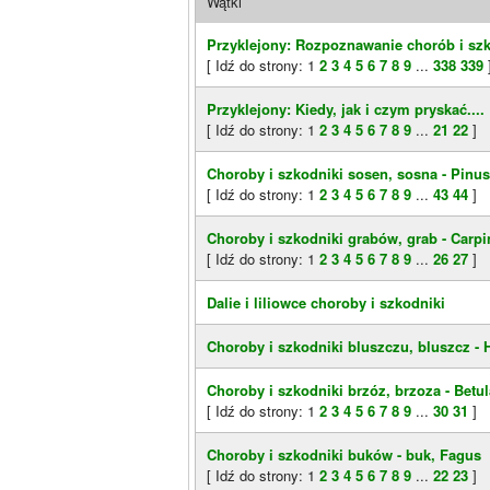
Wątki
Przyklejony: Rozpoznawanie chorób i sz
[ Idź do strony:
1
2
3
4
5
6
7
8
9
...
338
339
Przyklejony: Kiedy, jak i czym pryskać....
[ Idź do strony:
1
2
3
4
5
6
7
8
9
...
21
22
]
Choroby i szkodniki sosen, sosna - Pinus
[ Idź do strony:
1
2
3
4
5
6
7
8
9
...
43
44
]
Choroby i szkodniki grabów, grab - Carp
[ Idź do strony:
1
2
3
4
5
6
7
8
9
...
26
27
]
Dalie i liliowce choroby i szkodniki
Choroby i szkodniki bluszczu, bluszcz - 
Choroby i szkodniki brzóz, brzoza - Betul
[ Idź do strony:
1
2
3
4
5
6
7
8
9
...
30
31
]
Choroby i szkodniki buków - buk, Fagus
[ Idź do strony:
1
2
3
4
5
6
7
8
9
...
22
23
]