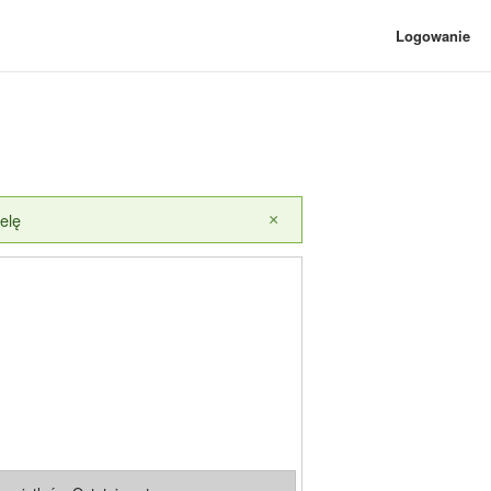
Logowanie
elę
×