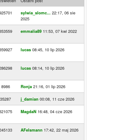
swietleń
Ostatni post
925701
sylwia_slomc...
22:17, 06 sie
2025
353559
emmalia89
11:53, 07 kwi 2022
359927
lucas
08:45, 10 lip 2026
286298
lucas
08:14, 10 lip 2026
8986
Ronja
21:16, 01 lip 2026
35287
j_damian
00:08, 11 cze 2026
321075
MagdaN
16:48, 04 cze 2026
245133
AFelsmann
17:42, 22 maj 2026