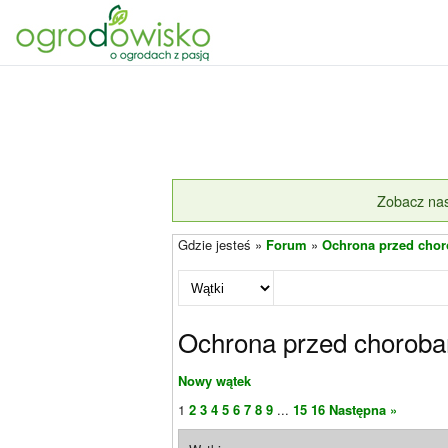
Zobacz nas
Gdzie jesteś »
Forum
»
Ochrona przed chor
Ochrona przed choroba
Nowy wątek
1
2
3
4
5
6
7
8
9
...
15
16
Następna »