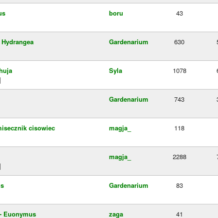
us
boru
43
- Hydrangea
Gardenarium
630
huja
Syla
1078
]
Gardenarium
743
misecznik cisowiec
magja_
118
magja_
2288
]
us
Gardenarium
83
a - Euonymus
zaga
41