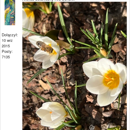
Dołączył:
10 wrz
2015
Posty:
7135