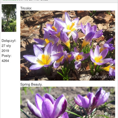
Tricolor.
Dołączył:
27 sty
2019
Posty:
4264
Spring Beauty.