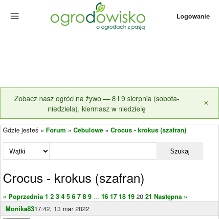
Logowanie
Zobacz nasz ogród na żywo — 8 i 9 sierpnia (sobota-
×
niedziela), kiermasz w niedzielę
Gdzie jesteś »
Forum
»
Cebulowe
»
Crocus - krokus (szafran)
Szukaj
Crocus - krokus (szafran)
« Poprzednia
1
2
3
4
5
6
7
8
9
...
16
17
18
19
20
21
Następna »
Monika83
17:42, 13 mar 2022