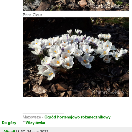
Prins Claus.
____________________
Mazowsze -
Ogród hortensjowo różanecznikowy
Do góry
**
Wizytówka
AlinaP
18:57, 24 mar 2022