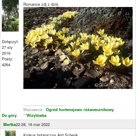
Romance zdj z dziś.
Dołączył:
27 sty
2019
Posty:
4264
____________________
Mazowsze -
Ogród hortensjowo różanecznikowy
Do góry
**
Wizytówka
Martka
22:28, 16 mar 2022
Krokus botaniczny Ard Schenk