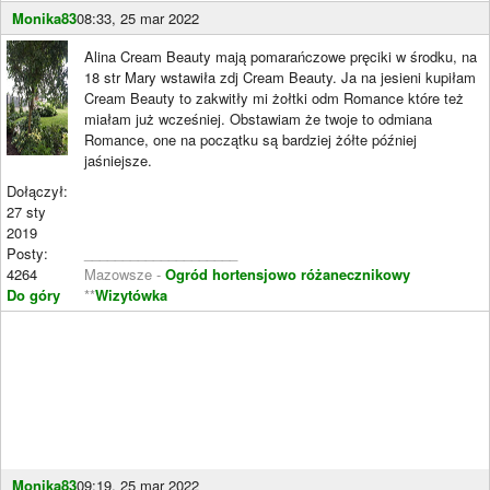
Monika83
08:33, 25 mar 2022
Alina Cream Beauty mają pomarańczowe pręciki w środku, na
18 str Mary wstawiła zdj Cream Beauty. Ja na jesieni kupiłam
Cream Beauty to zakwitły mi żołtki odm Romance które też
miałam już wcześniej. Obstawiam że twoje to odmiana
Romance, one na początku są bardziej żółte później
jaśniejsze.
Dołączył:
27 sty
2019
Posty:
____________________
4264
Mazowsze -
Ogród hortensjowo różanecznikowy
Do góry
**
Wizytówka
Monika83
09:19, 25 mar 2022