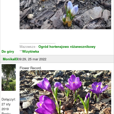
____________________
Mazowsze -
Ogród hortensjowo różanecznikowy
Do góry
**
Wizytówka
Monika83
09:29, 25 mar 2022
Flower Record.
Dołączył:
27 sty
2019
Posty: