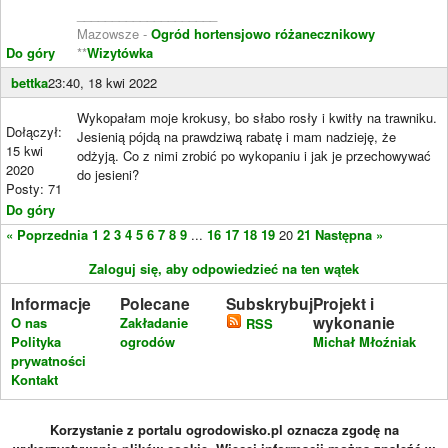
____________________
Mazowsze -
Ogród hortensjowo różanecznikowy
Do góry
**
Wizytówka
bettka
23:40, 18 kwi 2022
Wykopałam moje krokusy, bo słabo rosły i kwitły na trawniku.
Dołączył:
Jesienią pójdą na prawdziwą rabatę i mam nadzieję, że
15 kwi
odżyją. Co z nimi zrobić po wykopaniu i jak je przechowywać
2020
do jesieni?
Posty: 71
Do góry
« Poprzednia
1
2
3
4
5
6
7
8
9
...
16
17
18
19
20
21
Następna »
Zaloguj się, aby odpowiedzieć na ten wątek
Informacje
Polecane
Subskrybuj
Projekt i
wykonanie
O nas
Zakładanie
RSS
Polityka
ogrodów
Michał Młoźniak
prywatności
Kontakt
Korzystanie z portalu ogrodowisko.pl oznacza zgodę na