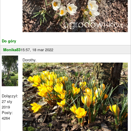
Do góry
Monika83
15:57, 18 mar 2022
Dorothy.
Dołączył:
27 sty
2019
Posty:
4264