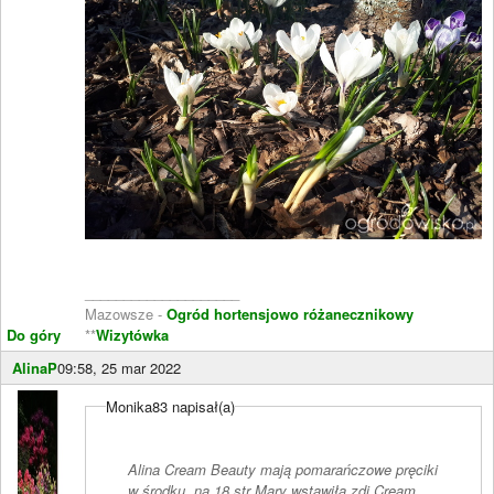
____________________
Mazowsze -
Ogród hortensjowo różanecznikowy
Do góry
**
Wizytówka
AlinaP
09:58, 25 mar 2022
Monika83 napisał(a)
Alina Cream Beauty mają pomarańczowe pręciki
w środku, na 18 str Mary wstawiła zdj Cream