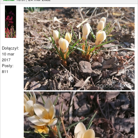
Dołączył:
10 mar
2017
Posty:
811