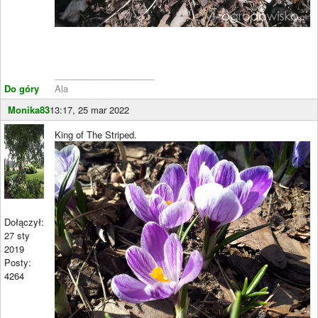
____________________
Do góry
Ala
Monika83
13:17, 25 mar 2022
King of The Striped.
Dołączył:
27 sty
2019
Posty:
4264