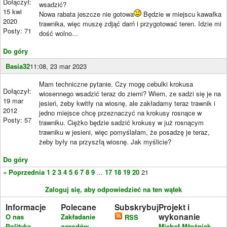
Dołączył:
wsadzić?
15 kwi
Nowa rabata jeszcze nie gotowa
Będzie w miejscu kawałka
2020
trawnika, więc muszę zdjąć darń i przygotować teren. Idzie mi
Posty: 71
dość wolno...
Do góry
Basia32
11:08, 23 mar 2023
Mam techniczne pytanie. Czy mogę cebulki krokusa
Dołączył:
wiosennego wsadzić teraz do ziemi? Wiem, ze sadzi się je na
19 mar
jesień, żeby kwitły na wiosnę, ale zakładamy teraz trawnik i
2012
jedno miejsce chcę przeznaczyć na krokusy rosnące w
Posty: 57
trawniku. Ciężko będzie sadzić krokusy w już rosnącym
trawniku w jesieni, więc pomyślałam, że posadzę je teraz,
żeby były na przyszłą wiosnę. Jak myślicie?
Do góry
« Poprzednia
1
2
3
4
5
6
7
8
9
...
17
18
19
20
21
Zaloguj się, aby odpowiedzieć na ten wątek
Informacje
Polecane
Subskrybuj
Projekt i
wykonanie
O nas
Zakładanie
RSS
Polityka
ogrodów
Michał Młoźniak