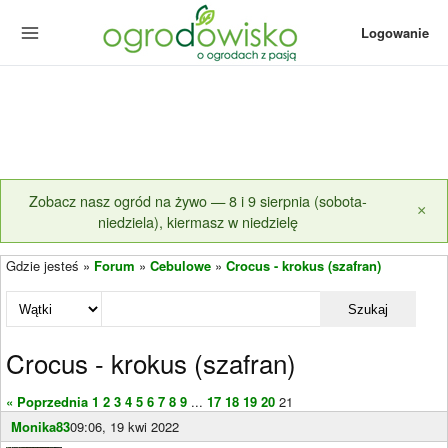
Logowanie
Zobacz nasz ogród na żywo — 8 i 9 sierpnia (sobota-
×
niedziela), kiermasz w niedzielę
Gdzie jesteś »
Forum
»
Cebulowe
»
Crocus - krokus (szafran)
Szukaj
Crocus - krokus (szafran)
« Poprzednia
1
2
3
4
5
6
7
8
9
...
17
18
19
20
21
Monika83
09:06, 19 kwi 2022