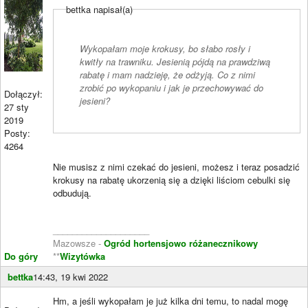
bettka napisał(a)
Wykopałam moje krokusy, bo słabo rosły i
kwitły na trawniku. Jesienią pójdą na prawdziwą
rabatę i mam nadzieję, że odżyją. Co z nimi
zrobić po wykopaniu i jak je przechowywać do
Dołączył:
jesieni?
27 sty
2019
Posty:
4264
Nie musisz z nimi czekać do jesieni, możesz i teraz posadzić
krokusy na rabatę ukorzenią się a dzięki liściom cebulki się
odbudują.
____________________
Mazowsze -
Ogród hortensjowo różanecznikowy
Do góry
**
Wizytówka
bettka
14:43, 19 kwi 2022
Hm, a jeśli wykopałam je już kilka dni temu, to nadal mogę