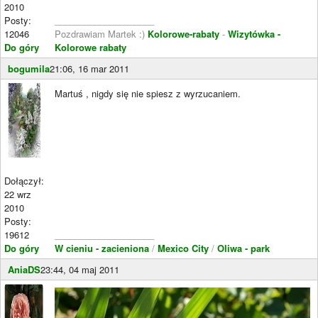
2010
Posty:
____________________
12046
Pozdrawiam Martek :)
Kolorowe-rabaty
-
Wizytówka -
Do góry
Kolorowe rabaty
bogumila
21:06, 16 mar 2011
Martuś , nigdy się nie spiesz z wyrzucaniem.
Dołączył:
22 wrz
2010
Posty:
19612
____________________
Do góry
W cieniu - zacieniona
/
Mexico City
/
Oliwa - park
AniaDS
23:44, 04 maj 2011