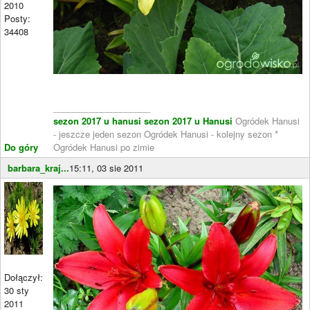
2010
Posty:
34408
____________________
sezon 2017 u hanusi
sezon 2017 u Hanusi
Ogródek Hanusi
- jeszcze jeden sezon Ogródek Hanusi - kolejny sezon *
Do góry
Ogródek Hanusi po zimie
barbara_kraj...
15:11, 03 sie 2011
Dołączył:
30 sty
2011