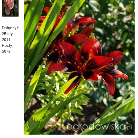
Dołączył:
25 sty
2011
Posty:
5078