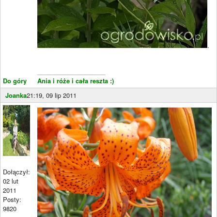
.
____________________
Do góry
Ania i róże i cała reszta :)
Joanka
21:19, 09 lip 2011
Dołączył:
02 lut
2011
Posty:
9820