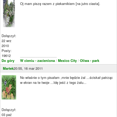
Oj mam piszę razem z piekarnikiem [na jutro ciasta].
Dołączył:
22 wrz
2010
Posty:
19612
____________________
Do góry
W cieniu - zacieniona
/
Mexico City
/
Oliwa - park
Martek
20:55, 16 mar 2011
No właśnie o tym pisałam ,mnie będzie żal ...ściskał patrząc
w ekran na te twoje ...Idę jeść z tego żalu...
Dołączył:
03 paź