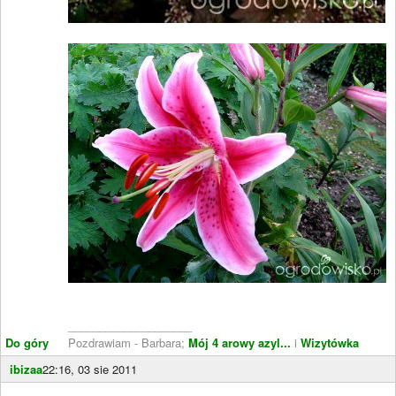
____________________
Do góry
Pozdrawiam - Barbara;
Mój 4 arowy azyl...
i
Wizytówka
ibizaa
22:16, 03 sie 2011