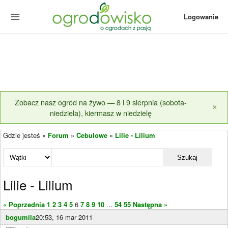
Logowanie
Zobacz nasz ogród na żywo — 8 i 9 sierpnia (sobota-
×
niedziela), kiermasz w niedzielę
Gdzie jesteś »
Forum
»
Cebulowe
»
Lilie - Lilium
Szukaj
Lilie - Lilium
« Poprzednia
1
2
3
4
5
6
7
8
9
10
...
54
55
Następna »
bogumila
20:53, 16 mar 2011