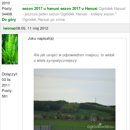
2010
____________________
Posty:
sezon 2017 u hanusi
sezon 2017 u Hanusi
Ogródek Hanusi
34408
- jeszcze jeden sezon Ogródek Hanusi - kolejny sezon *
Do góry
Ogródek Hanusi po zimie
iwonaz
08:05, 11 maj 2012
Joku napisał(a)
Ale jak usiąść w odpowiednim miejscu, to widok
o wiele sympatyczniejszy
Dołączył:
03 lis
2011
Posty:
561