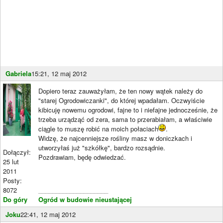
Gabriela
15:21, 12 maj 2012
Dopiero teraz zauważyłam, że ten nowy wątek należy do
"starej Ogrodowiczanki", do której wpadałam. Oczwyiście
kibicuję nowemu ogrodowi, fajne to i niefajne jednocześnie, że
trzeba urządząć od zera, sama to przerabiałam, a właściwie
ciągle to muszę robić na moich połaciach
.
Widzę, że najcenniejsze rośliny masz w doniczkach i
utworzyłaś już "szkółkę", bardzo rozsądnie.
Dołączył:
Pozdrawiam, będę odwiedzać.
25 lut
2011
Posty:
8072
____________________
Do góry
Ogród w budowie nieustającej
Joku
22:41, 12 maj 2012