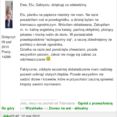
Ewa, Elu, Gabrysiu, dziękuję za odwiedziny.
Elu, planiku na papierze niestety nie mam. Na razie
posadziłam coś w przedogródku, a dzisiaj bylam na
kiermaszu ogrodniczym. Wróciłam obładowana. Zakupiłam
m. in. kalinę angielską (ma kwiaty, pachną obłędnie), płożący
jałowiec i trochę roślin do donic. W poniedziałek
Dołączył:
prawdopodobnie "wzbogacimy się", a raczej zbiedniejemy (w
09 paź
portfelu) o domek ogrodnika.
2010
Działka na razie jest porośnięta chwastami, przede
Posty:
wszystkim perzem. Jakoś nie mogę się zabrać za
14286
odchwaszczanie
.
Faktycznie, zdobyte wcześniej doświadczenie mam nadzieję
pozwoli uniknąć starych błędów. Przede wszystkim nie
sadzić drzew i krzewów, które w przyszłości zaczną sprawiać
kłopoty swoimi rozmiarami.
____________________
Jola, nieco na zachód od Trójmiasta -
Ogród z przeszłością
Do góry
(+)
Wizytówka
(+)
Znowu na wsi - aktualny
Joku
22:42, 12 maj 2012