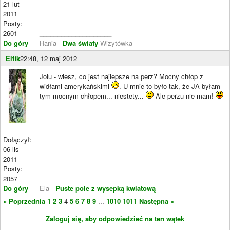
21 lut
2011
Posty:
2601
____________________
Do góry
Hania -
Dwa światy
-Wizytówka
Elfik
22:48, 12 maj 2012
Jolu - wiesz, co jest najlepsze na perz? Mocny chłop z
widłami amerykańskimi
. U mnie to było tak, że JA byłam
tym mocnym chłopem... niestety...
Ale perzu nie mam!
Dołączył:
06 lis
2011
Posty:
2057
____________________
Do góry
Ela -
Puste pole z wysepką kwiatową
« Poprzednia
1
2
3
4
5
6
7
8
9
...
1010
1011
Następna »
Zaloguj się, aby odpowiedzieć na ten wątek