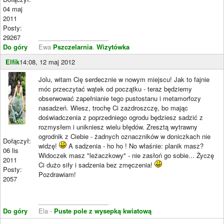
04 maj
2011
Posty:
29267
____________________
Do góry
Ewa
Pszczelarnia
.
Wizytówka
Elfik
14:08, 12 maj 2012
Jolu, witam Cię serdecznie w nowym miejscu! Jak to fajnie
móc przeczytać wątek od początku - teraz będziemy
obserwować zapełnianie tego pustostanu i metamorfozy
nasadzeń. Wiesz, trochę Ci zazdroszczę, bo mając
doświadczenia z poprzedniego ogrodu będziesz sadzić z
rozmysłem i unikniesz wielu błędów. Zresztą wytrawny
ogrodnik z Ciebie - żadnych oznaczników w doniczkach nie
Dołączył:
widzę!
A sadzenia - ho ho ! No właśnie: planik masz?
06 lis
Widoczek masz "leżaczkowy" - nie zasłoń go sobie... Życzę
2011
Ci dużo siły i sadzenia bez zmęczenia!
Posty:
Pozdrawiam!
2057
____________________
Do góry
Ela -
Puste pole z wysepką kwiatową