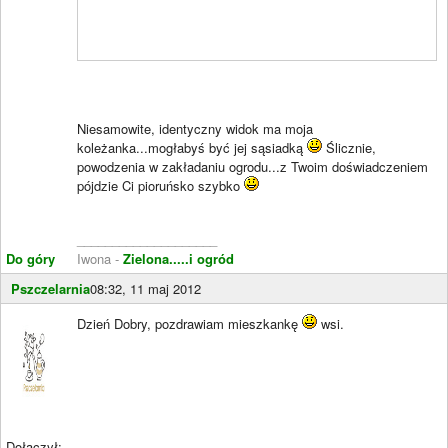
Niesamowite, identyczny widok ma moja
koleżanka...mogłabyś być jej sąsiadką
Ślicznie,
powodzenia w zakładaniu ogrodu...z Twoim doświadczeniem
pójdzie Ci pioruńsko szybko
____________________
Do góry
Iwona -
Zielona.....i ogród
Pszczelarnia
08:32, 11 maj 2012
Dzień Dobry, pozdrawiam mieszkankę
wsi.
Dołączył: