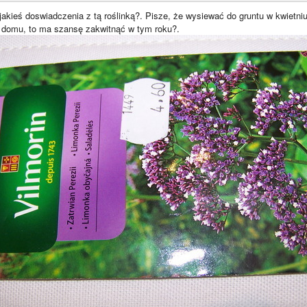
akieś doswiadczenia z tą roślinką?. Pisze, że wysiewać do gruntu w kwietniu
w domu, to ma szansę zakwitnąć w tym roku?.