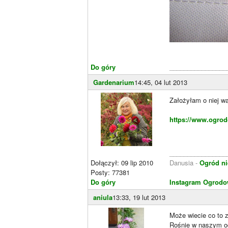
Do góry
________________
Gardenarium
14:45, 04 lut 2013
Założyłam o niej w
https://www.ogrod
________________
Dołączył: 09 lip 2010
Danusia -
Ogród ni
Posty: 77381
Do góry
Instagram Ogrodo
aniula
13:33, 19 lut 2013
Może wiecie co to z
Rośnie w naszym og