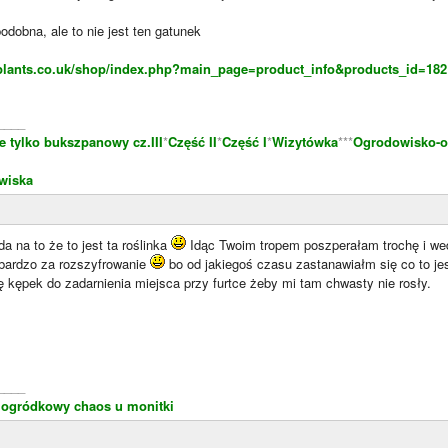
podobna, ale to nie jest ten gatunek
lplants.co.uk/shop/index.php?main_page=product_info&products_id=182
____
e tylko bukszpanowy cz.III
*
Część II
*
Część I
*
Wizytówka
***
Ogrodowisko-o
wiska
a na to że to jest ta roślinka
Idąc Twoim tropem poszperałam trochę i wedł
 bardzo za rozszyfrowanie
bo od jakiegoś czasu zastanawiałm się co to je
ę kępek do zadarnienia miejsca przy furtce żeby mi tam chwasty nie rosły.
____
o
ogródkowy chaos u monitki