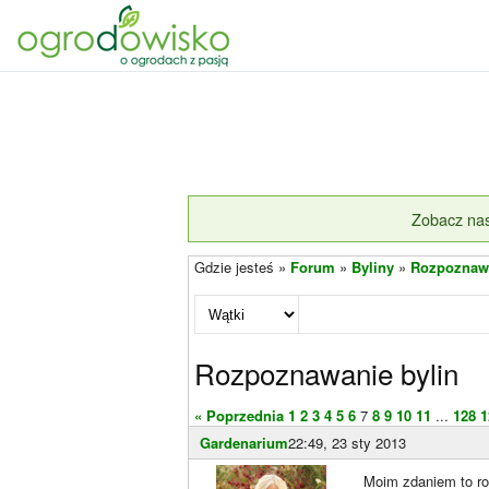
Zobacz nas
Gdzie jesteś »
Forum
»
Byliny
»
Rozpoznawa
Rozpoznawanie bylin
« Poprzednia
1
2
3
4
5
6
7
8
9
10
11
...
128
1
Gardenarium
22:49, 23 sty 2013
Moim zdaniem to roś