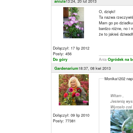
aniula
13:24, 20 lut 2013
O, dzięki!
Ta nazwa rzeczywiśc
Mam go po dziadku,
bardzo różne, no i 
że to jakieś dziwad
Dołączył: 17 lip 2012
Posty: 456
________________
Do góry
Ania
Ogródek na b
Gardenarium
18:37, 08 kwi 2013
Monika1202 napi
Witam ,
Jesienią wys
Wyrosło coś 
Dołączył: 09 lip 2010
Posty: 77381