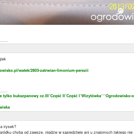
____
ątek
owisko.pl/watek/2803-zatrwian-limonium-perezii
____
e tylko bukszpanowy cz.III
*
Część II
*
Część I
*
Wizytówka
***
Ogrodowisko-o
wiska
a irysek?
ródku chyba od zawsze, nigdzie w sąsiedztwie ani u znajomych takiego nie