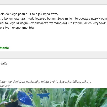
ie do niego pasuje - liście jak kępa trawy.
 a jak umierał, za młoda jeszcze byłam, żeby mnie interesowały nazwy odmia
miał takiego szwagra - działkowicza we Wrocławiu, z którym jakieś krzyżówki 
ło z tych eksperymentów...
____
etonie
sał(a)
iałam do doniczek nasionaka miała być to Sasanka (Mieszanka) .
takiego :