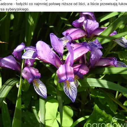
adzone - łodyżki co najmniej połowę niższe od liści, a liście przewisają łuko
rysa syberyjskiego.