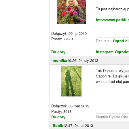
Tu jest najbardziej 
http://www.perhil
Dołączył: 09 lip 2010
________________
Posty: 77381
Danusia -
Ogród ni
Do góry
Instagram Ogrodo
monitka
10:26, 24 sty 2013
Tak Danusiu, wygląd
Sapphire. Dziękuję
wziełam od niej par
Dołączył: 06 mar 2012
Posty: 3918
________________
Do góry
Monika Bystre Ok
Bobik
12:47, 04 lut 2013