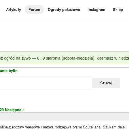
Artykuły
Forum
Ogrody pokazowe
Instagram
Sklep
z ogród na żywo — 8 i 9 sierpnia (sobota-niedziela), kiermasz w niedzi
nie bylin
Szukaj
29
Następna »
lina z rodziny wargowe i nazwa rodzajowa brzmi Scutellaria. Szukam dalej.