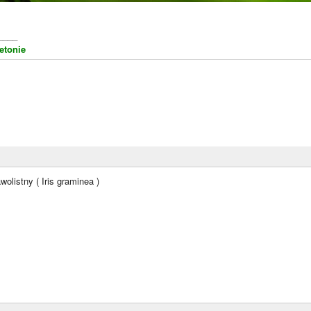
____
etonie
wolistny ( Iris graminea )