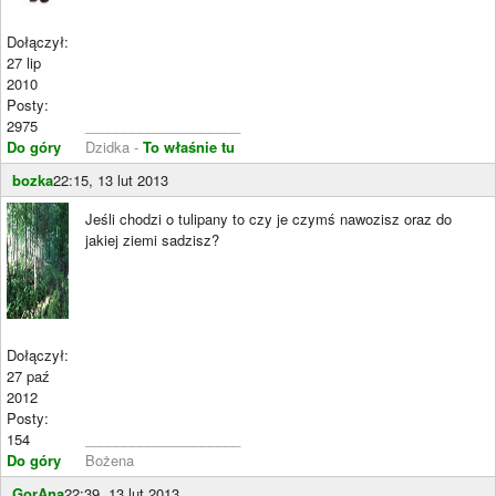
Dołączył:
27 lip
2010
Posty:
2975
____________________
Do góry
Dzidka -
To właśnie tu
bozka
22:15, 13 lut 2013
Jeśli chodzi o tulipany to czy je czymś nawozisz oraz do
jakiej ziemi sadzisz?
Dołączył:
27 paź
2012
Posty:
154
____________________
Do góry
Bożena
GorAna
22:39, 13 lut 2013