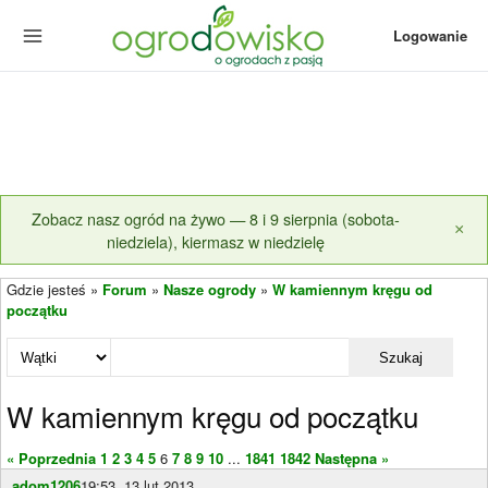
Logowanie
Zobacz nasz ogród na żywo — 8 i 9 sierpnia (sobota-
×
niedziela), kiermasz w niedzielę
Gdzie jesteś »
Forum
»
Nasze ogrody
»
W kamiennym kręgu od
początku
Szukaj
W kamiennym kręgu od początku
« Poprzednia
1
2
3
4
5
6
7
8
9
10
...
1841
1842
Następna »
adom1206
19:53, 13 lut 2013