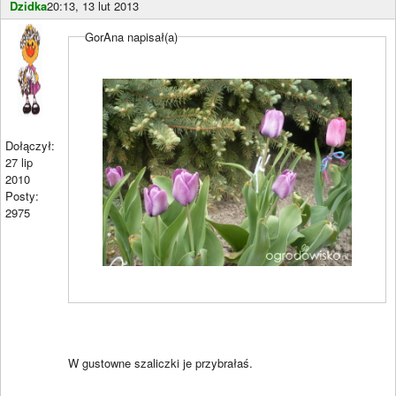
Dzidka
20:13, 13 lut 2013
GorAna napisał(a)
Dołączył:
27 lip
2010
Posty:
2975
W gustowne szaliczki je przybrałaś.