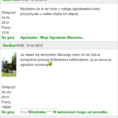
Myślałam,że to do mnie z całego ogrodowiska krety
Dołączył:
przyszły,ale u ciebie chyba ich więcej
04 lis
2012
Posty:
1216
____________________
Do góry
Agnieszka - Moje Ogrodowe Marzenia...
GorAna
19:59, 13 lut 2013
Ja nawet się domyślam dlaczego mam ich aż tyle-w
kompoście pracują dżdżownice kalifornijskie i ja je sama po
ogrodzie roznoszę
Dołączył:
30 sty
2013
Posty:
16826
____________________
Do góry
Ania
Wizytówka
****
W kamiennym kręgu od początku