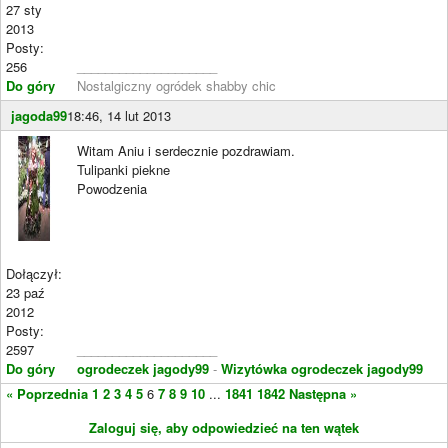
27 sty
2013
Posty:
256
____________________
Do góry
Nostalgiczny ogródek shabby chic
jagoda99
18:46, 14 lut 2013
Witam Aniu i serdecznie pozdrawiam.
Tulipanki piekne
Powodzenia
Dołączył:
23 paź
2012
Posty:
2597
____________________
Do góry
ogrodeczek jagody99
-
Wizytówka ogrodeczek jagody99
« Poprzednia
1
2
3
4
5
6
7
8
9
10
...
1841
1842
Następna »
Zaloguj się, aby odpowiedzieć na ten wątek