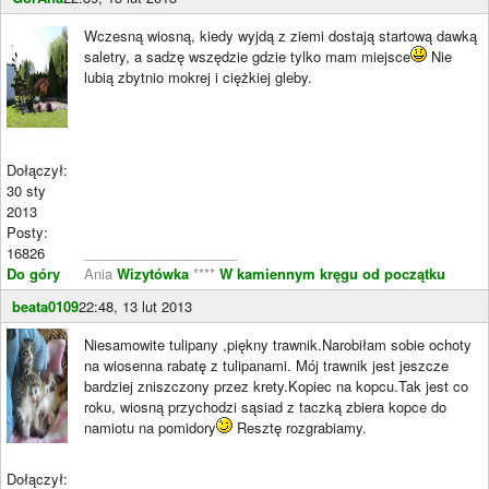
Wczesną wiosną, kiedy wyjdą z ziemi dostają startową dawką
saletry, a sadzę wszędzie gdzie tylko mam miejsce
Nie
lubią zbytnio mokrej i ciężkiej gleby.
Dołączył:
30 sty
2013
Posty:
16826
____________________
Do góry
Ania
Wizytówka
****
W kamiennym kręgu od początku
beata0109
22:48, 13 lut 2013
Niesamowite tulipany ,piękny trawnik.Narobiłam sobie ochoty
na wiosenna rabatę z tulipanami. Mój trawnik jest jeszcze
bardziej zniszczony przez krety.Kopiec na kopcu.Tak jest co
roku, wiosną przychodzi sąsiad z taczką zbiera kopce do
namiotu na pomidory
Resztę rozgrabiamy.
Dołączył: