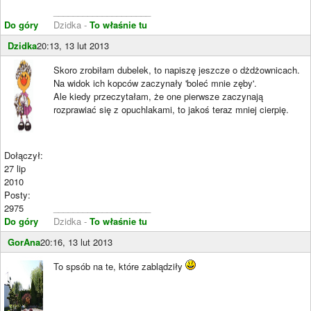
____________________
Do góry
Dzidka -
To właśnie tu
Dzidka
20:13, 13 lut 2013
Skoro zrobiłam dubelek, to napiszę jeszcze o dżdżownicach.
Na widok ich kopców zaczynały 'boleć mnie zęby'.
Ale kiedy przeczytałam, że one pierwsze zaczynają
rozprawiać się z opuchlakami, to jakoś teraz mniej cierpię.
Dołączył:
27 lip
2010
Posty:
2975
____________________
Do góry
Dzidka -
To właśnie tu
GorAna
20:16, 13 lut 2013
To spsób na te, które zablądziły