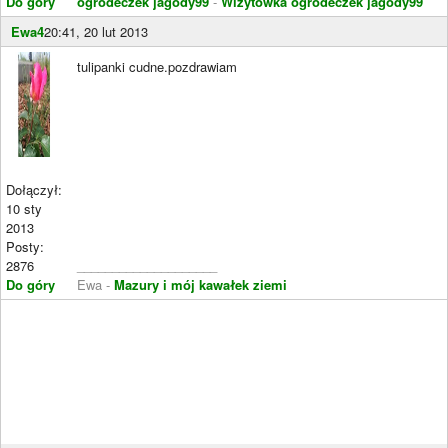
Do góry
ogrodeczek jagody99
-
Wizytówka ogrodeczek jagody99
Ewa4
20:41, 20 lut 2013
tulipanki cudne.pozdrawiam
Dołączył:
10 sty
2013
Posty:
2876
____________________
Do góry
Ewa -
Mazury i mój kawałek ziemi