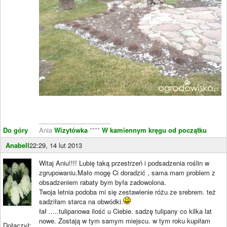
____________________
Do góry
Ania
Wizytówka
****
W kamiennym kręgu od początku
Anabell
22:29, 14 lut 2013
Witaj Aniu!!!! Lubię taką przestrzeń i podsadzenia roślin w
zgrupowaniu.Mało mogę Ci doradzić , sama mam problem z
obsadzeniem rabaty bym była zadowolona.
Twoja letnia podoba mi się zestawienie różu ze srebrem. też
sadziłam starca na obwódki.
łał .....tulipanowa ilość u Ciebie. sadzę tulipany co kilka lat
nowe. Zostają w tym samym miejscu. w tym roku kupiłam
Dołączył: