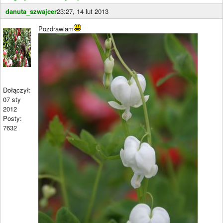
danuta_szwajcer
23:27, 14 lut 2013
Pozdrawiam
Dołączył:
07 sty
2012
Posty:
7632