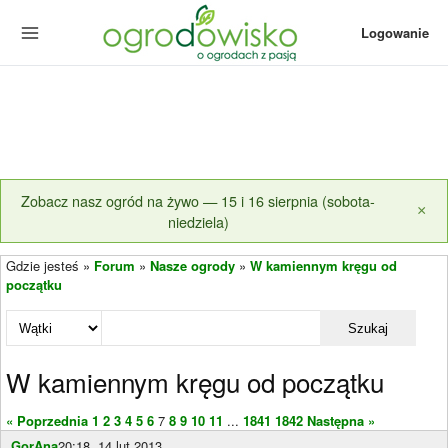
Logowanie
Zobacz nasz ogród na żywo — 15 i 16 sierpnia (sobota-
×
niedziela)
Gdzie jesteś »
Forum
»
Nasze ogrody
»
W kamiennym kręgu od
początku
Szukaj
W kamiennym kręgu od początku
« Poprzednia
1
2
3
4
5
6
7
8
9
10
11
...
1841
1842
Następna »
GorAna
20:18, 14 lut 2013