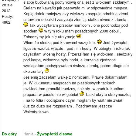
siatkę budowlaną podtynkową ona jest z włóknem szklanym .
28 sie
Ciełam na kawałki jak pasowało mi w odpowiednie miejsca.
2012
Kopię dołek mniejszy czy większy zasypuje odrobiną ziemi
Posty:
ustawiam cebulki i zasypuje ziemią. siatka równo z ziemią .
4962
Tak wyczytałam przeciw nornicom . one podchodzą pod
spodem.
w tym roku mam posadzonych 2000 cebul .
Zobaczymy jak się utrzymają.
Wiem że siedzą pod krzewami wszędzie.
Jest żywopłot
ligustru wzdłuż wjazdu , pod nim hosty. W ubiegłym roku jak
czyściłam wiosną hosty. Przeraziłam się widokiem , siedziały
pod karpą, widoczne były norki, a korzenie zjedzone.
wyciagałam podsypywałam świeżą ziemią, potem długo sie
ukorzeniały.
Jesienią zaczełam walkę z nornicami. Prawie dokarmiałam
je. W kilkunastu miejscach na plastikowych tackach
rozkładałam granulki trucizny, znikały .w grudniu kupiłam
preparat w paście nie wilgotniał.
Tacki okryte skrzyneczką
, na to folia i obciążone czym mogłam by wiatr nie zwiał.
Już za dużo sie rozpisałam . Pozdrawiam jeszcze
Walentynkowo.
____________________
Do góry
Hania -
Żywopłotki cisowe