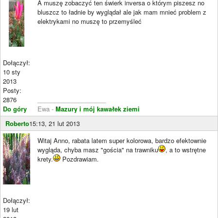
A muszę zobaczyć ten świerk inversa o którym piszesz no
bluszcz to ładnie by wyglądał ale jak mam mnieć problem z
elektrykami no muszę to przemyśleć
Dołączył:
10 sty
2013
Posty:
2876
____________________
Do góry
Ewa -
Mazury i mój kawałek ziemi
Roberto
15:13, 21 lut 2013
Witaj Anno, rabata latem super kolorowa, bardzo efektownie
wygląda, chyba masz "gościa" na trawniku
, a to wstrętne
krety.
Pozdrawiam.
Dołączył:
19 lut