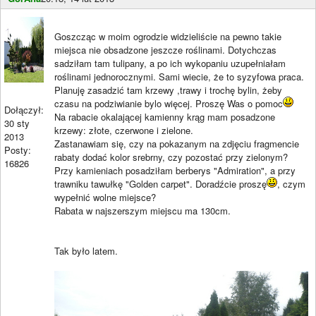
Goszcząc w moim ogrodzie widzieliście na pewno takie
miejsca nie obsadzone jeszcze roślinami. Dotychczas
sadziłam tam tulipany, a po ich wykopaniu uzupełniałam
roślinami jednorocznymi. Sami wiecie, że to syzyfowa praca.
Planuję zasadzić tam krzewy ,trawy i trochę bylin, żeby
czasu na podziwianie bylo więcej. Proszę Was o pomoc
Dołączył:
Na rabacie okalającej kamienny krąg mam posadzone
30 sty
krzewy: złote, czerwone i zielone.
2013
Zastanawiam się, czy na pokazanym na zdjęciu fragmencie
Posty:
rabaty dodać kolor srebrny, czy pozostać przy zielonym?
16826
Przy kamieniach posadziłam berberys "Admiration", a przy
trawniku tawułkę "Golden carpet". Doradźcie proszę
, czym
wypełnić wolne miejsce?
Rabata w najszerszym miejscu ma 130cm.
Tak było latem.