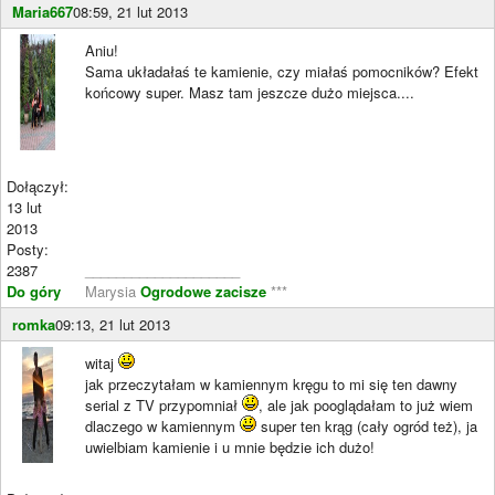
Maria667
08:59, 21 lut 2013
Aniu!
Sama układałaś te kamienie, czy miałaś pomocników? Efekt
końcowy super. Masz tam jeszcze dużo miejsca....
Dołączył:
13 lut
2013
Posty:
2387
____________________
Do góry
Marysia
Ogrodowe zacisze
***
romka
09:13, 21 lut 2013
witaj
jak przeczytałam w kamiennym kręgu to mi się ten dawny
serial z TV przypomniał
, ale jak pooglądałam to już wiem
dlaczego w kamiennym
super ten krąg (cały ogród też), ja
uwielbiam kamienie i u mnie będzie ich dużo!