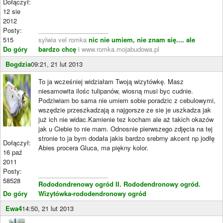
Dołączył:
12 sie
2012
Posty:
____________________
515
sylwia vel romka
nic nie umiem, nie znam się.... ale
Do góry
bardzo chcę
i www.romka.mojabudowa.pl
Bogdzia
09:21, 21 lut 2013
To ja wcześniej widziałam Twoją wizytówkę. Masz
niesamowita ilośc tulipanów, wiosną musi byc cudnie.
Podziwiam bo sama nie umiem sobie poradzic z cebulowymi,
wszędzie przeszkadzają a najgorsze ze sie je uszkadza jak
już ich nie widac.Kamienie tez kocham ale aż takich okazów
jak u Ciebie to nie mam. Odnosnie pierwszego zdjęcia na tej
stronie to ja bym dodała jakis bardzo srebrny akcent np jodłę
Dołączył:
Abies procera Gluca, ma piękny kolor.
16 paź
2011
Posty:
____________________
58528
Rododondrenowy ogród II.
Rododendronowy ogród.
Do góry
Wizytówka-rododendronowy ogród
Ewa4
14:50, 21 lut 2013