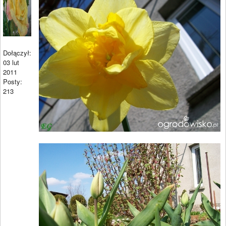
Dołączył:
03 lut
2011
Posty:
213