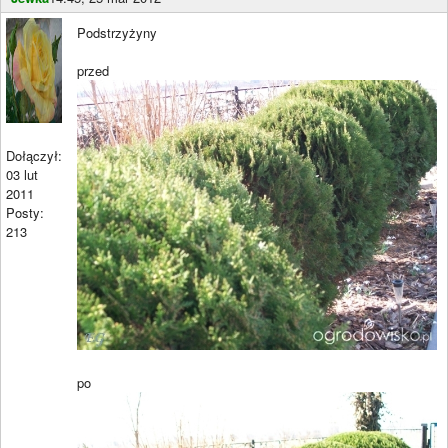
Podstrzyżyny
przed
Dołączył:
03 lut
2011
Posty:
213
po