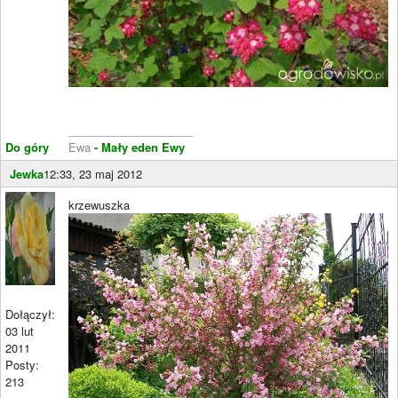
____________________
Do góry
Ewa
- Mały eden Ewy
Jewka
12:33, 23 maj 2012
krzewuszka
Dołączył:
03 lut
2011
Posty:
213