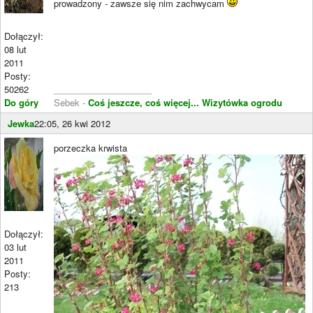
prowadzony - zawsze się nim zachwycam
Dołączył:
08 lut
2011
Posty:
50262
____________________
Do góry
Sebek -
Coś jeszcze, coś więcej...
Wizytówka ogrodu
Jewka
22:05, 26 kwi 2012
porzeczka krwista
Dołączył:
03 lut
2011
Posty:
213