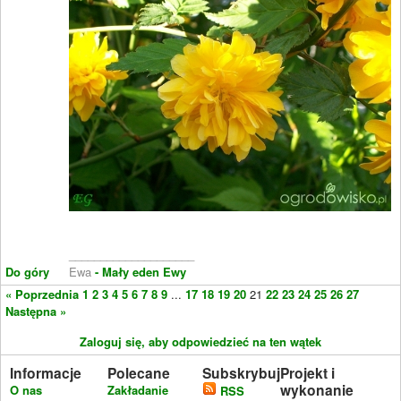
____________________
Do góry
Ewa
- Mały eden Ewy
« Poprzednia
1
2
3
4
5
6
7
8
9
...
17
18
19
20
21
22
23
24
25
26
27
Następna »
Zaloguj się, aby odpowiedzieć na ten wątek
Informacje
Polecane
Subskrybuj
Projekt i
wykonanie
O nas
Zakładanie
RSS