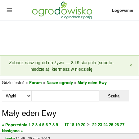
Logowanie
Zobacz nasz ogród na żywo — 8 i 9 sierpnia (sobota-
×
niedziela), kiermasz w niedzielę
Gdzie jesteś »
Forum
»
Nasze ogrody
»
Mały eden Ewy
Szukaj
Mały eden Ewy
« Poprzednia
1
2
3
4
5
6
7
8
9
...
17
18
19
20
21
22
23
24
25
26
27
Następna »
Jewka
14:45, 25 mar 2012