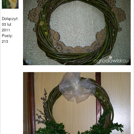
Dołączył:
03 lut
2011
Posty:
213