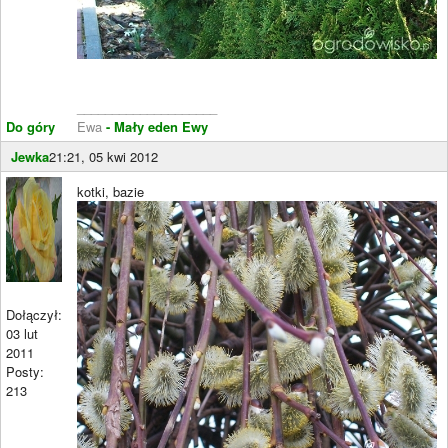
____________________
Do góry
Ewa
- Mały eden Ewy
Jewka
21:21, 05 kwi 2012
kotki, bazie
Dołączył:
03 lut
2011
Posty:
213