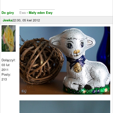
____________________
Do góry
Ewa
- Mały eden Ewy
Jewka
22:00, 05 kwi 2012
Dołączył:
03 lut
2011
Posty:
213