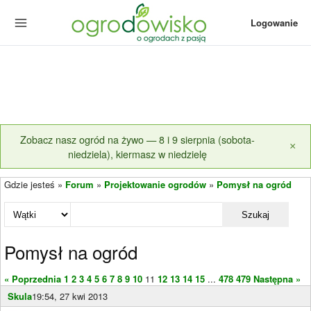
Logowanie
Zobacz nasz ogród na żywo — 8 i 9 sierpnia (sobota-
×
niedziela), kiermasz w niedzielę
Gdzie jesteś »
Forum
»
Projektowanie ogrodów
»
Pomysł na ogród
Szukaj
Pomysł na ogród
« Poprzednia
1
2
3
4
5
6
7
8
9
10
11
12
13
14
15
...
478
479
Następna »
Skula
19:54, 27 kwi 2013