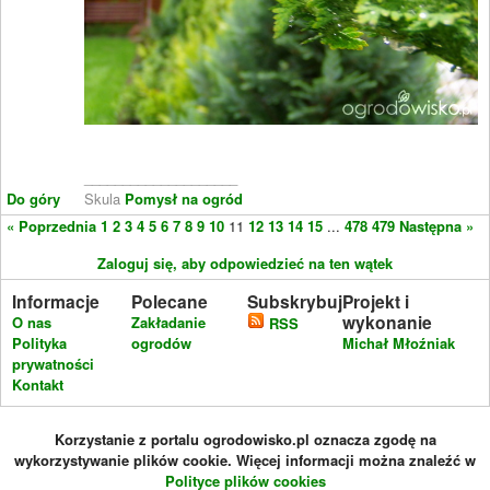
____________________
Do góry
Skula
Pomysł na ogród
« Poprzednia
1
2
3
4
5
6
7
8
9
10
11
12
13
14
15
...
478
479
Następna »
Zaloguj się, aby odpowiedzieć na ten wątek
Informacje
Polecane
Subskrybuj
Projekt i
wykonanie
O nas
Zakładanie
RSS
Polityka
ogrodów
Michał Młoźniak
prywatności
Kontakt
Korzystanie z portalu ogrodowisko.pl oznacza zgodę na
wykorzystywanie plików cookie. Więcej informacji można znaleźć w
Polityce plików cookies