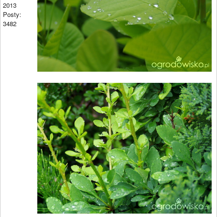
2013
Posty:
3482