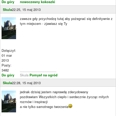
Do góry
nowoczesny kokoszki
Skula
22:25, 15 maj 2013
zawsze gdy przychodzę tutaj aby pożegnać się definitywnie z
tym miejscem - zjawiasz się Ty
Dołączył:
01 mar
2013
Posty:
3482
____________________
Do góry
Skula
Pomysł na ogród
Skula
22:28, 15 maj 2013
jednak dzisiaj jestem naprawdę zdecydowany
pozdrawiam Wszystkich ciepło i serdecznie życząc miłych
rozmów i inspiracji
a nie tylko samotnego tworzenia