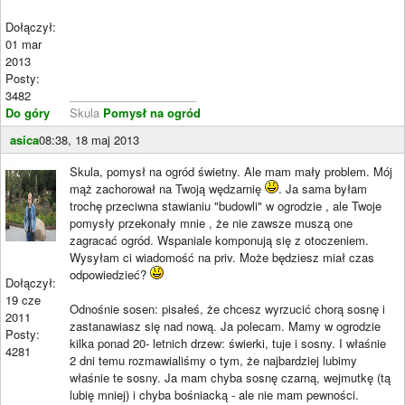
Dołączył:
01 mar
2013
Posty:
3482
____________________
Do góry
Skula
Pomysł na ogród
asica
08:38, 18 maj 2013
Skula, pomysł na ogród świetny. Ale mam mały problem. Mój
mąż zachorował na Twoją wędzarnię
. Ja sama byłam
trochę przeciwna stawianiu "budowli" w ogrodzie , ale Twoje
pomysły przekonały mnie , że nie zawsze muszą one
zagracać ogród. Wspaniale komponują się z otoczeniem.
Wysyłam ci wiadomość na priv. Może będziesz miał czas
odpowiedzieć?
Dołączył:
19 cze
Odnośnie sosen: pisałeś, że chcesz wyrzucić chorą sosnę i
2011
zastanawiasz się nad nową. Ja polecam. Mamy w ogrodzie
Posty:
kilka ponad 20- letnich drzew: świerki, tuje i sosny. I właśnie
4281
2 dni temu rozmawialiśmy o tym, że najbardziej lubimy
właśnie te sosny. Ja mam chyba sosnę czarną, wejmutkę (tą
lubię mniej) i chyba bośniacką - ale nie mam pewności.