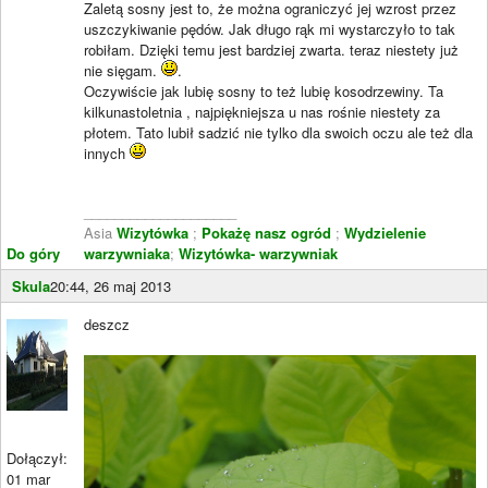
Zaletą sosny jest to, że można ograniczyć jej wzrost przez
uszczykiwanie pędów. Jak długo rąk mi wystarczyło to tak
robiłam. Dzięki temu jest bardziej zwarta. teraz niestety już
nie sięgam.
.
Oczywiście jak lubię sosny to też lubię kosodrzewiny. Ta
kilkunastoletnia , najpiękniejsza u nas rośnie niestety za
płotem. Tato lubił sadzić nie tylko dla swoich oczu ale też dla
innych
____________________
Asia
Wizytówka
;
Pokażę nasz ogród
;
Wydzielenie
Do góry
warzywniaka
;
Wizytówka- warzywniak
Skula
20:44, 26 maj 2013
deszcz
Dołączył:
01 mar