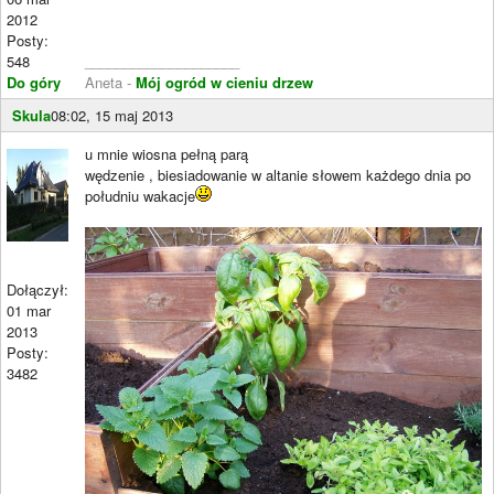
2012
Posty:
548
____________________
Do góry
Aneta -
Mój ogród w cieniu drzew
Skula
08:02, 15 maj 2013
u mnie wiosna pełną parą
wędzenie , biesiadowanie w altanie słowem każdego dnia po
południu wakacje
Dołączył:
01 mar
2013
Posty:
3482