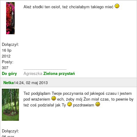
Ależ słodki ten osioł, też chciałabym takiego mieć
Dołączył:
16 lip
2012
Posty:
307
____________________
Do góry
Agnieszka
Zielona przystań
Netka
14:24, 02 maj 2013
Też podglądam Twoje poczynania od jakiegoś czasu i jestem
pod wrażeniem
ech, żeby mój Żon miał czas, to pewnie by
też coś podziałał jak Ty
pozdrawiam
Dołączył:
06 mar