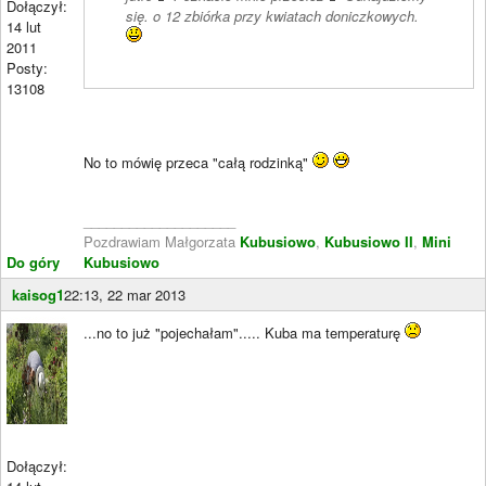
Dołączył:
się. o 12 zbiórka przy kwiatach doniczkowych.
14 lut
2011
Posty:
13108
No to mówię przeca "całą rodzinką"
____________________
Pozdrawiam Małgorzata
Kubusiowo
,
Kubusiowo II
,
Mini
Do góry
Kubusiowo
kaisog1
22:13, 22 mar 2013
...no to już "pojechałam"..... Kuba ma temperaturę
Dołączył: