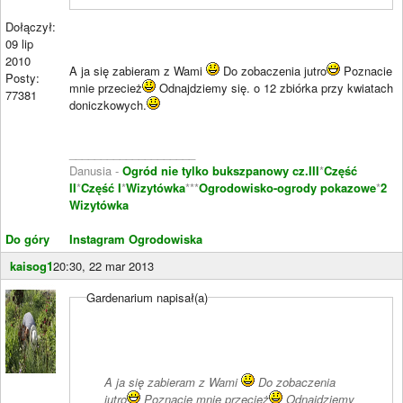
Dołączył:
09 lip
2010
A ja się zabieram z Wami
Do zobaczenia jutro
Poznacie
Posty:
mnie przecież
Odnajdziemy się. o 12 zbiórka przy kwiatach
77381
doniczkowych.
____________________
Danusia -
Ogród nie tylko bukszpanowy cz.III
*
Część
II
*
Część I
*
Wizytówka
***
Ogrodowisko-ogrody pokazowe
*
2
Wizytówka
Do góry
Instagram Ogrodowiska
kaisog1
20:30, 22 mar 2013
Gardenarium napisał(a)
A ja się zabieram z Wami
Do zobaczenia
jutro
Poznacie mnie przecież
Odnajdziemy