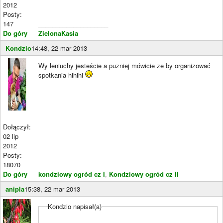
2012
Posty:
147
____________________
Do góry
ZielonaKasia
Kondzio
14:48, 22 mar 2013
Wy leniuchy jesteście a puzniej mówicie ze by organizować
spotkania hihihi
Dołączył:
02 lip
2012
Posty:
18070
____________________
Do góry
kondziowy ogród cz I
,
Kondziowy ogród cz II
anipla
15:38, 22 mar 2013
Kondzio napisał(a)