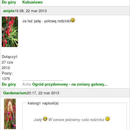
Do góry
Kubusiowo
anipla
19:38, 22 mar 2013
Ja też jadę - połową rodzinki
Dołączył:
27 cze
2012
Posty:
1375
____________________
Do góry
Anita
Ogród przydomowy - na zmiany gotowy...
Gardenarium
20:17, 22 mar 2013
kaisog1 napisał(a)
Jadę
W sensie jedziemy cała rodzinka