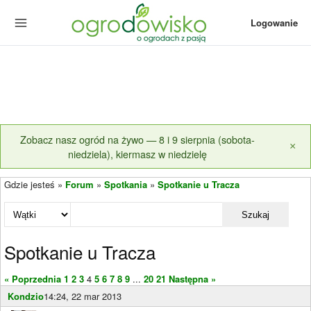
Logowanie
Zobacz nasz ogród na żywo — 8 i 9 sierpnia (sobota-
×
niedziela), kiermasz w niedzielę
Gdzie jesteś »
Forum
»
Spotkania
»
Spotkanie u Tracza
Szukaj
Spotkanie u Tracza
« Poprzednia
1
2
3
4
5
6
7
8
9
...
20
21
Następna »
Kondzio
14:24, 22 mar 2013