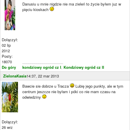
Danusiu u mnie nigdzie nie ma zieleń to życie byłem juz w
pięciu kioskach
Dołączył:
02 lip
2012
Posty:
18070
____________________
Do góry
kondziowy ogród cz I
,
Kondziowy ogród cz II
ZielonaKasia
14:37, 22 mar 2013
Bawcie sie dobrze u Tracza
Lubię jego punkty, ale w tym
centrum jeszcze nie byłam i póki co nie mam czasu na
odwiedziny
Dołączył:
26 wrz