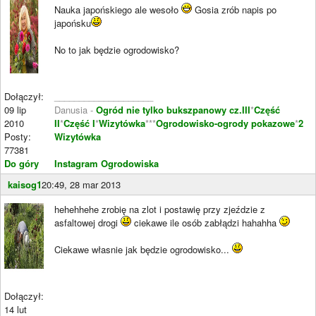
Nauka japońskiego ale wesoło
Gosia zrób napis po
japońsku
No to jak będzie ogrodowisko?
Dołączył:
____________________
09 lip
Danusia -
Ogród nie tylko bukszpanowy cz.III
*
Część
2010
II
*
Część I
*
Wizytówka
***
Ogrodowisko-ogrody pokazowe
*
2
Posty:
Wizytówka
77381
Do góry
Instagram Ogrodowiska
kaisog1
20:49, 28 mar 2013
hehehhehe zrobię na zlot i postawię przy zjeździe z
asfaltowej drogi
ciekawe ile osób zabłądzi hahahha
Ciekawe własnie jak będzie ogrodowisko...
Dołączył:
14 lut