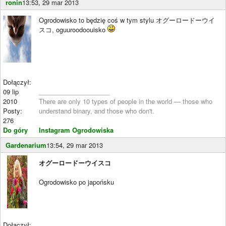
ronin
13:53, 29 mar 2013
Ogrodowisko to będzię coś w tym stylu オグーロードーウイ
スコ, oguuroodoouisko
Dołączył:
09 lip
____________________
2010
There are only 10 types of people in the world — those who
Posty:
understand binary, and those who don't.
276
Do góry
Instagram Ogrodowiska
Gardenarium
13:54, 29 mar 2013
オグーロードーウイスコ
Ogrodowisko po japońsku
Dołączył:
____________________