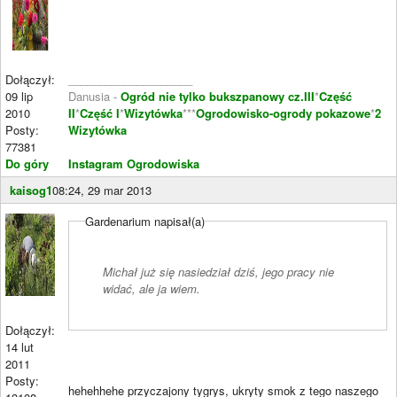
Dołączył:
____________________
09 lip
Danusia -
Ogród nie tylko bukszpanowy cz.III
*
Część
2010
II
*
Część I
*
Wizytówka
***
Ogrodowisko-ogrody pokazowe
*
2
Posty:
Wizytówka
77381
Do góry
Instagram Ogrodowiska
kaisog1
08:24, 29 mar 2013
Gardenarium napisał(a)
Michał już się nasiedział dziś, jego pracy nie
widać, ale ja wiem.
Dołączył:
14 lut
2011
Posty:
hehehhehe przyczajony tygrys, ukryty smok z tego naszego