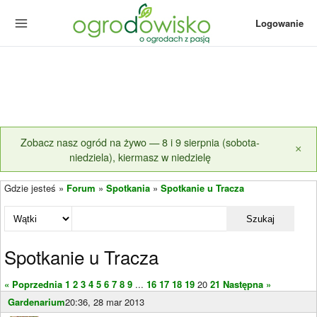
Logowanie
Zobacz nasz ogród na żywo — 8 i 9 sierpnia (sobota-
×
niedziela), kiermasz w niedzielę
Gdzie jesteś »
Forum
»
Spotkania
»
Spotkanie u Tracza
Szukaj
Spotkanie u Tracza
« Poprzednia
1
2
3
4
5
6
7
8
9
...
16
17
18
19
20
21
Następna »
Gardenarium
20:36, 28 mar 2013