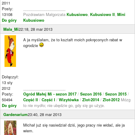
2011
Posty:
____________________
13108
Pozdrawiam Małgorzata
Kubusiowo
,
Kubusiowo II
,
Mini
Do góry
Kubusiowo
Mala_Mi
22:18, 28 mar 2013
A ja myślałam, że to kształt moich pokręconych rabat w
ogrodzie
Dołączył:
13 sty
2012
____________________
Posty:
Ogród Małej Mi - sezon 2017
/
Sezon 2016
/
Sezon 2015
/
50494
Część II
/
Część I
/
Wizytówka
/
Zlot-2014
/
Zlot-2012
Mózg
Do góry
to nie mydło; nie ubędzie go, gdy się go użyje.
Gardenarium
23:40, 28 mar 2013
Michał już się nasiedział dziś, jego pracy nie widać, ale ja
wiem.