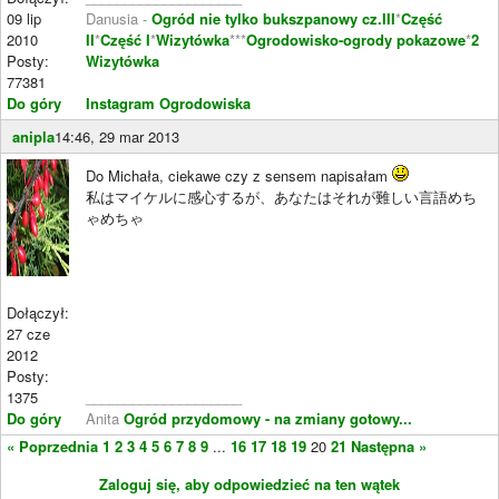
09 lip
Danusia -
Ogród nie tylko bukszpanowy cz.III
*
Część
2010
II
*
Część I
*
Wizytówka
***
Ogrodowisko-ogrody pokazowe
*
2
Posty:
Wizytówka
77381
Do góry
Instagram Ogrodowiska
anipla
14:46, 29 mar 2013
Do Michała, ciekawe czy z sensem napisałam
私はマイケルに感心するが、あなたはそれが難しい言語めち
ゃめちゃ
Dołączył:
27 cze
2012
Posty:
1375
____________________
Do góry
Anita
Ogród przydomowy - na zmiany gotowy...
« Poprzednia
1
2
3
4
5
6
7
8
9
...
16
17
18
19
20
21
Następna »
Zaloguj się, aby odpowiedzieć na ten wątek