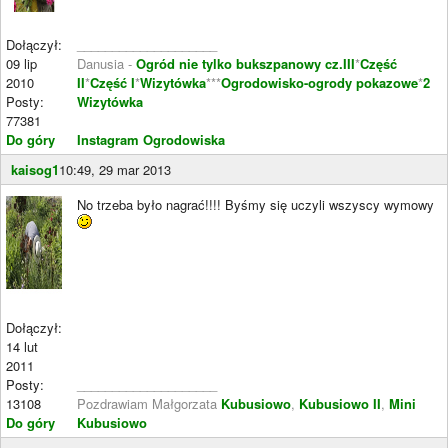
Dołączył:
____________________
09 lip
Danusia -
Ogród nie tylko bukszpanowy cz.III
*
Część
2010
II
*
Część I
*
Wizytówka
***
Ogrodowisko-ogrody pokazowe
*
2
Posty:
Wizytówka
77381
Do góry
Instagram Ogrodowiska
kaisog1
10:49, 29 mar 2013
No trzeba było nagrać!!!! Byśmy się uczyli wszyscy wymowy
Dołączył:
14 lut
2011
Posty:
____________________
13108
Pozdrawiam Małgorzata
Kubusiowo
,
Kubusiowo II
,
Mini
Do góry
Kubusiowo