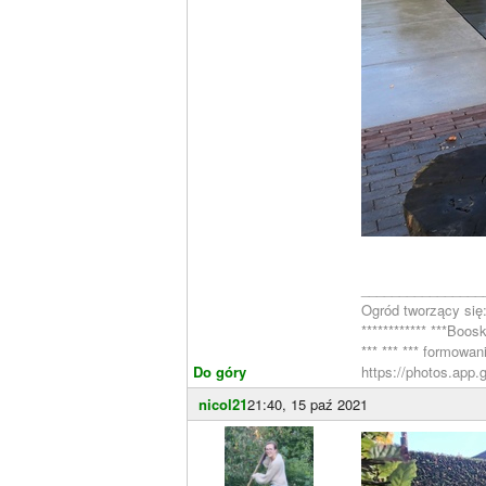
________________
Ogród tworzący się
************ ***Bo
*** *** *** formowa
Do góry
https://photos.app.
nicol21
21:40, 15 paź 2021