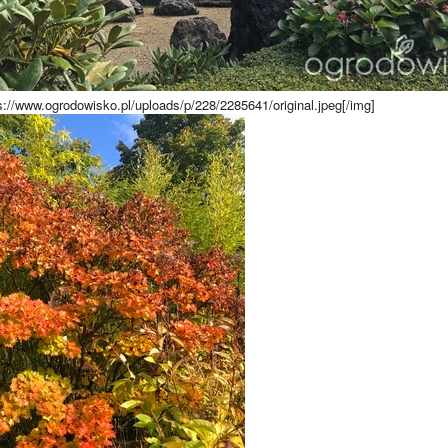
://www.ogrodowisko.pl/uploads/p/228/2285641/original.jpeg[/img]