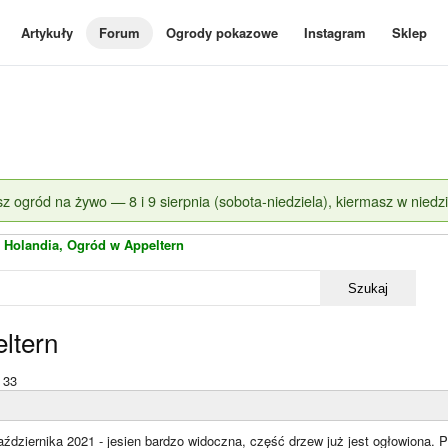
Artykuły
Forum
Ogrody pokazowe
Instagram
Sklep
z ogród na żywo — 8 i 9 sierpnia (sobota-niedziela), kiermasz w niedzi
»
Holandia, Ogród w Appeltern
Szukaj
ltern
33
ździernika 2021 - jesien bardzo widoczna, część drzew już jest ogłowiona. Pr