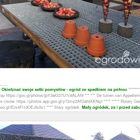
____
:
Okiełznać swoje setki pomysłów - ogród ze spadkiem na północ
******
oskop https://goo.gl/photos/jpY3wG37U7c9ALAf9 *** *** De tuinen van Appelt
nie cisów: https://photos.app.goo.gl/y72my2AfOaf4XKNq1 **** ***** Rotary Gar
goo.gl/iErs4Fi1dOEJ6Jls1 **** Stary ogródek:
Mały ogródek, za i przed zab