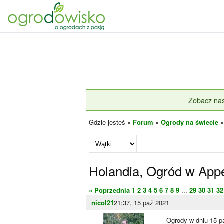
Zobacz nas
Gdzie jesteś »
Forum
»
Ogrody na świecie
Holandia, Ogród w Appe
« Poprzednia
1
2
3
4
5
6
7
8
9
...
29
30
31
32
nicol21
21:37, 15 paź 2021
Ogrody w dniu 15 pa