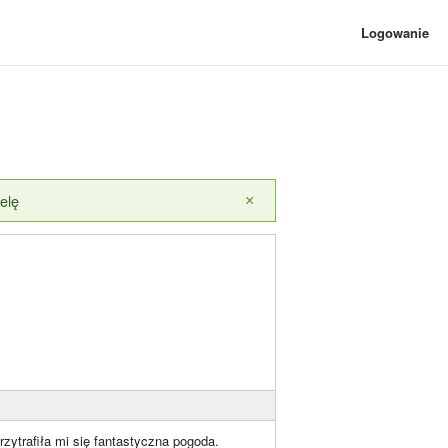
Logowanie
elę
×
zytrafiła mi się fantastyczna pogoda.