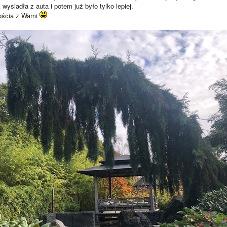
wysiadła z auta i potem już było tylko lepiej.
dościa z Wami