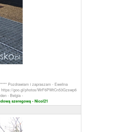
****** Pozdrawiam i zapraszam - Ewelina
ern https://goo.gl/photos/WrF6PWtCn53Gzswp6
den - Belgia -
udową szeregową - Nicol21