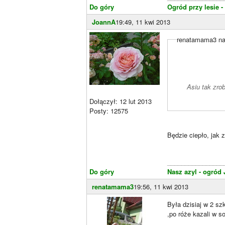
Do góry
Ogród przy lesie -
JoannA
19:49, 11 kwi 2013
renatamama3 nap
Asiu tak zro
Dołączył: 12 lut 2013
Posty: 12575
Będzie ciepło, jak 
________________
Do góry
Nasz azyl - ogród
renatamama3
19:56, 11 kwi 2013
Była dzisiaj w 2 sz
,po róże kazali w 