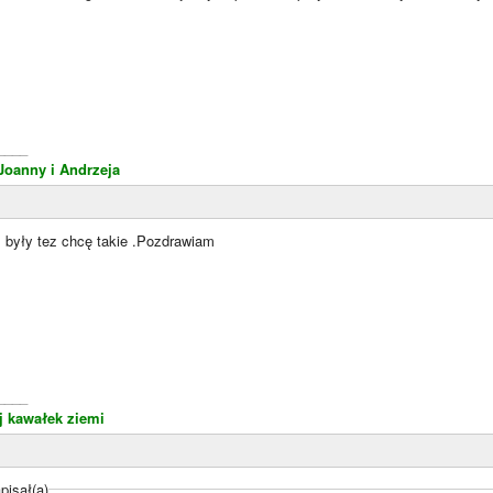
____
 Joanny i Andrzeja
m były tez chcę takie .Pozdrawiam
____
j kawałek ziemi
isał(a)