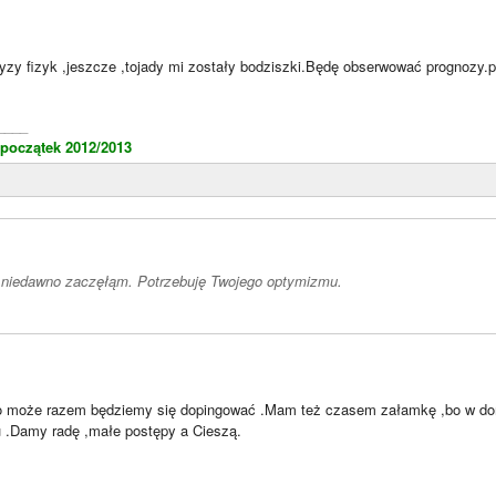
ryzy fizyk ,jeszcze ,tojady mi zostały bodziszki.Będę obserwować prognozy.
____
 początek 2012/2013
ż niedawno zaczęłąm. Potrzebuję Twojego optymizmu.
o może razem będziemy się dopingować .Mam też czasem załamkę ,bo w domu
 .Damy radę ,małe postępy a Cieszą.
____