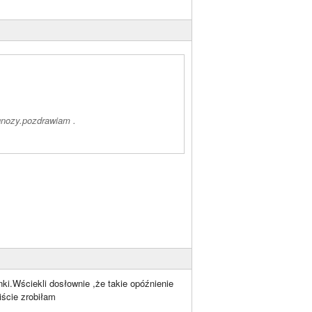
ognozy.pozdrawiam .
inki.Wściekli dosłownie ,że takie opóźnienie
iście zrobiłam