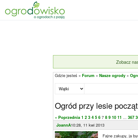
Zobacz nas
Gdzie jesteś »
Forum
»
Nasze ogrody
»
Ogró
Ogród przy lesie począ
« Poprzednia
1
2
3
4
5
6
7
8
9
10
11
...
367
3
JoannA
10:28, 11 kwi 2013
Fajne zakupy, ja by