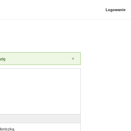
Logowanie
elę
×
doniczką.