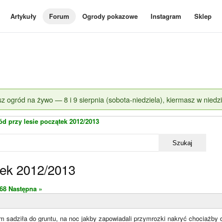
Artykuły
Forum
Ogrody pokazowe
Instagram
Sklep
z ogród na żywo — 8 i 9 sierpnia (sobota-niedziela), kiermasz w niedzi
d przy lesie początek 2012/2013
Szukaj
tek 2012/2013
68
Następna »
m sadziła do gruntu, na noc jakby zapowiadali przymrozki nakryć chociażby 