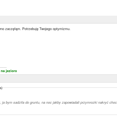
awno zaczęłąm. Potrzebuję Twojego optymizmu.
____
na jezioro
a)
, ja bym sadziła do gruntu, na noc jakby zapowiadali przymrozki nakryć choc