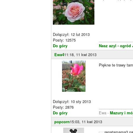
Dołączył: 12 lut 2013
Posty: 12575
________________
Do góry
Nasz azyl - ogród
Ewa4
11:18, 11 kwi 2013
Piękne te trawy ta
Dołączył: 10 sty 2013
Posty: 2876
________________
Do góry
Ewa -
Mazury i mó
popcorn
15:03, 11 kwi 2013
renatamama3 nap