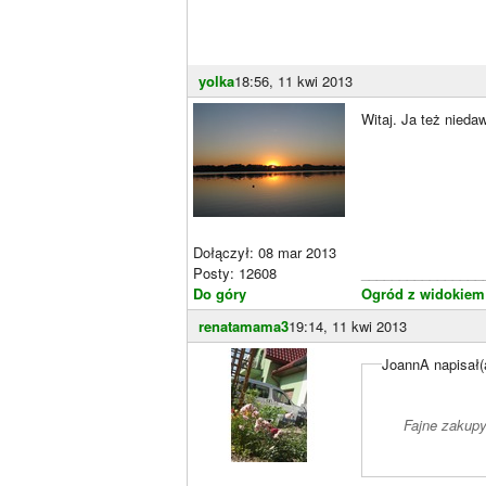
yolka
18:56, 11 kwi 2013
Witaj. Ja też nied
Dołączył: 08 mar 2013
Posty: 12608
________________
Do góry
Ogród z widokiem 
renatamama3
19:14, 11 kwi 2013
JoannA napisał(
Fajne zakupy