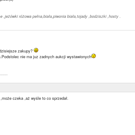
e ,jeżówki różowa pełna,biała,piwonia biała,tojady ,bodziszki ,hosty .
zisiejsze zakupy?
.Podstolec nie ma juz zadnych aukcji wystawionych
____
,może czeka ,aż wyśle to co sprzedał.