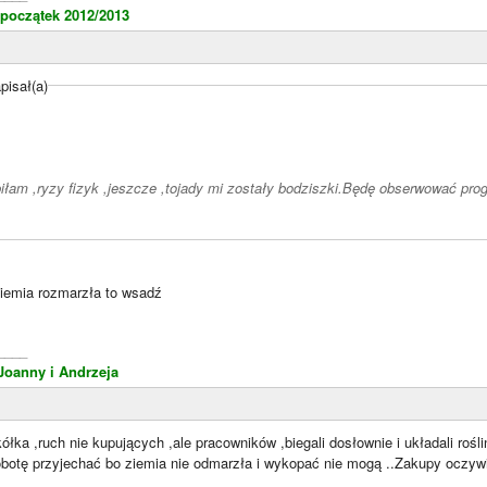
 początek 2012/2013
isał(a)
biłam ,ryzy fizyk ,jeszcze ,tojady mi zostały bodziszki.Będę obserwować pr
ziemia rozmarzła to wsadź
____
 Joanny i Andrzeja
kółka ,ruch nie kupujących ,ale pracowników ,biegali dosłownie i układali rośl
sobotę przyjechać bo ziemia nie odmarzła i wykopać nie mogą ..Zakupy oczyw