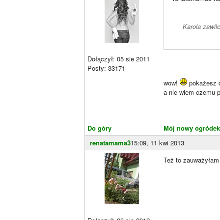
Karola zawilc
Dołączył: 05 sie 2011
Posty: 33171
wow!
pokażesz d
a nie wiem czemu p
________________
Do góry
Mój nowy ogródek
renatamama3
15:09, 11 kwi 2013
Też to zauważyłam 