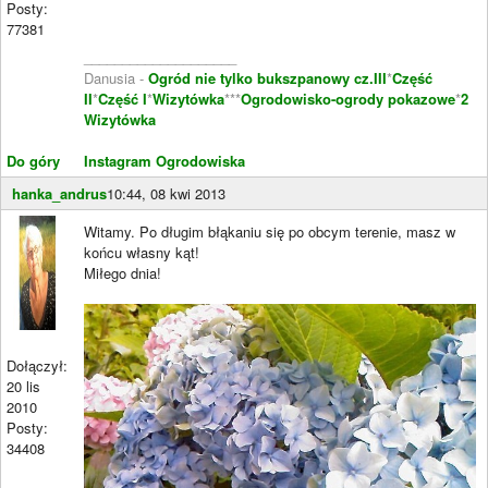
Posty:
77381
____________________
Danusia -
Ogród nie tylko bukszpanowy cz.III
*
Część
II
*
Część I
*
Wizytówka
***
Ogrodowisko-ogrody pokazowe
*
2
Wizytówka
Do góry
Instagram Ogrodowiska
hanka_andrus
10:44, 08 kwi 2013
Witamy. Po długim błąkaniu się po obcym terenie, masz w
końcu własny kąt!
Miłego dnia!
Dołączył:
20 lis
2010
Posty:
34408