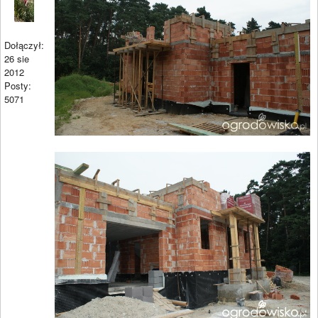
Dołączył:
26 sie
2012
Posty:
5071