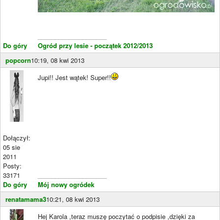
____________________
Do góry
Ogród przy lesie - początek 2012/2013
popcorn
10:19, 08 kwi 2013
Jupi!! Jest wątek! Super!!
Dołączył:
05 sie
2011
Posty:
33171
____________________
Do góry
Mój nowy ogródek
renatamama3
10:21, 08 kwi 2013
Hej Karola ,teraz muszę poczytać o podpisie ,dzięki za