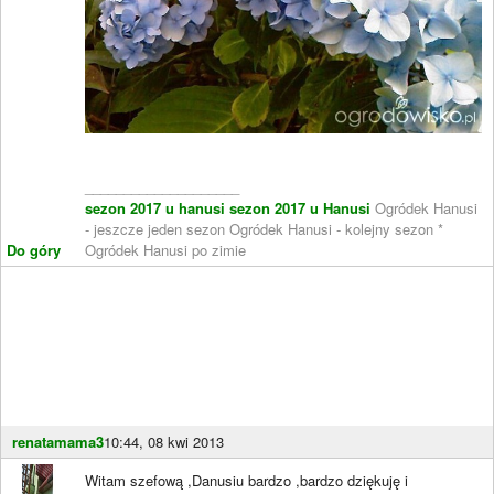
____________________
sezon 2017 u hanusi
sezon 2017 u Hanusi
Ogródek Hanusi
- jeszcze jeden sezon Ogródek Hanusi - kolejny sezon *
Do góry
Ogródek Hanusi po zimie
renatamama3
10:44, 08 kwi 2013
Witam szefową ,Danusiu bardzo ,bardzo dziękuję i