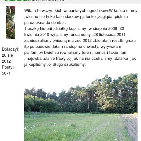
Witam tu wszystkich wspaniałych ogrodników.W końcu mamy
,wiosnę nie tylko kalendarzową ,słonko ,zagląda ,pięknie
przez okna do domku .
Troszkę historii ,działkę kupiliśmy ,w sierpniu 2009 ,30
kwietnia 2010 wylaliśmy fundamenty ,28 listopada 2011
zamieszaliśmy ,wiosną marzec 2012 zbierałam resztki gruzu
itp po budowie ,lałam randup na chwasty, wyrywałam i
Dołączył:
paliłam ,w kwietniu równaliśmy teren ,humus i takie ,tam
26 sie
,majówka ,sianie trawy ,oj jak na nią czekaliśmy .działka ,jak
2012
ją kupiliśmy ,oj długo szukaliśmy.
Posty:
5071