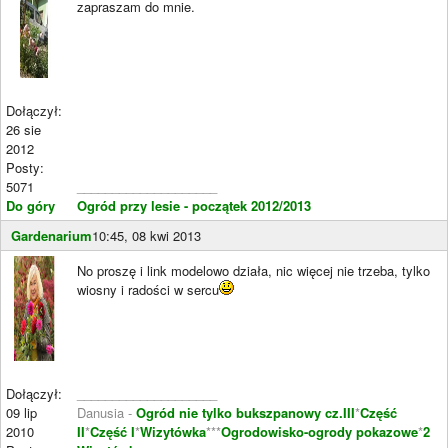
zapraszam do mnie.
Dołączył:
26 sie
2012
Posty:
5071
____________________
Do góry
Ogród przy lesie - początek 2012/2013
Gardenarium
10:45, 08 kwi 2013
No proszę i link modelowo działa, nic więcej nie trzeba, tylko
wiosny i radości w sercu
Dołączył:
____________________
09 lip
Danusia -
Ogród nie tylko bukszpanowy cz.III
*
Część
2010
II
*
Część I
*
Wizytówka
***
Ogrodowisko-ogrody pokazowe
*
2