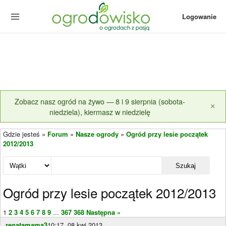
Logowanie
Zobacz nasz ogród na żywo — 8 i 9 sierpnia (sobota-
×
niedziela), kiermasz w niedzielę
Gdzie jesteś »
Forum
»
Nasze ogrody
»
Ogród przy lesie początek
2012/2013
Szukaj
Ogród przy lesie początek 2012/2013
1
2
3
4
5
6
7
8
9
...
367
368
Następna »
renatamama3
10:17, 08 kwi 2013