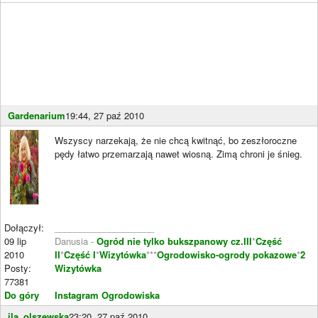
Gardenarium
19:44, 27 paź 2010
Wszyscy narzekają, że nie chcą kwitnąć, bo zeszłoroczne
pędy łatwo przemarzają nawet wiosną. Zimą chroni je śnieg.
Dołączył:
____________________
09 lip
Danusia -
Ogród nie tylko bukszpanowy cz.III
*
Część
2010
II
*
Część I
*
Wizytówka
***
Ogrodowisko-ogrody pokazowe
*
2
Posty:
Wizytówka
77381
Do góry
Instagram Ogrodowiska
ila_olszewska
23:20, 27 paź 2010