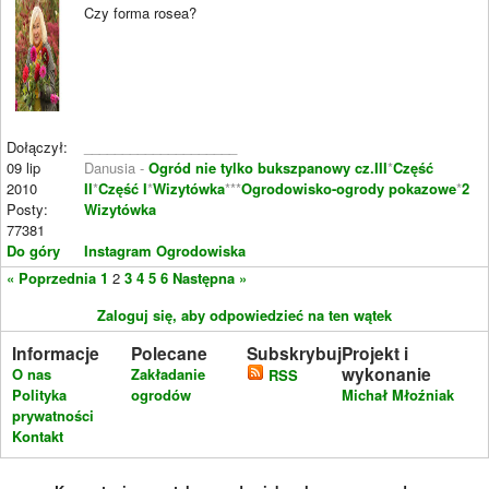
Czy forma rosea?
Dołączył:
____________________
09 lip
Danusia -
Ogród nie tylko bukszpanowy cz.III
*
Część
2010
II
*
Część I
*
Wizytówka
***
Ogrodowisko-ogrody pokazowe
*
2
Posty:
Wizytówka
77381
Do góry
Instagram Ogrodowiska
« Poprzednia
1
2
3
4
5
6
Następna »
Zaloguj się, aby odpowiedzieć na ten wątek
Informacje
Polecane
Subskrybuj
Projekt i
wykonanie
O nas
Zakładanie
RSS
Polityka
ogrodów
Michał Młoźniak
prywatności
Kontakt