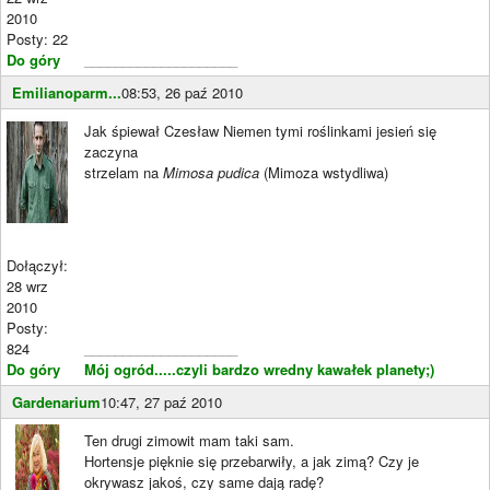
2010
Posty: 22
Do góry
____________________
Emilianoparm...
08:53, 26 paź 2010
Jak śpiewał Czesław Niemen tymi roślinkami jesień się
zaczyna
strzelam na
Mimosa pudica
(Mimoza wstydliwa)
Dołączył:
28 wrz
2010
Posty:
824
____________________
Do góry
Mój ogród.....czyli bardzo wredny kawałek planety;)
Gardenarium
10:47, 27 paź 2010
Ten drugi zimowit mam taki sam.
Hortensje pięknie się przebarwiły, a jak zimą? Czy je
okrywasz jakoś, czy same dają radę?