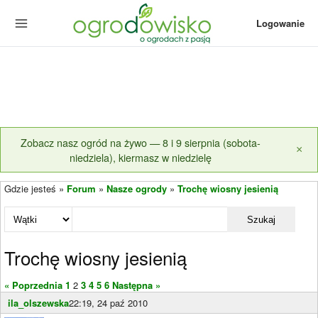
Logowanie
Zobacz nasz ogród na żywo — 8 i 9 sierpnia (sobota-
×
niedziela), kiermasz w niedzielę
Gdzie jesteś »
Forum
»
Nasze ogrody
»
Trochę wiosny jesienią
Szukaj
Trochę wiosny jesienią
« Poprzednia
1
2
3
4
5
6
Następna »
ila_olszewska
22:19, 24 paź 2010