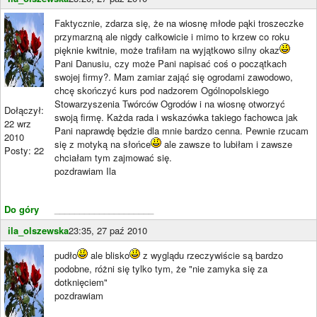
Faktycznie, zdarza się, że na wiosnę młode pąki troszeczke
przymarzną ale nigdy całkowicie i mimo to krzew co roku
pięknie kwitnie, może trafiłam na wyjątkowo silny okaz
Pani Danusiu, czy może Pani napisać coś o początkach
swojej firmy?. Mam zamiar zająć się ogrodami zawodowo,
chcę skończyć kurs pod nadzorem Ogólnopolskiego
Stowarzyszenia Twórców Ogrodów i na wiosnę otworzyć
Dołączył:
swoją firmę. Każda rada i wskazówka takiego fachowca jak
22 wrz
Pani naprawdę będzie dla mnie bardzo cenna. Pewnie rzucam
2010
się z motyką na słońce
ale zawsze to lubiłam i zawsze
Posty: 22
chciałam tym zajmować się.
pozdrawiam Ila
Do góry
____________________
ila_olszewska
23:35, 27 paź 2010
pudło
ale blisko
z wyglądu rzeczywiście są bardzo
podobne, różni się tylko tym, że "nie zamyka się za
dotknięciem"
pozdrawiam