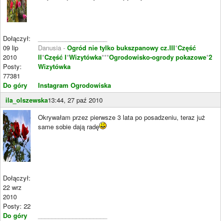
Dołączył:
____________________
09 lip
Danusia -
Ogród nie tylko bukszpanowy cz.III
*
Część
2010
II
*
Część I
*
Wizytówka
***
Ogrodowisko-ogrody pokazowe
*
2
Posty:
Wizytówka
77381
Do góry
Instagram Ogrodowiska
ila_olszewska
13:44, 27 paź 2010
Okrywałam przez pierwsze 3 lata po posadzeniu, teraz już
same sobie dają radę
Dołączył:
22 wrz
2010
Posty: 22
Do góry
____________________