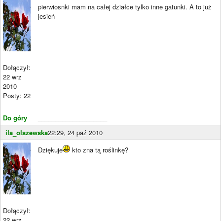
pierwiosnki mam na całej działce tylko inne gatunki. A to już
jesień
Dołączył:
22 wrz
2010
Posty: 22
Do góry
____________________
ila_olszewska
22:29, 24 paź 2010
Dziękuje
kto zna tą roślinkę?
Dołączył:
22 wrz