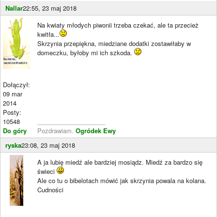
Nallar
22:55, 23 maj 2018
Na kwiaty młodych piwonii trzeba czekać, ale ta przecież
kwitła...
Skrzynia przepiękna, miedziane dodatki zostawiłaby w
domeczku, byłoby mi ich szkoda.
Dołączył:
09 mar
2014
Posty:
10548
____________________
Do góry
Pozdrawiam.
Ogródek Ewy
ryska
23:08, 23 maj 2018
A ja lubię miedź ale bardziej mosiądz. Miedź za bardzo się
świeci
Ale co tu o bibelotach mówić jak skrzynia powala na kolana.
Cudności