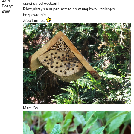
2014
drzwi są od wędzarni .
Posty:
Piotr
,skrzynia super lecz to co w niej było ..zniknęło
4088
bezpowrotnie..
Zrobiłam to..
Mam Go..