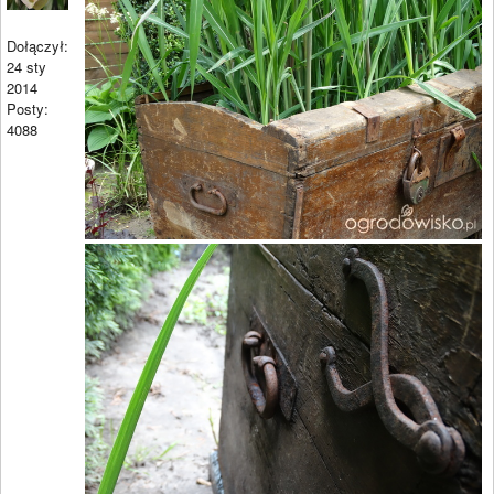
Dołączył:
24 sty
2014
Posty:
4088