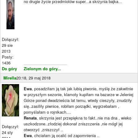
no drugie życie przedmiotów super...a skrzynia bajka...
Dołączył:
29 sie
2013
Posty:
1436
____________________
Do góry
Zielonym do góry...
Mirella
20:18, 29 maj 2018
Ewa
, posadziłam ją tak jak lubią piwonie, myślę że zakwitnie
w przyszłym sezonie, klamoty kupiłam na bazarze w Jeleniej
Górze ponad dwadzieścia lat temu, wtedy cieszyły, znudziły
się..zasiliły piwnice, robiłam porządki, wygrzebałam ,
pomyślałam o rojnikach....
Renata
, skrzynia jest przepiękna to fakt..nie ma dna , wieko
uszkodzone..złodziej dokonał zniszczenia ,nie mógł jej
Dołączył:
otworzyć ,zniszczył ..
24 sty
Ewa
, chciałam ją ocalić od zapomnienia ..