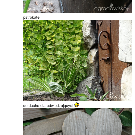
pstrokate
serducho dla odwiedzających