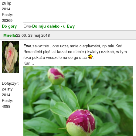
26 lip
2014
Posty:
20369
____________________
Do góry
Ewa-
Do raju daleko - u Ewy
Mirella
22:06, 23 maj 2018
Ewa
,zakwitnie ..one uczą mnie cierpliwości, np.taki Karl
Rosenfield pięć lat kazał na siebie ( kwiaty) czekać, w tym
roku pokaże wreszcie na co go stać
.
Karl...
Dołączył:
24 sty
2014
Posty:
4088