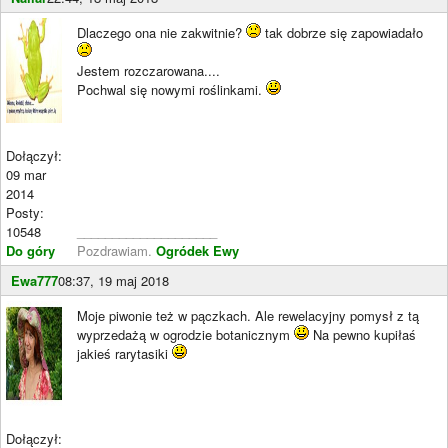
Dlaczego ona nie zakwitnie?
tak dobrze się zapowiadało
Jestem rozczarowana....
Pochwal się nowymi roślinkami.
Dołączył:
09 mar
2014
Posty:
10548
____________________
Do góry
Pozdrawiam.
Ogródek Ewy
Ewa777
08:37, 19 maj 2018
Moje piwonie też w pączkach. Ale rewelacyjny pomysł z tą
wyprzedażą w ogrodzie botanicznym
Na pewno kupiłaś
jakieś rarytasiki
Dołączył: