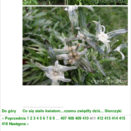
____________________
Do góry
Co się stało kwiatom...czemu zwiędły dziś...
Storczyki
« Poprzednia
1
2
3
4
5
6
7
8
9
...
407
408
409
410
411
412
413
414
415
416
Następna »