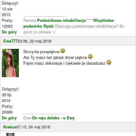
Dołączył:
12 sie
2013
____________________
Posty:
Renata
Podwórkowa rehabilitacja
*****
Wizytówka-
12003
podwórko Ryski
Dlaczego podwórkowa rehabilitacja? Bo
Do góry
grunt to zdrowie :)
Ewa777
23:36, 23 maj 2018
Skrzynia przepiękna
Ale Ty masz też jakieś drzwi piękne
Fajne masz dekoracje i ciekawie je obsadzasz
Dołączył:
26 lip
2014
Posty:
20369
____________________
Do góry
Ewa-
Do raju daleko - u Ewy
Krakus
07:15, 24 maj 2018