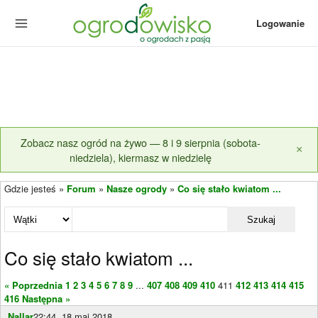
Logowanie
Zobacz nasz ogród na żywo — 8 i 9 sierpnia (sobota-
×
niedziela), kiermasz w niedzielę
Gdzie jesteś »
Forum
»
Nasze ogrody
»
Co się stało kwiatom ...
Szukaj
Co się stało kwiatom ...
« Poprzednia
1
2
3
4
5
6
7
8
9
...
407
408
409
410
411
412
413
414
415
416
Następna »
Nallar
22:44, 18 maj 2018