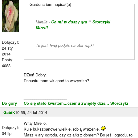
Gardenarium napisał(a)
Mirella -
Co mi w duszy gra
**
Storczyki
Mirelli
Dołączył:
To jest Twój podpis na oba wątki
24 sty
2014
Posty:
4088
DZień Dobry.
Danusiu mam wklepać to wszystko?
____________________
Do góry
Co się stało kwiatom...czemu zwiędły dziś...
Storczyki
GabiK
10:55, 24 lut 2014
Witaj Mirello.
Dołączył:
Kule bukszpanowe wielkie, robią wrażenie.
04 lip
Masz 4 ary ogrodu, czy działki z domem? Bo jeśli ogrodu, to