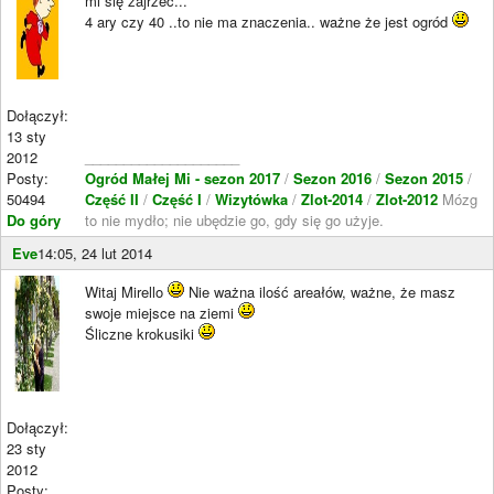
mi się zajrzeć...
4 ary czy 40 ..to nie ma znaczenia.. ważne że jest ogród
Dołączył:
13 sty
2012
____________________
Posty:
Ogród Małej Mi - sezon 2017
/
Sezon 2016
/
Sezon 2015
/
50494
Część II
/
Część I
/
Wizytówka
/
Zlot-2014
/
Zlot-2012
Mózg
Do góry
to nie mydło; nie ubędzie go, gdy się go użyje.
Eve
14:05, 24 lut 2014
Witaj Mirello
Nie ważna ilość areałów, ważne, że masz
swoje miejsce na ziemi
Śliczne krokusiki
Dołączył:
23 sty
2012
Posty: