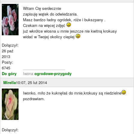
Witam Cię serdecznie
zapisuję wątek do odwiedzania.
Masz bardzo ładny ogródek, róże i bukszpany .
Czekam na więcej zdjęć
już wkrótce wiosna u mnie jeszcze nie kwitną krokusy
widać w Twojej okolicy cieplej
Dołączył:
26 paź
2013
Posty:
6745
____________________
Do góry
Iwona
ogrodowe-przygody
Mirella
10:07, 25 lut 2014
Iwonko, miło że kuknęłaś do mnie,krokusy są niedzielne
pozdrawiam.
Dołączył: