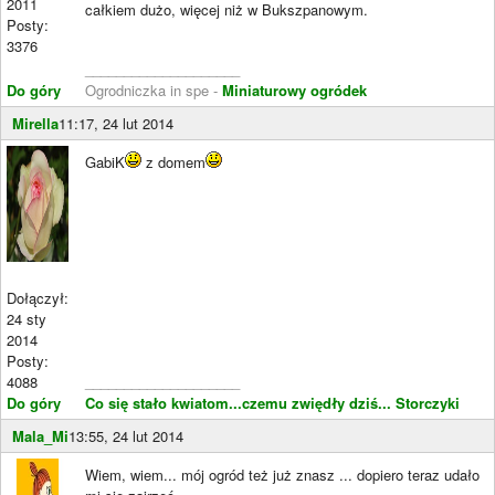
2011
całkiem dużo, więcej niż w Bukszpanowym.
Posty:
3376
____________________
Do góry
Ogrodniczka in spe -
Miniaturowy ogródek
Mirella
11:17, 24 lut 2014
GabiK
z domem
Dołączył:
24 sty
2014
Posty:
4088
____________________
Do góry
Co się stało kwiatom...czemu zwiędły dziś...
Storczyki
Mala_Mi
13:55, 24 lut 2014
Wiem, wiem... mój ogród też już znasz ... dopiero teraz udało