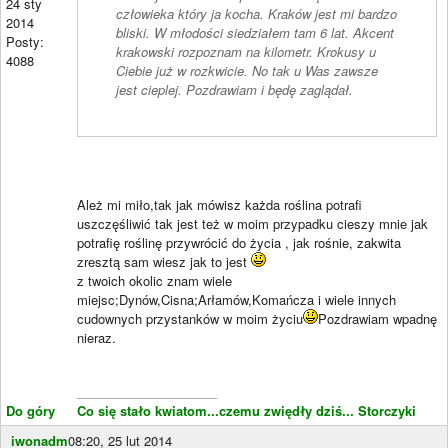
24 sty
człowieka który ja kocha. Kraków jest mi bardzo
2014
bliski. W młodości siedziałem tam 6 lat. Akcent
Posty:
krakowski rozpoznam na kilometr. Krokusy u
4088
Ciebie już w rozkwicie. No tak u Was zawsze
jest cieplej. Pozdrawiam i będę zaglądał.
Ależ mi miło,tak jak mówisz każda roślina potrafi
uszczęśliwić tak jest też w moim przypadku cieszy mnie jak
potrafię roślinę przywrócić do życia , jak rośnie, zakwita
zresztą sam wiesz jak to jest
z twoich okolic znam wiele
miejsc;Dynów,Cisna;Arłamów,Komańcza i wiele innych
cudownych przystanków w moim życiu
Pozdrawiam wpadnę
nieraz.
____________________
Do góry
Co się stało kwiatom...czemu zwiędły dziś...
Storczyki
iwonadm
08:20, 25 lut 2014