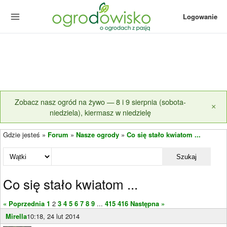
Logowanie
Zobacz nasz ogród na żywo — 8 i 9 sierpnia (sobota-
×
niedziela), kiermasz w niedzielę
Gdzie jesteś »
Forum
»
Nasze ogrody
»
Co się stało kwiatom ...
Szukaj
Co się stało kwiatom ...
« Poprzednia
1
2
3
4
5
6
7
8
9
...
415
416
Następna »
Mirella
10:18, 24 lut 2014