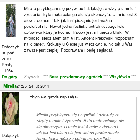
Mirello przybiegam się przywitać i dziękuję za wizytę u mnie i
życzenia. Była mała balanga ale się skończyła. U mnie jest 8
arów z domem i tak jak inni piszą nie jest ważna
powierzchnia. Nawet jedna roślinka potrafi uszczęśliwić
człowieka który ja kocha. Kraków jest mi bardzo bliski. W
młodości siedziałem tam 6 lat. Akcent krakowski rozpoznam
na kilometr. Krokusy u Ciebie już w rozkwicie. No tak u Was
Dołączył:
zawsze jest cieplej. Pozdrawiam i będę zaglądał.
02 paź
2010
Posty:
11264
____________________
Do góry
Zbyszek - ***
Nasz przydomowy ogródek
***
Wizytówka
***
Mirella
21:25, 24 lut 2014
zbigniew_gazda napisał(a)
Mirello przybiegam się przywitać i dziękuję za
wizytę u mnie i życzenia. Była mała balanga ale
się skończyła. U mnie jest 8 arów z domem i
tak jak inni piszą nie jest ważna powierzchnia.
Dołączył:
Nawet jedna roślinka potrafi uszczęśliwić