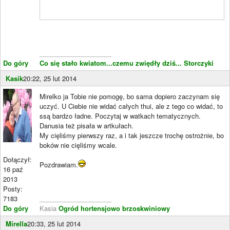
____________________
Do góry
Co się stało kwiatom...czemu zwiędły dziś...
Storczyki
Kasik
20:22, 25 lut 2014
Mirelko ja Tobie nie pomogę, bo sama dopiero zaczynam się
uczyć. U Ciebie nie widać całych thui, ale z tego co widać, to
ssą bardzo ładne. Poczytaj w watkach tematycznych.
Danusia też pisała w artkułach.
My cięliśmy pierwszy raz, a i tak jeszcze trochę ostrożnie, bo
boków nie cięliśmy wcale.
Dołączył:
Pozdrawiam.
16 paź
2013
Posty:
7183
____________________
Do góry
Kasia
Ogród hortensjowo brzoskwiniowy
Mirella
20:33, 25 lut 2014