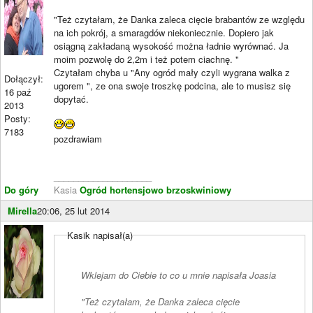
"Też czytałam, że Danka zaleca cięcie brabantów ze względu
na ich pokrój, a smaragdów niekoniecznie. Dopiero jak
osiągną zakładaną wysokość można ładnie wyrównać. Ja
moim pozwolę do 2,2m i też potem ciachnę. "
Czytałam chyba u "Any ogród mały czyli wygrana walka z
Dołączył:
ugorem ", ze ona swoje troszkę podcina, ale to musisz się
16 paź
dopytać.
2013
Posty:
7183
pozdrawiam
____________________
Do góry
Kasia
Ogród hortensjowo brzoskwiniowy
Mirella
20:06, 25 lut 2014
Kasik napisał(a)
Wklejam do Ciebie to co u mnie napisała Joasia
"Też czytałam, że Danka zaleca cięcie