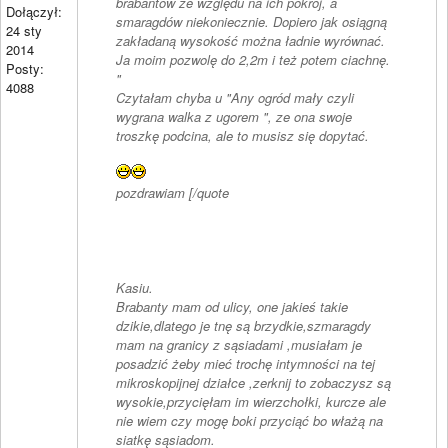
brabantów ze względu na ich pokrój, a
Dołączył:
smaragdów niekoniecznie. Dopiero jak osiągną
24 sty
zakładaną wysokość można ładnie wyrównać.
2014
Ja moim pozwolę do 2,2m i też potem ciachnę.
Posty:
"
4088
Czytałam chyba u "Any ogród mały czyli
wygrana walka z ugorem ", ze ona swoje
troszkę podcina, ale to musisz się dopytać.
pozdrawiam [/quote
Kasiu.
Brabanty mam od ulicy, one jakieś takie
dzikie,dlatego je tnę są brzydkie,szmaragdy
mam na granicy z sąsiadami ,musiałam je
posadzić żeby mieć trochę intymności na tej
mikroskopijnej działce ,zerknij to zobaczysz są
wysokie,przycięłam im wierzchołki, kurcze ale
nie wiem czy mogę boki przyciąć bo włażą na
siatkę sąsiadom.