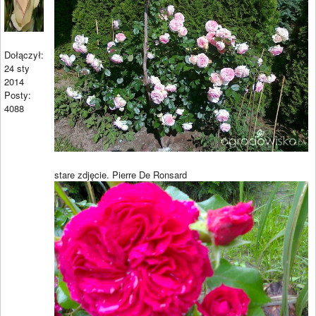
Dołączył:
24 sty
2014
Posty:
4088
stare zdjęcie. Pierre De Ronsard