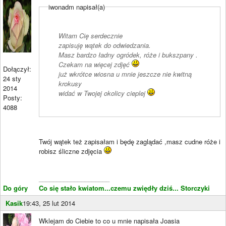
iwonadm napisał(a)
Witam Cię serdecznie
zapisuję wątek do odwiedzania.
Masz bardzo ładny ogródek, róże i bukszpany .
Czekam na więcej zdjęć
Dołączył:
już wkrótce wiosna u mnie jeszcze nie kwitną
24 sty
krokusy
2014
widać w Twojej okolicy cieplej
Posty:
4088
Twój wątek też zapisałam i będę zaglądać ,masz cudne róże i
robisz śliczne zdjęcia
____________________
Do góry
Co się stało kwiatom...czemu zwiędły dziś...
Storczyki
Kasik
19:43, 25 lut 2014
Wklejam do Ciebie to co u mnie napisała Joasia