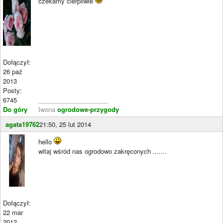
czekamy cierpliwie
Dołączył:
26 paź
2013
Posty:
6745
____________________
Do góry
Iwona
ogrodowe-przygody
agata19762
21:50, 25 lut 2014
hello
witaj wśród nas ogrodowo zakręconych .......
Dołączył:
22 mar
2012
____________________