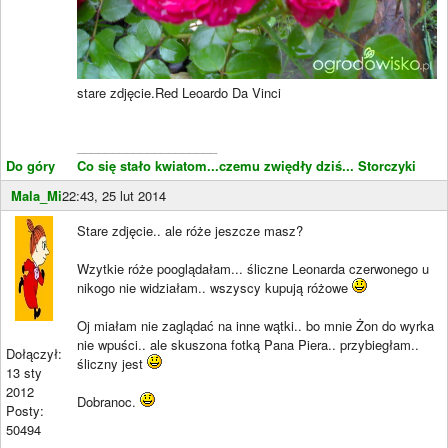
stare zdjęcie.Red Leoardo Da Vinci
____________________
Do góry
Co się stało kwiatom...czemu zwiędły dziś...
Storczyki
Mala_Mi
22:43, 25 lut 2014
Stare zdjęcie.. ale róże jeszcze masz?
Wzytkie róże pooglądałam... śliczne Leonarda czerwonego u
nikogo nie widziałam.. wszyscy kupują różowe
Oj miałam nie zaglądać na inne wątki.. bo mnie Żon do wyrka
nie wpuści.. ale skuszona fotką Pana Piera.. przybiegłam..
Dołączył:
śliczny jest
13 sty
2012
Dobranoc.
Posty:
50494