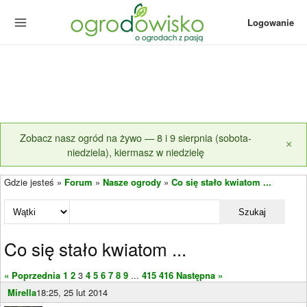
Logowanie
Zobacz nasz ogród na żywo — 8 i 9 sierpnia (sobota-
×
niedziela), kiermasz w niedzielę
Gdzie jesteś »
Forum
»
Nasze ogrody
»
Co się stało kwiatom ...
Szukaj
Co się stało kwiatom ...
« Poprzednia
1
2
3
4
5
6
7
8
9
...
415
416
Następna »
Mirella
18:25, 25 lut 2014