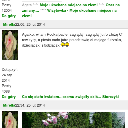
Posty:
Agata ****
Moje ukochane miejsce na ziemi
****
Czas na
12004
zmiany....
****
Wizytówka - Moje ukochane miejsce na
Do góry
ziemi
Mirella
22:06, 25 lut 2014
Agatko, witam Podkarpacie, zaglądaj, zaglądaj jutro złożę Ci
rewizytę, a piesio cudo jutro przedstawię ci mojego futrzaka,
dzieciaczki słodziaczki
Dołączył:
24 sty
2014
Posty:
4088
____________________
Do góry
Co się stało kwiatom...czemu zwiędły dziś...
Storczyki
Mirella
22:34, 25 lut 2014