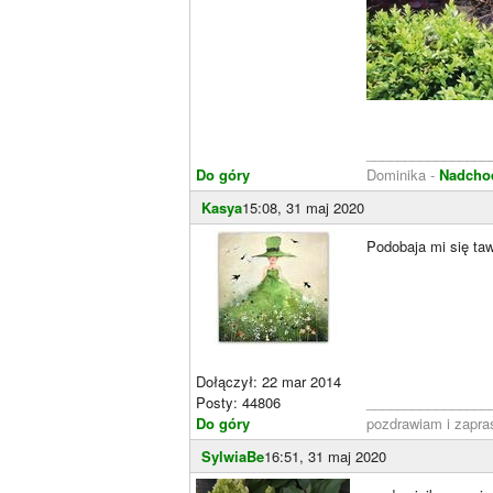
________________
Do góry
Dominika -
Nadchod
Kasya
15:08, 31 maj 2020
Podobaja mi się ta
Dołączył: 22 mar 2014
Posty: 44806
________________
Do góry
pozdrawiam i zapr
SylwiaBe
16:51, 31 maj 2020