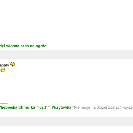
____
zi wiosna-czas na ogród
rabaty
s
____
-Niebieska Chmurka
***
cz.I
***
Wizytowka
"Nie moge na dluzej zostac" -wysze
"