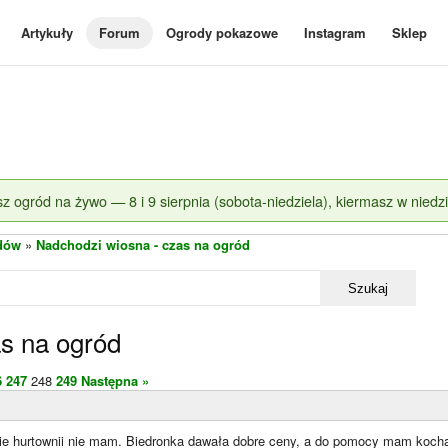
Artykuły
Forum
Ogrody pokazowe
Instagram
Sklep
z ogród na żywo — 8 i 9 sierpnia (sobota-niedziela), kiermasz w niedzi
dów
»
Nadchodzi wiosna - czas na ogród
Szukaj
s na ogród
6
247
248
249
Następna »
nie hurtownii nie mam. Biedronka dawała dobre ceny, a do pomocy mam ko