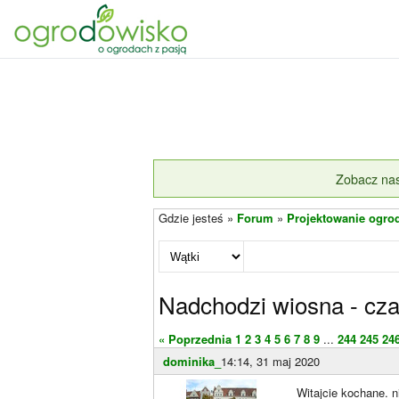
Zobacz nas
Gdzie jesteś »
Forum
»
Projektowanie ogro
Nadchodzi wiosna - cza
« Poprzednia
1
2
3
4
5
6
7
8
9
...
244
245
24
dominika_
14:14, 31 maj 2020
Witajcie kochane. 