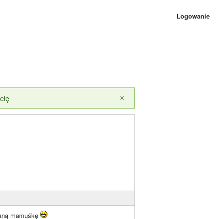
Logowanie
elę
×
chaną mamuśkę