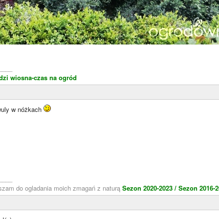
____
zi wiosna-czas na ogród
wuly w nóżkach
____
aszam do ogladania moich zmagań z naturą
Sezon 2020-2023 /
Sezon 2016-2