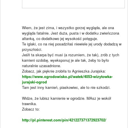
Wiem, że jest zima, i wszystko gorzej wygląda, ale ona
wygląda fatalnie. Jest duża, pusta i w dodatku zwieńczona
altanką, co dodatkowo jej wysokość potęguje.
Te iglaki, co na niej posadziłaś niewiele jej urody dodadzą w
przyszłości.
Jeśłi ta skarpa być musi (a rozumiem, że tak), zrób z tych
kamieni ozdobę, wyeksponuj je ale tak, żeby to było
naturalnie uzasadnione.
Zobacz, jak pięknie zrobiła to Agnieszka Jurajska:
https://www.ogrodowisko.pl/watek/4053-wizytowka-
jurajski-ogrod
Tam jest inny kamień, piaskowiec, ale to nie szkodzi.
Widze, że lubisz kamienie w ogrodzie. MAsz je wokół
trawnika.
Zobacz to:
http://pl.pinterest.com/pin/421227371372923702/