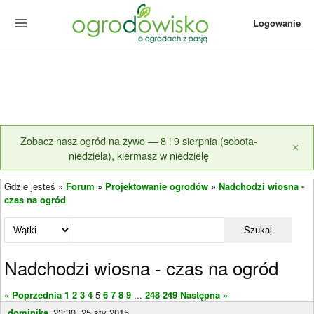
Logowanie
Zobacz nasz ogród na żywo — 8 i 9 sierpnia (sobota-
×
niedziela), kiermasz w niedzielę
Gdzie jesteś »
Forum
»
Projektowanie ogrodów
»
Nadchodzi wiosna -
czas na ogród
Szukaj
Nadchodzi wiosna - czas na ogród
« Poprzednia
1
2
3
4
5
6
7
8
9
...
248
249
Następna »
dominika_
23:30, 25 sty 2015