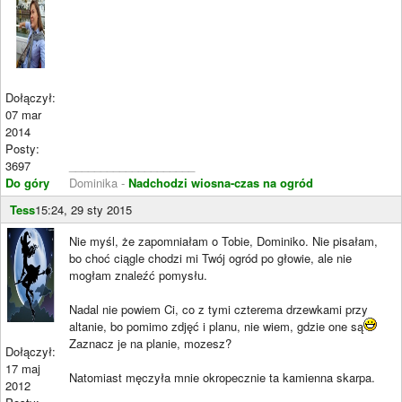
Dołączył:
07 mar
2014
Posty:
3697
____________________
Do góry
Dominika -
Nadchodzi wiosna-czas na ogród
Tess
15:24, 29 sty 2015
Nie myśl, że zapomniałam o Tobie, Dominiko. Nie pisałam,
bo choć ciągle chodzi mi Twój ogród po głowie, ale nie
mogłam znaleźć pomysłu.
Nadal nie powiem Ci, co z tymi czterema drzewkami przy
altanie, bo pomimo zdjęć i planu, nie wiem, gdzie one są
Zaznacz je na planie, mozesz?
Dołączył:
17 maj
Natomiast męczyła mnie okropecznie ta kamienna skarpa.
2012