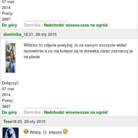
07 mar
2014
Posty:
3697
____________________
Do góry
Dominika -
Nadchodzi wiosna-czas na ogród
dominika_
18:21, 29 sty 2015
Widzisz to zdjęcie powyżej, to na samym szczycie widać
laurowiśnie a za nią kolejno są te drzewka zaraz zaznaczę je
na planie
Dołączył:
07 mar
2014
Posty:
3697
____________________
Do góry
Dominika -
Nadchodzi wiosna-czas na ogród
Tess
18:23, 29 sty 2015
Widzę. O, ślepota