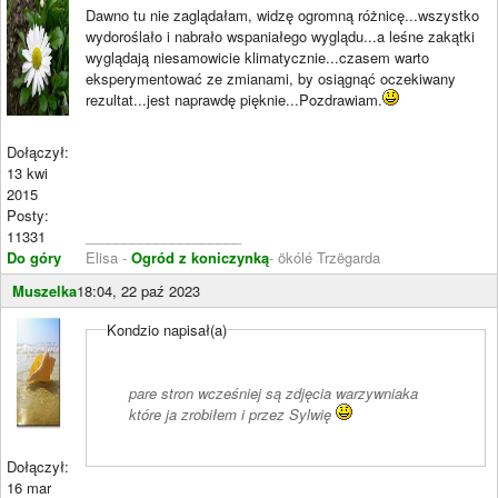
Dawno tu nie zaglądałam, widzę ogromną różnicę...wszystko
wydoroślało i nabrało wspaniałego wyglądu...a leśne zakątki
wyglądają niesamowicie klimatycznie...czasem warto
eksperymentować ze zmianami, by osiągnąć oczekiwany
rezultat...jest naprawdę pięknie...Pozdrawiam.
Dołączył:
13 kwi
2015
Posty:
11331
____________________
Do góry
Elisa -
Ogród z koniczynką
- ökólé Trzëgarda
Muszelka
18:04, 22 paź 2023
Kondzio napisał(a)
pare stron wcześniej są zdjęcia warzywniaka
które ja zrobiłem i przez Sylwię
Dołączył:
16 mar