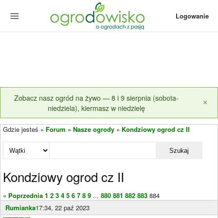
Logowanie
Zobacz nasz ogród na żywo — 8 i 9 sierpnia (sobota-
×
niedziela), kiermasz w niedzielę
Gdzie jesteś »
Forum
»
Nasze ogrody
»
Kondziowy ogrod cz II
Szukaj
Kondziowy ogrod cz II
« Poprzednia
1
2
3
4
5
6
7
8
9
...
880
881
882
883
884
Rumianka
17:34, 22 paź 2023