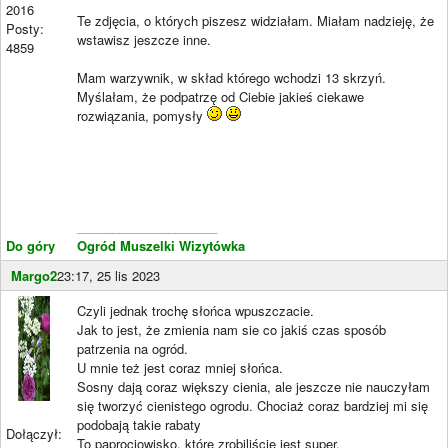
2016
Te zdjęcia, o których piszesz widziałam. Miałam nadzieję, że
Posty:
wstawisz jeszcze inne.
4859
Mam warzywnik, w skład którego wchodzi 13 skrzyń.
Myślałam, że podpatrzę od Ciebie jakieś ciekawe
rozwiązania, pomysły
____________________
Do góry
Ogród Muszelki
Wizytówka
Margo2
23:17, 25 lis 2023
Czyli jednak trochę słońca wpuszczacie.
Jak to jest, że zmienia nam sie co jakiś czas sposób
patrzenia na ogród.
U mnie też jest coraz mniej słońca.
Sosny dają coraz większy cienia, ale jeszcze nie nauczyłam
się tworzyć cienistego ogrodu. Chociaż coraz bardziej mi się
podobają takie rabaty
Dołączył:
To paprociowisko, które zrobiliście jest super.