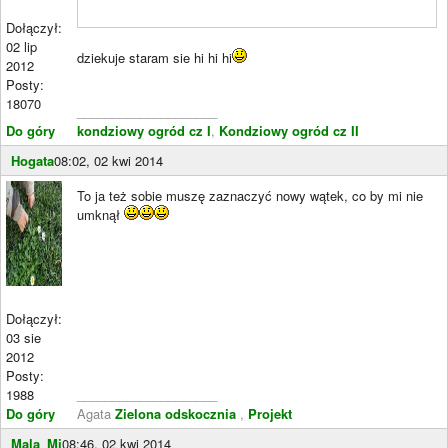
Dołączył:
02 lip
dziekuje staram sie hi hi hi
2012
Posty:
18070
____________________
Do góry
kondziowy ogród cz I
,
Kondziowy ogród cz II
Hogata
08:02, 02 kwi 2014
To ja też sobie muszę zaznaczyć nowy wątek, co by mi nie
umknął
Dołączył:
03 sie
2012
Posty:
1988
____________________
Do góry
Agata
Zielona odskocznia
,
Projekt
Mala_Mi
08:46, 02 kwi 2014