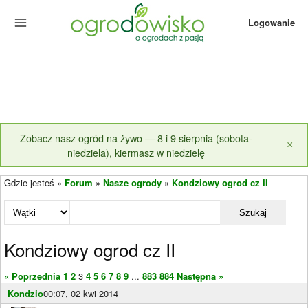
Logowanie
Zobacz nasz ogród na żywo — 8 i 9 sierpnia (sobota-
×
niedziela), kiermasz w niedzielę
Gdzie jesteś »
Forum
»
Nasze ogrody
»
Kondziowy ogrod cz II
Szukaj
Kondziowy ogrod cz II
« Poprzednia
1
2
3
4
5
6
7
8
9
...
883
884
Następna »
Kondzio
00:07, 02 kwi 2014