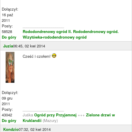
Dołączył:
16 paź
2011
Posty:
____________________
58528
Rododondrenowy ogród II.
Rododendronowy ogród.
Do góry
Wizytówka-rododendronowy ogród
Juzia
06:45, 02 kwi 2014
Cześć i czołem!
Dołączył:
09 gru
2011
Posty:
____________________
43042
Juśka
Ogród przy Przyjemnej
+++
Zielone drzwi w
Do góry
Kruklandii
(Mazury)
Kondzio
07:32, 02 kwi 2014