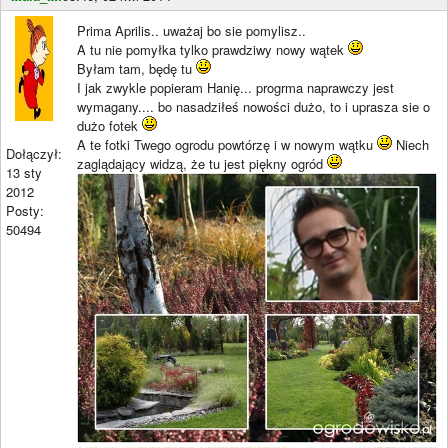
Prima Aprilis.. uważaj bo sie pomylisz..
A tu nie pomyłka tylko prawdziwy nowy wątek
Byłam tam, będę tu
I jak zwykle popieram Hanię... progrma naprawczy jest
wymagany.... bo nasadziłeś nowości dużo, to i uprasza sie o
dużo fotek
A te fotki Twego ogrodu powtórzę i w nowym wątku
Niech
Dołączył:
zaglądający widzą, że tu jest piękny ogród
13 sty
2012
Posty:
50494