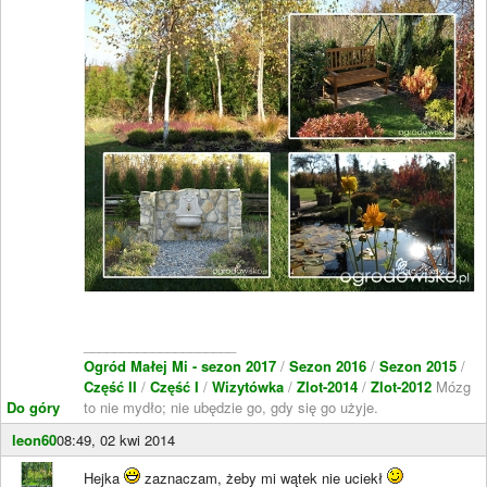
____________________
Ogród Małej Mi - sezon 2017
/
Sezon 2016
/
Sezon 2015
/
Część II
/
Część I
/
Wizytówka
/
Zlot-2014
/
Zlot-2012
Mózg
Do góry
to nie mydło; nie ubędzie go, gdy się go użyje.
leon60
08:49, 02 kwi 2014
Hejka
zaznaczam, żeby mi wątek nie uciekł