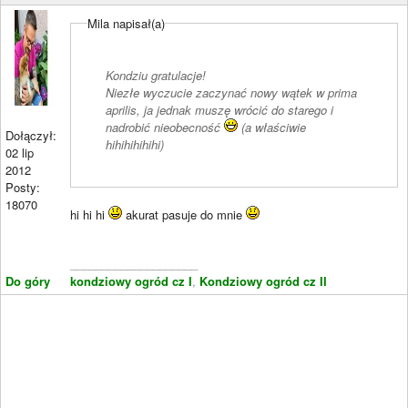
Mila napisał(a)
Kondziu gratulacje!
Niezłe wyczucie zaczynać nowy wątek w prima
aprilis, ja jednak muszę wrócić do starego i
nadrobić nieobecność
(a właściwie
Dołączył:
hihihihihihi)
02 lip
2012
Posty:
18070
hi hi hi
akurat pasuje do mnie
____________________
Do góry
kondziowy ogród cz I
,
Kondziowy ogród cz II