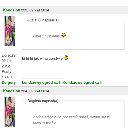
Kondzio
07:33, 02 kwi 2014
Juzia_G napisał(a)
Cześć i czołem!
Dołączył:
hi hi hi jak w harcerstwie
02 lip
2012
Posty:
18070
____________________
Do góry
kondziowy ogród cz I
,
Kondziowy ogród cz II
Kondzio
07:34, 02 kwi 2014
Bogdzia napisał(a)
Ładne zdjęcia na poczatek dałeś, witam się w
nowym wątku.