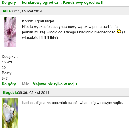
Do góry
kondziowy ogród cz I
,
Kondziowy ogród cz II
Mila
00:11, 02 kwi 2014
Kondziu gratulacje!
Niezłe wyczucie zaczynać nowy wątek w prima aprilis, ja
jednak muszę wrócić do starego i nadrobić nieobecność
(a
właściwie hihihihihihi)
Dołączył:
15 wrz
2011
Posty:
543
____________________
Do góry
Mila -
Majowo nie tylko w maju
Bogdzia
06:36, 02 kwi 2014
Ładne zdjęcia na poczatek dałeś, witam się w nowym wątku.