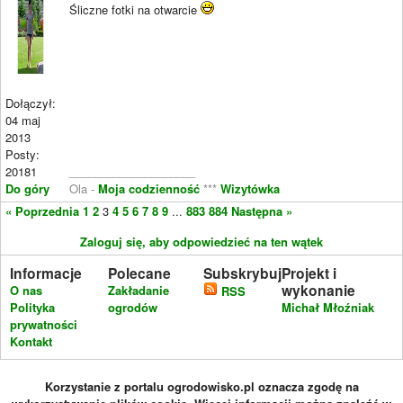
Śliczne fotki na otwarcie
Dołączył:
04 maj
2013
Posty:
20181
____________________
Do góry
Ola -
Moja codzienność
***
Wizytówka
« Poprzednia
1
2
3
4
5
6
7
8
9
...
883
884
Następna »
Zaloguj się, aby odpowiedzieć na ten wątek
Informacje
Polecane
Subskrybuj
Projekt i
wykonanie
O nas
Zakładanie
RSS
Polityka
ogrodów
Michał Młoźniak
prywatności
Kontakt
Korzystanie z portalu ogrodowisko.pl oznacza zgodę na