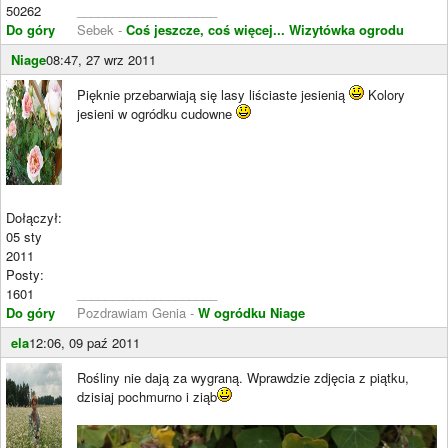
50262
____________________
Do góry
Sebek -
Coś jeszcze, coś więcej...
Wizytówka ogrodu
Niage
08:47, 27 wrz 2011
Pięknie przebarwiają się lasy liściaste jesienią
Kolory
jesieni w ogródku cudowne
Dołączył:
05 sty
2011
Posty:
1601
____________________
Do góry
Pozdrawiam Genia -
W ogródku Niage
ela
12:06, 09 paź 2011
Rośliny nie dają za wygraną. Wprawdzie zdjęcia z piątku,
dzisiaj pochmurno i ziąb