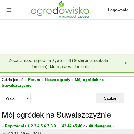
Logowanie
Zobacz nasz ogród na żywo — 8 i 9 sierpnia (sobota-
×
niedziela), kiermasz w niedzielę
Gdzie jesteś »
Forum
»
Nasze ogrody
»
Mój ogródek na
Suwalszczyźnie
Szukaj
Mój ogródek na Suwalszczyźnie
« Poprzednia
1
2
3
4
5
6
7
8
9
...
43
44
45
46
47
48
Następna »
ela
22:21, 26 wrz 2011