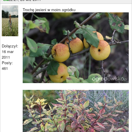
Trochę jesieni w moim ogródku
Dołączył:
16 mar
2011
Posty:
461