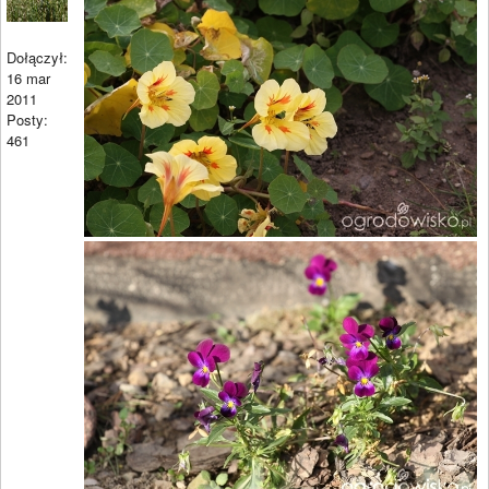
Dołączył:
16 mar
2011
Posty:
461