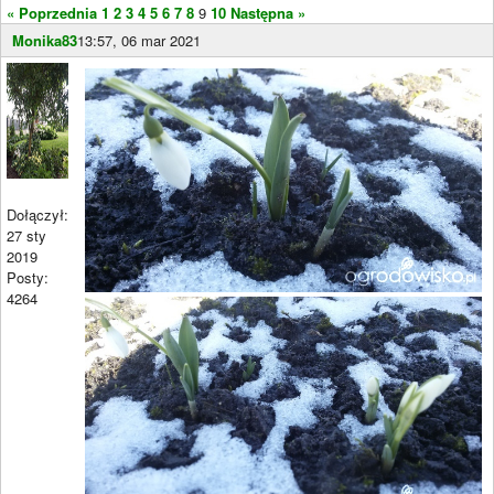
« Poprzednia
1
2
3
4
5
6
7
8
9
10
Następna »
Monika83
13:57, 06 mar 2021
Dołączył:
27 sty
2019
Posty:
4264