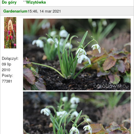
Do góry
**
Wizytówka
Gardenarium
15:46, 14 mar 2021
Dołączył:
09 lip
2010
Posty:
77381