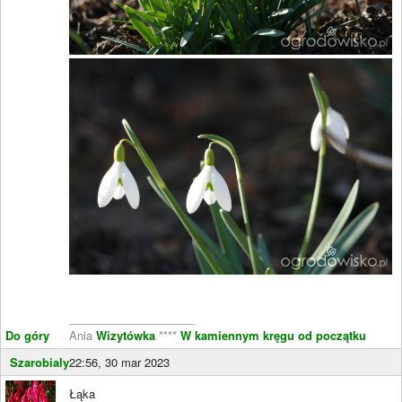
____________________
Do góry
Ania
Wizytówka
****
W kamiennym kręgu od początku
Szarobialy
22:56, 30 mar 2023
Łąka