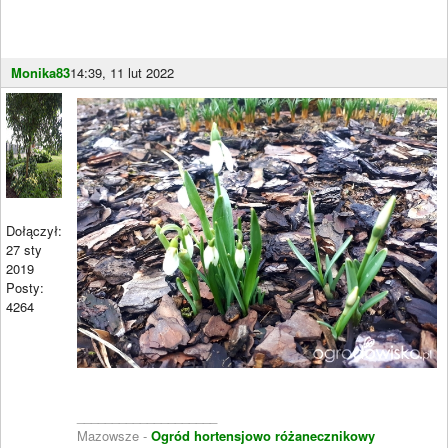
Monika83
14:39, 11 lut 2022
Dołączył:
27 sty
2019
Posty:
4264
____________________
Mazowsze -
Ogród hortensjowo różanecznikowy