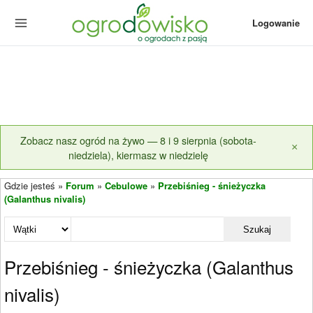
Logowanie
Zobacz nasz ogród na żywo — 8 i 9 sierpnia (sobota-
×
niedziela), kiermasz w niedzielę
Gdzie jesteś »
Forum
»
Cebulowe
»
Przebiśnieg - śnieżyczka
(Galanthus nivalis)
Szukaj
Przebiśnieg - śnieżyczka (Galanthus
nivalis)