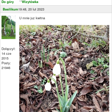
Do góry
**
Wizytówka
Basilikum
19:48, 20 lut 2023
U mnie juz kwitna
Dołączył:
14 cze
2015
Posty:
21946