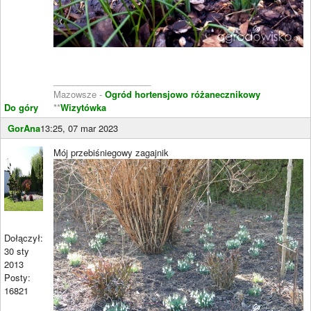
____________________
Mazowsze -
Ogród hortensjowo różanecznikowy
Do góry
**
Wizytówka
GorAna
13:25, 07 mar 2023
Mój przebiśniegowy zagajnik
Dołączył:
30 sty
2013
Posty:
16821