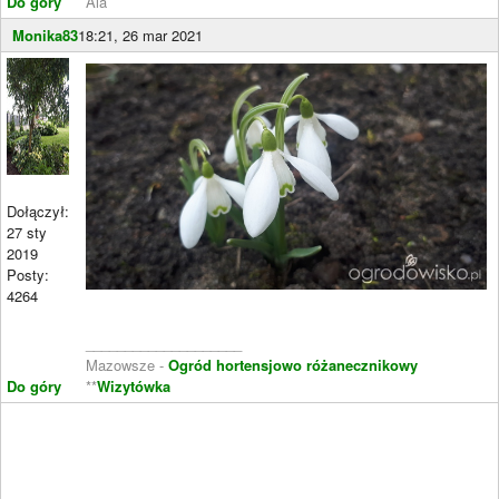
Do góry
Ala
Monika83
18:21, 26 mar 2021
Dołączył:
27 sty
2019
Posty:
4264
____________________
Mazowsze -
Ogród hortensjowo różanecznikowy
Do góry
**
Wizytówka