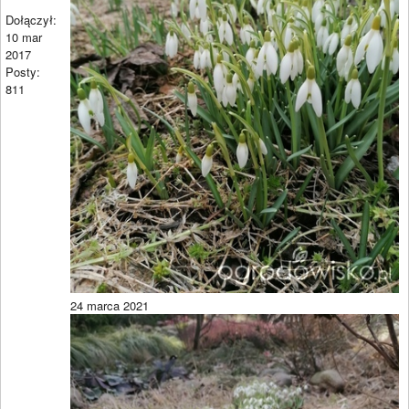
Dołączył:
10 mar
2017
Posty:
811
24 marca 2021