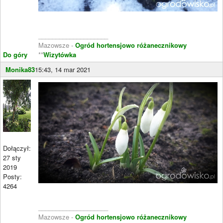
____________________
Mazowsze -
Ogród hortensjowo różanecznikowy
Do góry
**
Wizytówka
Monika83
15:43, 14 mar 2021
Dołączył:
27 sty
2019
Posty:
4264
____________________
Mazowsze -
Ogród hortensjowo różanecznikowy