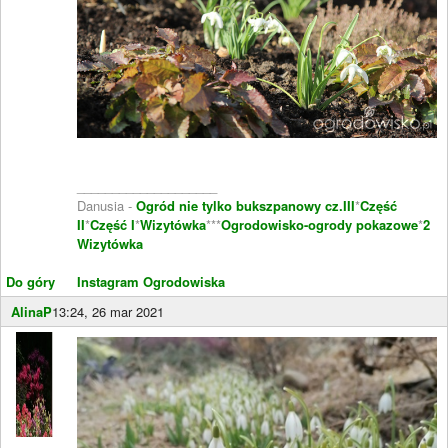
____________________
Danusia -
Ogród nie tylko bukszpanowy cz.III
*
Część
II
*
Część I
*
Wizytówka
***
Ogrodowisko-ogrody pokazowe
*
2
Wizytówka
Do góry
Instagram Ogrodowiska
AlinaP
13:24, 26 mar 2021