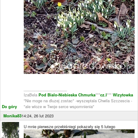
____________________
IzaBela
Pod Bialo-Niebieska Chmurka
***
cz.I
***
Wizytowka
"Nie moge na dluzej zostac" -wyszeptala Chwila Szczescia -
Do góry
"ale wloze w Twoje serce wspomnienia"
Monika83
14:24, 26 lut 2023
U mnie pierwsze przebiśniegi pokazały się 5 lutego