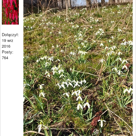
Dołączył:
19 wrz
2016
Posty:
764