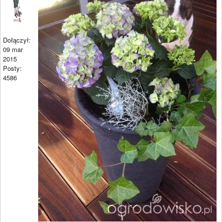
Dołączył:
09 mar
2015
Posty:
4586