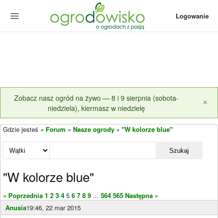
Logowanie
Zobacz nasz ogród na żywo — 8 i 9 sierpnia (sobota-
×
niedziela), kiermasz w niedzielę
Gdzie jesteś »
Forum
»
Nasze ogrody
»
"W kolorze blue"
Szukaj
"W kolorze blue"
« Poprzednia
1
2
3
4
5
6
7
8
9
...
564
565
Następna »
Anusia
19:46, 22 mar 2015