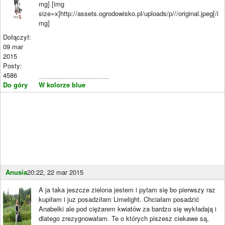
mg] [img
size=x]http://assets.ogrodowisko.pl/uploads/p///original.jpeg[/i
mg]
Dołączył:
09 mar
2015
Posty:
4586
____________________
Do góry
W kolorze blue
Anusia
20:22, 22 mar 2015
A ja taka jeszcze zielona jestem i pytam się bo pierwszy raz
kupiłam i juz posadziłam Limelight. Chciałam posadzić
Anabelki ale pod ciężarem kwiatów za bardzo się wykładają i
dlatego zrezygnowałam. Te o których piszesz ciekawe są,