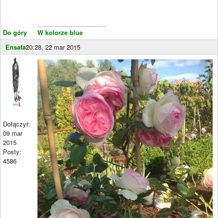
____________________
Do góry
W kolorze blue
Ensata
20:28, 22 mar 2015
Dołączył:
09 mar
2015
Posty:
4586