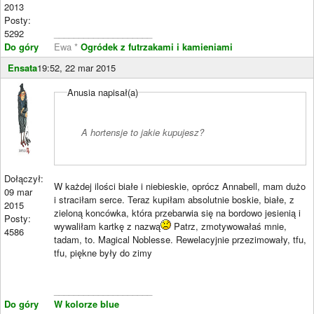
2013
Posty:
5292
____________________
Do góry
Ewa *
Ogródek z futrzakami i kamieniami
Ensata
19:52, 22 mar 2015
Anusia napisał(a)
A hortensje to jakie kupujesz?
Dołączył:
W każdej ilości białe i niebieskie, oprócz Annabell, mam dużo
09 mar
i straciłam serce. Teraz kupiłam absolutnie boskie, białe, z
2015
zieloną koncówka, która przebarwia się na bordowo jesienią i
Posty:
wywaliłam kartkę z nazwą
Patrz, zmotywowałaś mnie,
4586
tadam, to. Magical Noblesse. Rewelacyjnie przezimowały, tfu,
tfu, piękne były do zimy
____________________
Do góry
W kolorze blue