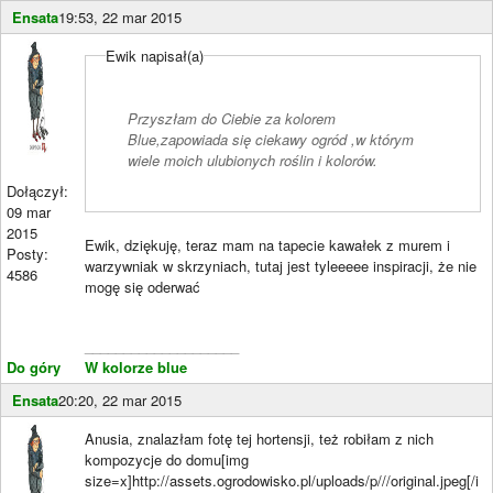
Ensata
19:53, 22 mar 2015
Ewik napisał(a)
Przyszłam do Ciebie za kolorem
Blue,zapowiada się ciekawy ogród ,w którym
wiele moich ulubionych roślin i kolorów.
Dołączył:
09 mar
2015
Ewik, dziękuję, teraz mam na tapecie kawałek z murem i
Posty:
warzywniak w skrzyniach, tutaj jest tyleeeee inspiracji, że nie
4586
mogę się oderwać
____________________
Do góry
W kolorze blue
Ensata
20:20, 22 mar 2015
Anusia, znalazłam fotę tej hortensji, też robiłam z nich
kompozycje do domu[img
size=x]http://assets.ogrodowisko.pl/uploads/p///original.jpeg[/i