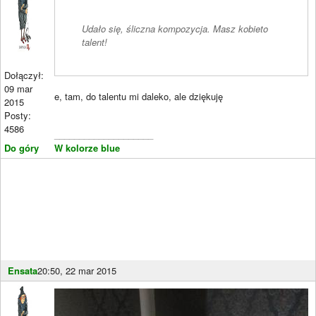
Udało się, śliczna kompozycja. Masz kobieto
talent!
Dołączył:
09 mar
e, tam, do talentu mi daleko, ale dziękuję
2015
Posty:
4586
____________________
Do góry
W kolorze blue
Ensata
20:50, 22 mar 2015