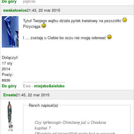
Do góry
pięknie
ewakatowice
21:43, 22 mar 2015
Tytuł Twojego wątku działa pyłek kwiatowy na pszczółki
Przyciąga
I … zostaję u Ciebie bo oczu nie mogę oderwać
Dołączył:
17 sty
2014
Posty:
8936
____________________
Do góry
Ewa -
miejsko&sielsko
Ensata
21:45, 22 mar 2015
Rench napisał(a)
Czy tęHerzogin Christianę już u Choduna
kupiłaś ?
Oficjalnie od jesieni2015 miała być w naszych