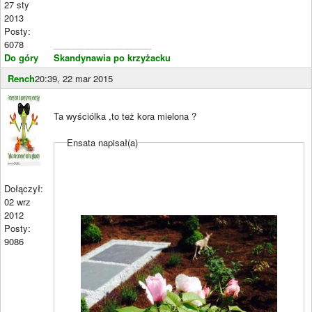
27 sty
2013
Posty:
6078
____________________
Do góry
Skandynawia po krzyżacku
Rench
20:39, 22 mar 2015
Ta wyściólka ,to też kora mielona ?
Ensata napisał(a)
Dołączył:
02 wrz
2012
Posty:
9086