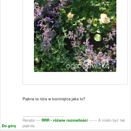
Piękna ta róża w kocimiętce,jaka to?
____________________
Renata`----
RRR - różane rozmaitości
------- A miało być tak
Do góry
pięknie