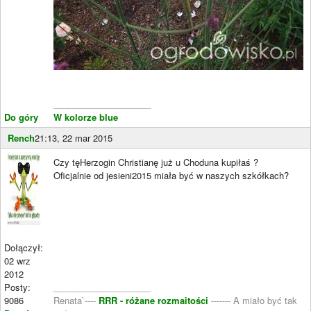
____________________
Do góry
W kolorze blue
Rench
21:13, 22 mar 2015
Czy tęHerzogin Christianę już u Choduna kupiłaś ?
Oficjalnie od jesieni2015 miała być w naszych szkółkach?
Dołączył:
02 wrz
2012
Posty:
____________________
9086
Renata`----
RRR - różane rozmaitości
------- A miało być tak