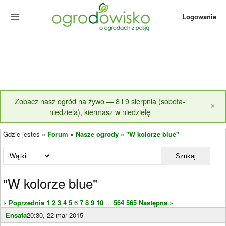
Logowanie
Zobacz nasz ogród na żywo — 8 i 9 sierpnia (sobota-
×
niedziela), kiermasz w niedzielę
Gdzie jesteś »
Forum
»
Nasze ogrody
»
"W kolorze blue"
Szukaj
"W kolorze blue"
« Poprzednia
1
2
3
4
5
6
7
8
9
10
...
564
565
Następna »
Ensata
20:30, 22 mar 2015