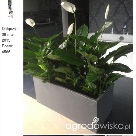
Dołączył:
09 mar
2015
Posty:
4586