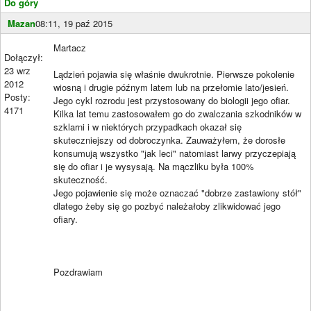
Do góry
Mazan
08:11, 19 paź 2015
Martacz
Dołączył:
23 wrz
Lądzień pojawia się właśnie dwukrotnie. Pierwsze pokolenie
2012
wiosną i drugie późnym latem lub na przełomie lato/jesień.
Posty:
Jego cykl rozrodu jest przystosowany do biologii jego ofiar.
4171
Kilka lat temu zastosowałem go do zwalczania szkodników w
szklarni i w niektórych przypadkach okazał się
skuteczniejszy od dobroczynka. Zauważyłem, że dorosłe
konsumują wszystko "jak leci" natomiast larwy przyczepiają
się do ofiar i je wysysają. Na mączliku była 100%
skuteczność.
Jego pojawienie się może oznaczać "dobrze zastawiony stół"
dlatego żeby się go pozbyć należałoby zlikwidować jego
ofiary.
Pozdrawiam
____________________