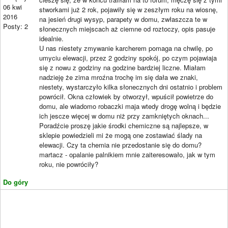
06 kwi
stworkami już 2 rok, pojawiły się w zeszłym roku na wiosnę,
2016
na jesień drugi wysyp, parapety w domu, zwłaszcza te w
Posty: 2
słonecznych miejscach aż ciemne od roztoczy, opis pasuje
idealnie.
U nas niestety zmywanie karcherem pomaga na chwilę, po
umyciu elewacji, przez 2 godziny spokój, po czym pojawiaja
się z nowu z godziny na godzine bardziej liczne. Miałam
nadzieję że zima mroźna trochę im się dała we znaki,
niestety, wystarczyło kilka słonecznych dni ostatnio i problem
powrócił. Okna człowiek by otworzył, wpuścił powietrze do
domu, ale wiadomo robaczki maja wtedy drogę wolną i będzie
ich jescze więcej w domu niż przy zamkniętych oknach...
Poradźcie proszę jakie środki chemiczne są najlepsze, w
sklepie powiedzieli mi że mogą one zostawiać ślady na
elewacji. Czy ta chemia nie przedostanie się do domu?
martacz - opalanie palnikiem mnie zaiteresowało, jak w tym
roku, nie powróciły?
Do góry