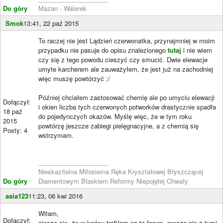
Do góry
Mazan - Walerek
Smok
13:41, 22 paź 2015
To raczej nie jest Lądzień czerwonatka, przynajmniej w moim
przypadku nie pasuje do opisu znalezionego
tutaj
i nie wiem
czy się z tego powodu cieszyć czy smucić. Dwie elewacje
umyte karcherem ale zauważyłem, że jest już na zachodniej
więc muszę powtórzyć :/
Później chciałem zastosować chemię ale po umyciu elewacji
Dołączył:
i okien liczba tych czerwonych potworków drastycznie spadła
18 paź
do pojedynczych okazów. Myślę więc, że w tym roku
2015
powtórzę jeszcze zabiegi pielęgnacyjne, a z chemią się
Posty: 4
wstrzymam.
____________________
Nieskazitelna Miłosierna Ręka Kryształowej Błyszczącej
Do góry
Diamentowym Blaskiem Reformy Niepojętej Chwały
asia123
11:23, 06 kwi 2016
Witam,
Dołączył:
cieszę się, że w końcu trafiłam na to forum, męczę się z tymi