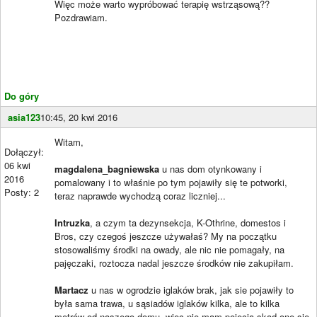
Więc może warto wypróbować terapię wstrząsową??
Pozdrawiam.
Do góry
asia123
10:45, 20 kwi 2016
Witam,
Dołączył:
06 kwi
magdalena_bagniewska
u nas dom otynkowany i
2016
pomalowany i to właśnie po tym pojawiły się te potworki,
Posty: 2
teraz naprawde wychodzą coraz liczniej...
Intruzka
, a czym ta dezynsekcja, K-Othrine, domestos i
Bros, czy czegoś jeszcze używałaś? My na początku
stosowaliśmy środki na owady, ale nic nie pomagały, na
pajęczaki, roztocza nadal jeszcze środków nie zakupiłam.
Martacz
u nas w ogrodzie iglaków brak, jak sie pojawiły to
była sama trawa, u sąsiadów iglaków kilka, ale to kilka
metrów od naszego domu, więc nie mam pojęcia skąd one się