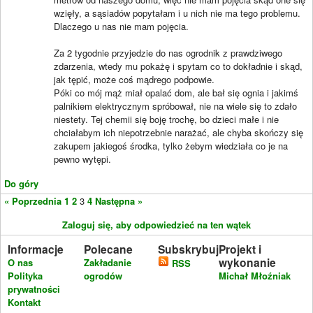
wzięły, a sąsiadów popytałam i u nich nie ma tego problemu.
Dlaczego u nas nie mam pojęcia.
Za 2 tygodnie przyjedzie do nas ogrodnik z prawdziwego
zdarzenia, wtedy mu pokażę i spytam co to dokładnie i skąd,
jak tępić, może coś mądrego podpowie.
Póki co mój mąż miał opalać dom, ale bał się ognia i jakimś
palnikiem elektrycznym spróbował, nie na wiele się to zdało
niestety. Tej chemii się boję trochę, bo dzieci małe i nie
chciałabym ich niepotrzebnie narażać, ale chyba skończy się
zakupem jakiegoś środka, tylko żebym wiedziała co je na
pewno wytępi.
Do góry
« Poprzednia
1
2
3
4
Następna »
Zaloguj się, aby odpowiedzieć na ten wątek
Informacje
Polecane
Subskrybuj
Projekt i
wykonanie
O nas
Zakładanie
RSS
Polityka
ogrodów
Michał Młoźniak
prywatności
Kontakt