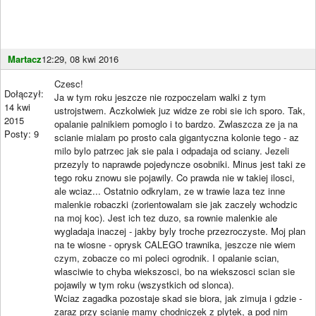
Martacz
12:29, 08 kwi 2016
Czesc!
Dołączył:
Ja w tym roku jeszcze nie rozpoczelam walki z tym
14 kwi
ustrojstwem. Aczkolwiek juz widze ze robi sie ich sporo. Tak,
2015
opalanie palnikiem pomoglo i to bardzo. Zwlaszcza ze ja na
Posty: 9
scianie mialam po prosto cala gigantyczna kolonie tego - az
milo bylo patrzec jak sie pala i odpadaja od sciany. Jezeli
przezyly to naprawde pojedyncze osobniki. Minus jest taki ze
tego roku znowu sie pojawily. Co prawda nie w takiej ilosci,
ale wciaz... Ostatnio odkrylam, ze w trawie laza tez inne
malenkie robaczki (zorientowalam sie jak zaczely wchodzic
na moj koc). Jest ich tez duzo, sa rownie malenkie ale
wygladaja inaczej - jakby byly troche przezroczyste. Moj plan
na te wiosne - oprysk CALEGO trawnika, jeszcze nie wiem
czym, zobacze co mi poleci ogrodnik. I opalanie scian,
wlasciwie to chyba wiekszosci, bo na wiekszosci scian sie
pojawily w tym roku (wszystkich od slonca).
Wciaz zagadka pozostaje skad sie biora, jak zimuja i gdzie -
zaraz przy scianie mamy chodniczek z plytek, a pod nim