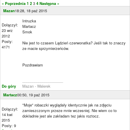
« Poprzednia
1
2
3
4
Następna »
Mazan
18:28, 18 paź 2015
Intruzka
Dołączył:
Martacz
23 wrz
Smok
2012
Posty:
Nie jest to czasem Lądzień czerwonatka? Jeśli tak to znaczy
4171
ze macie sprzymierzeńców.
Pozdrawiam
____________________
Do góry
Mazan - Walerek
Martacz
00:50, 19 paź 2015
"Moje" robaczki wyglądały identycznie jak na zdjęciu
Dołączył:
zamieszczonym przeze mnie wczesniej. Nie wiem co to
14 kwi
dokładnie jest ale zakładam tez jakis roztocz.
2015
Posty: 9