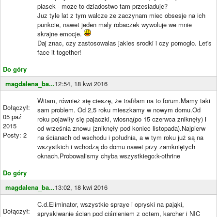
piasek - moze to dziadostwo tam przesiaduje?
Juz tyle lat z tym walcze ze zaczynam miec obsesje na ich
punkcie, nawet jeden maly robaczek wywoluje we mnie
skrajne emocje.
Daj znac, czy zastosowalas jakies srodki i czy pomoglo. Let's
face it together!
Do góry
magdalena_ba...
12:54, 18 kwi 2016
Witam, również się cieszę, że trafiłam na to forum.Mamy taki
Dołączył:
sam problem. Od 2,5 roku mieszkamy w nowym domu.Od
05 paź
roku pojawiły się pajaczki, wiosną(po 15 czerwca zniknęły) i
2015
od września znowu (zniknęły pod koniec listopada).Najpierw
Posty: 2
na ścianach od wschodu i południa, a w tym roku już są na
wszystkich i wchodzą do domu nawet przy zamkniętych
oknach.Probowalismy chyba wszystkiego:k-othrine
Do góry
magdalena_ba...
13:02, 18 kwi 2016
C.d.Eliminator, wszystkie spraye i opryski na pająki,
Dołączył:
spryskiwanie ścian pod ciśnieniem z octem, karcher i NIC