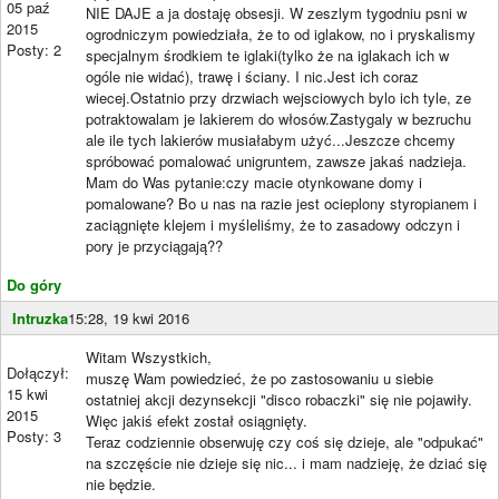
05 paź
NIE DAJE a ja dostaję obsesji. W zeszlym tygodniu psni w
2015
ogrodniczym powiedziała, że to od iglakow, no i pryskalismy
Posty: 2
specjalnym środkiem te iglaki(tylko że na iglakach ich w
ogóle nie widać), trawę i ściany. I nic.Jest ich coraz
wiecej.Ostatnio przy drzwiach wejsciowych bylo ich tyle, ze
potraktowalam je lakierem do włosów.Zastygaly w bezruchu
ale ile tych lakierów musiałabym użyć...Jeszcze chcemy
spróbować pomalować unigruntem, zawsze jakaś nadzieja.
Mam do Was pytanie:czy macie otynkowane domy i
pomalowane? Bo u nas na razie jest ocieplony styropianem i
zaciągnięte klejem i myśleliśmy, że to zasadowy odczyn i
pory je przyciągają??
Do góry
Intruzka
15:28, 19 kwi 2016
Witam Wszystkich,
Dołączył:
muszę Wam powiedzieć, że po zastosowaniu u siebie
15 kwi
ostatniej akcji dezynsekcji "disco robaczki" się nie pojawiły.
2015
Więc jakiś efekt został osiągnięty.
Posty: 3
Teraz codziennie obserwuję czy coś się dzieje, ale "odpukać"
na szczęście nie dzieje się nic... i mam nadzieję, że dziać się
nie będzie.