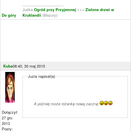
____________________
Juśka
Ogród przy Przyjemnej
+++
Zielone drzwi w
Do góry
Kruklandii
(Mazury)
Kuba
08:40, 30 maj 2015
Juzia napisał(a)
A później może różankę nową zacznę
Dołączył:
27 gru
2013
Posty: