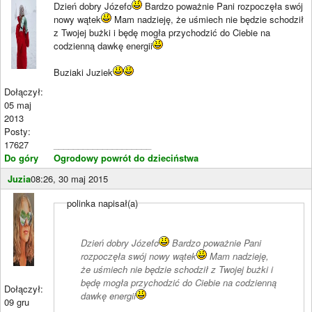
Dzień dobry Józefo
Bardzo poważnie Pani rozpoczęła swój
nowy wątek
Mam nadzieję, że uśmiech nie będzie schodził
z Twojej bużki i będę mogła przychodzić do Ciebie na
codzienną dawkę energii
Buziaki Juziek
Dołączył:
05 maj
2013
Posty:
17627
____________________
Do góry
Ogrodowy powrót do dzieciństwa
Juzia
08:26, 30 maj 2015
polinka napisał(a)
Dzień dobry Józefo
Bardzo poważnie Pani
rozpoczęła swój nowy wątek
Mam nadzieję,
że uśmiech nie będzie schodził z Twojej bużki i
będę mogła przychodzić do Ciebie na codzienną
Dołączył:
dawkę energii
09 gru