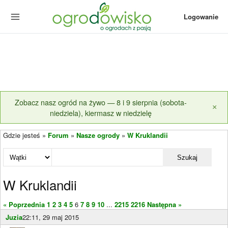
Logowanie
Zobacz nasz ogród na żywo — 8 i 9 sierpnia (sobota-
×
niedziela), kiermasz w niedzielę
Gdzie jesteś »
Forum
»
Nasze ogrody
»
W Kruklandii
Szukaj
W Kruklandii
« Poprzednia
1
2
3
4
5
6
7
8
9
10
...
2215
2216
Następna »
Juzia
22:11, 29 maj 2015