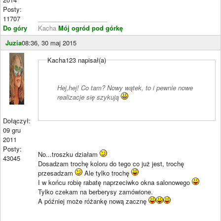
Posty:
11707
____________________
Do góry
Kacha
Mój ogród pod górkę
Juzia
08:36, 30 maj 2015
Kacha123 napisał(a)
Hej,hej! Co tam? Nowy wątek, to i pewnie nowe
realizacje się szykują
Dołączył:
09 gru
2011
Posty:
No...troszku działam
43045
Dosadzam trochę koloru do tego co już jest, trochę
przesadzam
Ale tylko trochę
I w końcu robię rabatę naprzeciwko okna salonowego
Tylko czekam na berberysy zamówione.
A później może różankę nową zacznę