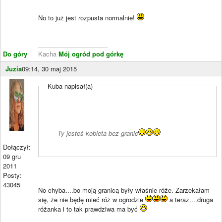
No to już jest rozpusta normalnie!
____________________
Do góry
Kacha
Mój ogród pod górkę
Juzia
09:14, 30 maj 2015
Kuba napisał(a)
Ty jesteś kobieta bez granic
Dołączył:
09 gru
2011
Posty:
43045
No chyba....bo moją granicą były właśnie róże. Zarzekałam
się, że nie będę mieć róż w ogrodzie
a teraz....druga
różanka i to tak prawdziwa ma być