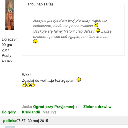
anbu napisał(a)
Justyno przejrzałam twój pierwszy wątek tak
cichaczem, śladu nie pozostawiając
Szykuje się fajnej historii ciąg dalszy
Zajrzę
czasem i pewno coś zgapię, bo ślicznie masz
Dołączył:
09 gru
2011
Posty:
43045
Witaj!
Zgapiaj do woli....ja też zgapiam
____________________
Juśka
Ogród przy Przyjemnej
+++
Zielone drzwi w
Do góry
Kruklandii
(Mazury)
polinka
07:57, 30 maj 2015