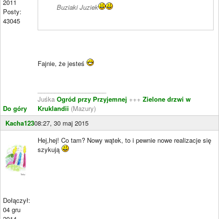
2011
Buziaki Juziek
Posty:
43045
Fajnie, że jesteś
____________________
Juśka
Ogród przy Przyjemnej
+++
Zielone drzwi w
Do góry
Kruklandii
(Mazury)
Kacha123
08:27, 30 maj 2015
Hej,hej! Co tam? Nowy wątek, to i pewnie nowe realizacje się
szykują
Dołączył:
04 gru
2014