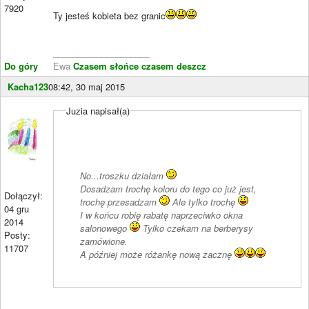
7920
Ty jesteś kobieta bez granic
____________________
Do góry
Ewa
Czasem słońce czasem deszcz
Kacha123
08:42, 30 maj 2015
Juzia napisał(a)
No...troszku działam
Dosadzam trochę koloru do tego co już jest,
Dołączył:
trochę przesadzam
Ale tylko trochę
04 gru
I w końcu robię rabatę naprzeciwko okna
2014
salonowego
Tylko czekam na berberysy
Posty:
zamówione.
11707
A później może różankę nową zacznę