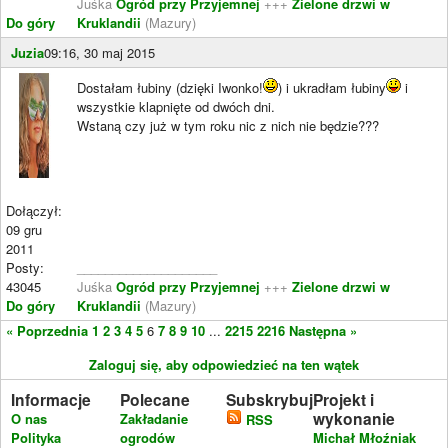
Juśka
Ogród przy Przyjemnej
+++
Zielone drzwi w
Do góry
Kruklandii
(Mazury)
Juzia
09:16, 30 maj 2015
Dostałam łubiny (dzięki Iwonko!
) i ukradłam łubiny
i
wszystkie klapnięte od dwóch dni.
Wstaną czy już w tym roku nic z nich nie będzie???
Dołączył:
09 gru
2011
Posty:
____________________
43045
Juśka
Ogród przy Przyjemnej
+++
Zielone drzwi w
Do góry
Kruklandii
(Mazury)
« Poprzednia
1
2
3
4
5
6
7
8
9
10
...
2215
2216
Następna »
Zaloguj się, aby odpowiedzieć na ten wątek
Informacje
Polecane
Subskrybuj
Projekt i
wykonanie
O nas
Zakładanie
RSS
Polityka
ogrodów
Michał Młoźniak