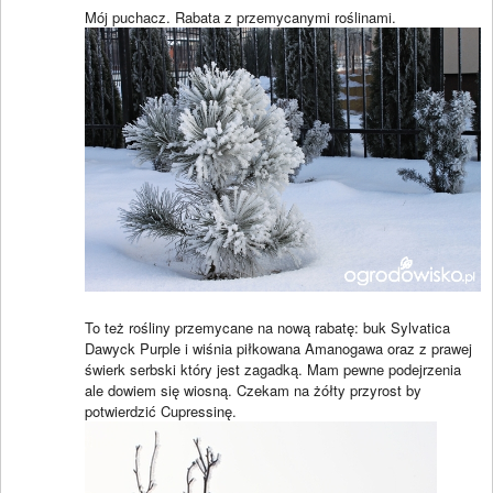
Mój puchacz. Rabata z przemycanymi roślinami.
To też rośliny przemycane na nową rabatę: buk Sylvatica
Dawyck Purple i wiśnia piłkowana Amanogawa oraz z prawej
świerk serbski który jest zagadką. Mam pewne podejrzenia
ale dowiem się wiosną. Czekam na żółty przyrost by
potwierdzić Cupressinę.