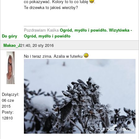
co pokazywać. Kolory to to co lubię
.
Te drzewka to jakieś wierzby?
____________________
Pozdrawiam Kaśka
Ogród, mydło i powidło.
Wizytówka -
Do góry
Ogród, mydło i powidło
Makao_J
21:40, 20 sty 2016
No i teraz zima. Azalia w futerku
Dołączył:
06 cze
2015
Posty:
12810