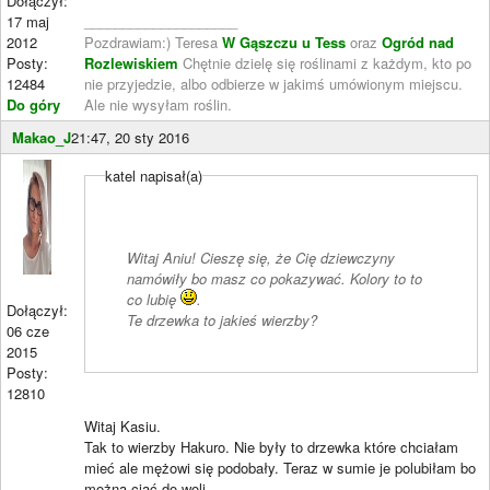
Dołączył:
17 maj
____________________
2012
Pozdrawiam:) Teresa
W Gąszczu u Tess
oraz
Ogród nad
Posty:
Rozlewiskiem
Chętnie dzielę się roślinami z każdym, kto po
12484
nie przyjedzie, albo odbierze w jakimś umówionym miejscu.
Do góry
Ale nie wysyłam roślin.
Makao_J
21:47, 20 sty 2016
katel napisał(a)
Witaj Aniu! Cieszę się, że Cię dziewczyny
namówiły bo masz co pokazywać. Kolory to to
co lubię
.
Dołączył:
Te drzewka to jakieś wierzby?
06 cze
2015
Posty:
12810
Witaj Kasiu.
Tak to wierzby Hakuro. Nie były to drzewka które chciałam
mieć ale mężowi się podobały. Teraz w sumie je polubiłam bo
można ciąć do woli.