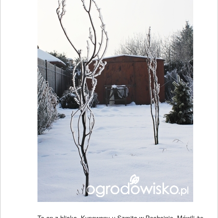
To on z bliska. Kupowany u Szmita w Pęchcinie. Mówili że