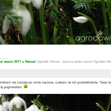
____
si
sezon 2017 u Hanusi
Ogródek Hanusi - jeszcze jeden sezon Ogródek Han
annikami nie została po zimie ruszona, czekam na ich przekwitnienie. Teraz 
ochę pogmerałam.