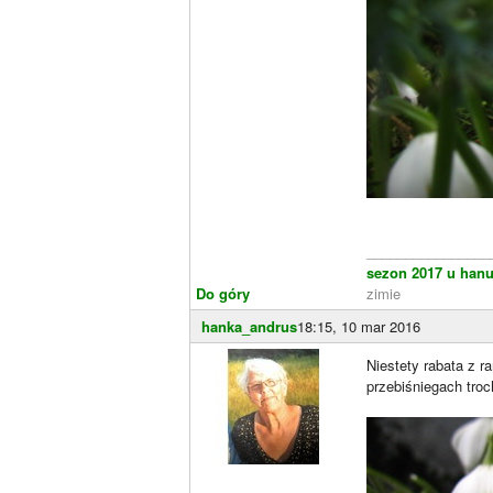
________________
sezon 2017 u hanu
Do góry
zimie
hanka_andrus
18:15, 10 mar 2016
Niestety rabata z r
przebiśniegach tr