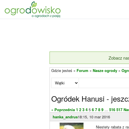
Zobacz nas
Gdzie jesteś »
Forum
»
Nasze ogrody
»
Ogr
Ogródek Hanusi - jeszc
« Poprzednia
1
2
3
4
5
6
7
8
9
...
516
517
Na
hanka_andrus
18:15, 10 mar 2016
Niestety rabata z r