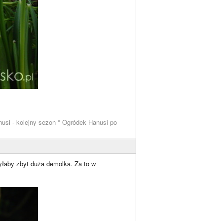
usi - kolejny sezon * Ogródek Hanusi po
byłaby zbyt duża demolka. Za to w