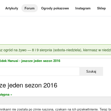
Artykuły
Forum
Ogrody pokazowe
Instagram
Sklep
z ogród na żywo — 8 i 9 sierpnia (sobota-niedziela), kiermasz w niedzi
ódek Hanusi - jeszcze jeden sezon 2016
Szukaj
ze jeden sezon 2016
stępna »
annikami nie została po zimie ruszona, czekam na ich przekwitnienie. Teraz 