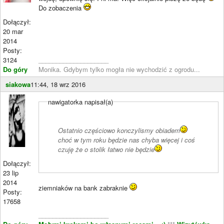
Do zobaczenia
Dołączył:
20 mar
2014
Posty:
3124
____________________
Do góry
Monika. Gdybym tylko mogła nie wychodzić z ogrodu...
siakowa
11:44, 18 wrz 2016
nawigatorka napisał(a)
Ostatnio częściowo konczylismy obiadem
choć w tym roku będzie nas chyba więcej i coś
czuję że o stolik łatwo nie będzie
Dołączył:
23 lip
2014
ziemniaków na bank zabraknie
Posty:
17658
____________________