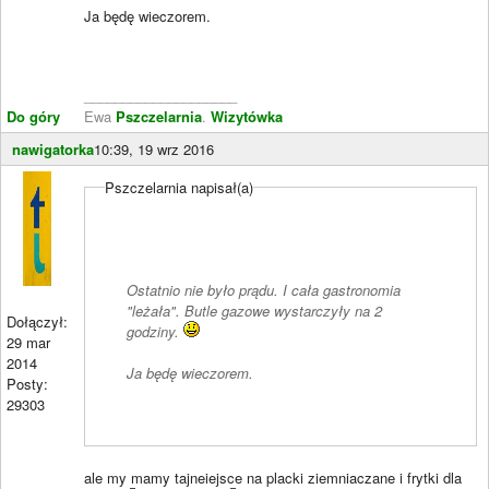
Ja będę wieczorem.
____________________
Do góry
Ewa
Pszczelarnia
.
Wizytówka
nawigatorka
10:39, 19 wrz 2016
Pszczelarnia napisał(a)
Ostatnio nie było prądu. I cała gastronomia
"leżała". Butle gazowe wystarczyły na 2
Dołączył:
godziny.
29 mar
2014
Ja będę wieczorem.
Posty:
29303
ale my mamy tajneiejsce na placki ziemniaczane i frytki dla