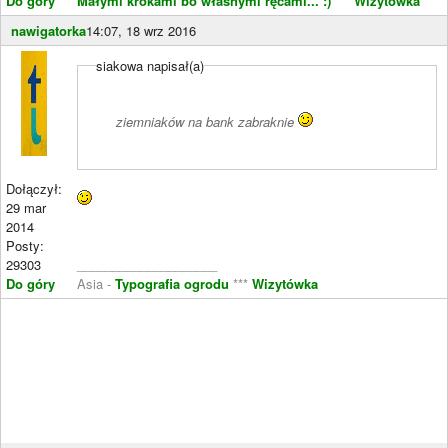
Do góry
Małymi krokami bo własnymi ręcami... :)
***
Wizytówka
nawigatorka
14:07, 18 wrz 2016
siakowa napisał(a)
ziemniaków na bank zabraknie
Dołączył:
29 mar
2014
Posty:
29303
____________________
Do góry
Asia -
Typografia ogrodu
***
Wizytówka