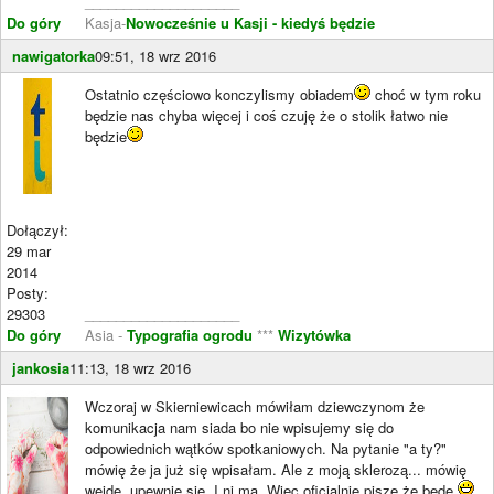
____________________
Do góry
Kasja-
Nowocześnie u Kasji - kiedyś będzie
nawigatorka
09:51, 18 wrz 2016
Ostatnio częściowo konczylismy obiadem
choć w tym roku
będzie nas chyba więcej i coś czuję że o stolik łatwo nie
będzie
Dołączył:
29 mar
2014
Posty:
29303
____________________
Do góry
Asia -
Typografia ogrodu
***
Wizytówka
jankosia
11:13, 18 wrz 2016
Wczoraj w Skierniewicach mówiłam dziewczynom że
komunikacja nam siada bo nie wpisujemy się do
odpowiednich wątków spotkaniowych. Na pytanie "a ty?"
mówię że ja już się wpisałam. Ale z moją sklerozą... mówię
wejdę, upewnię się. I ni ma. Więc oficjalnie piszę że będę