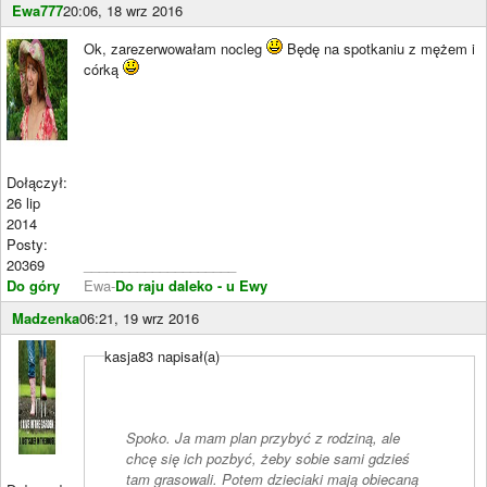
Ewa777
20:06, 18 wrz 2016
Ok, zarezerwowałam nocleg
Będę na spotkaniu z mężem i
córką
Dołączył:
26 lip
2014
Posty:
20369
____________________
Do góry
Ewa-
Do raju daleko - u Ewy
Madzenka
06:21, 19 wrz 2016
kasja83 napisał(a)
Spoko. Ja mam plan przybyć z rodziną, ale
chcę się ich pozbyć, żeby sobie sami gdzieś
tam grasowali. Potem dzieciaki mają obiecaną