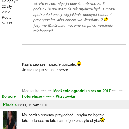
Dołączył:
wizytę w zoo, więc ja pewnie zabawię ze 3
22 sty
godziny (a nie wiem ile tak myślicie być, a może
2012
spotkanie kończy się jakimiś nocnymi harcami
Posty:
przy ognisku, albo drinem we Wrocławiu?
57998
)czy my Madzenko możemy na privie wymienić
telefonami?
Kasia zawsze mozecie poszaleć
Ja sie nie pisze na imprezę ....
____________________
Madżenka ~~~~~
Madżenie ogrodnika sezon 2017
~~~~~
Do góry
Fotorelacje
~~~~~ Wizytówka
Kindzia
08:00, 19 wrz 2016
My bardzo chcemy przyjechać...chyba że będzie
lało...słoneczne lato nam się skończyło chyba