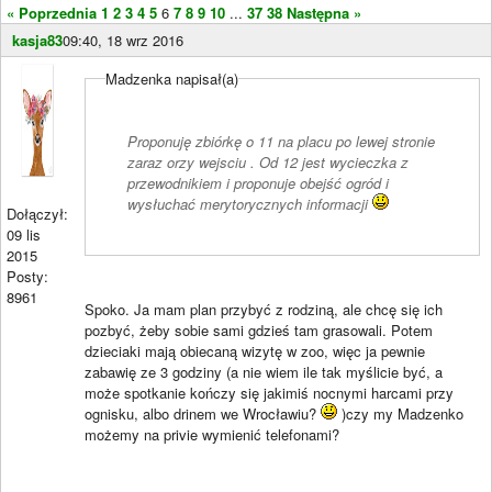
« Poprzednia
1
2
3
4
5
6
7
8
9
10
...
37
38
Następna »
kasja83
09:40, 18 wrz 2016
Madzenka napisał(a)
Proponuję zbiórkę o 11 na placu po lewej stronie
zaraz orzy wejsciu . Od 12 jest wycieczka z
przewodnikiem i proponuje obejść ogród i
wysłuchać merytorycznych informacji
Dołączył:
09 lis
2015
Posty:
8961
Spoko. Ja mam plan przybyć z rodziną, ale chcę się ich
pozbyć, żeby sobie sami gdzieś tam grasowali. Potem
dzieciaki mają obiecaną wizytę w zoo, więc ja pewnie
zabawię ze 3 godziny (a nie wiem ile tak myślicie być, a
może spotkanie kończy się jakimiś nocnymi harcami przy
ognisku, albo drinem we Wrocławiu?
)czy my Madzenko
możemy na privie wymienić telefonami?