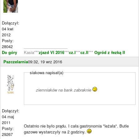
Dołączył:
04 kwi
2012
Posty:
28042
____________________
Do góry
Kasia***
zjazd VI 2016
***
cz.I
***
cz.II
***
Ogród z łezką II
Pszczelarnia
09:32, 19 wrz 2016
siakowa napisał(a)
ziemniaków na bank zabraknie
Dołączył:
04 maj
2011
Ostatnio nie było prądu. I cała gastronomia "leżała". Butle
Posty:
gazowe wystarczyły na 2 godziny.
29267