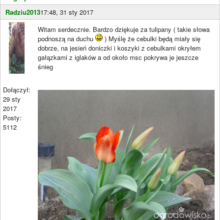
Radziu2013
17:48, 31 sty 2017
Witam serdecznie. Bardzo dziękuje za tulipany ( takie słowa
podnoszą na duchu
) Myślę że cebulki będą miały się
dobrze, na jesień doniczki i koszyki z cebulkami okryłem
gałązkami z iglaków a od około msc pokrywa je jeszcze
śnieg
Dołączył:
29 sty
2017
Posty:
5112