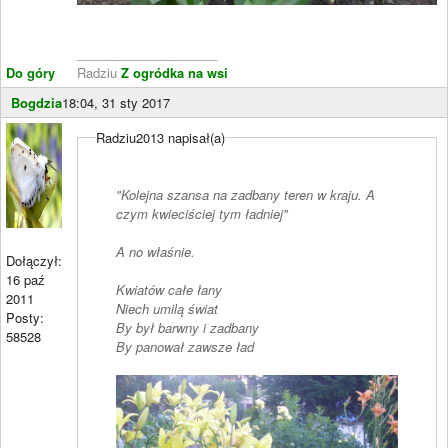
____________________
Do góry
Radziu
Z ogródka na wsi
Bogdzia
18:04, 31 sty 2017
Radziu2013 napisał(a)
"Kolejna szansa na zadbany teren w kraju. A
czym kwieciściej tym ładniej"
A no właśnie.
Dołączył:
16 paź
Kwiatów całe łany
2011
Niech umilą świat
Posty:
By był barwny i zadbany
58528
By panował zawsze ład