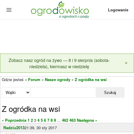
Logowanie
Zobacz nasz ogród na żywo — 8 i 9 sierpnia (sobota-
×
niedziela), kiermasz w niedzielę
Gdzie jesteś »
Forum
»
Nasze ogrody
»
Z ogródka na wsi
Szukaj
Z ogródka na wsi
« Poprzednia
1
2
3
4
5
6
7
8
9
...
462
463
Następna »
Radziu2013
21:39, 30 sty 2017