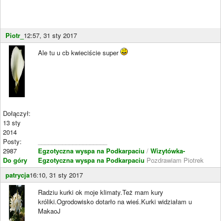
Piotr_
12:57, 31 sty 2017
Ale tu u cb kwieciście super
Dołączył:
13 sty
2014
Posty:
____________________
2987
Egzotyczna wyspa na Podkarpaciu
/
Wizytówka-
Do góry
Egzotyczna wyspa na Podkarpaciu
Pozdrawiam Piotrek
patrycja
16:10, 31 sty 2017
Radziu kurki ok moje klimaty.Też mam kury
króliki.Ogrodowisko dotarło na wieś.Kurki widziałam u
MakaoJ