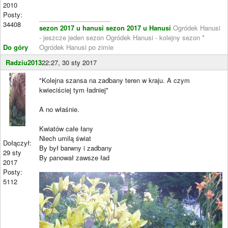
2010
Posty:
____________________
34408
sezon 2017 u hanusi
sezon 2017 u Hanusi
Ogródek Hanusi
- jeszcze jeden sezon Ogródek Hanusi - kolejny sezon *
Do góry
Ogródek Hanusi po zimie
Radziu2013
22:27, 30 sty 2017
"Kolejna szansa na zadbany teren w kraju. A czym
kwieciściej tym ładniej"
A no właśnie.
Kwiatów całe łany
Niech umilą świat
Dołączył:
By był barwny i zadbany
29 sty
By panował zawsze ład
2017
Posty:
5112