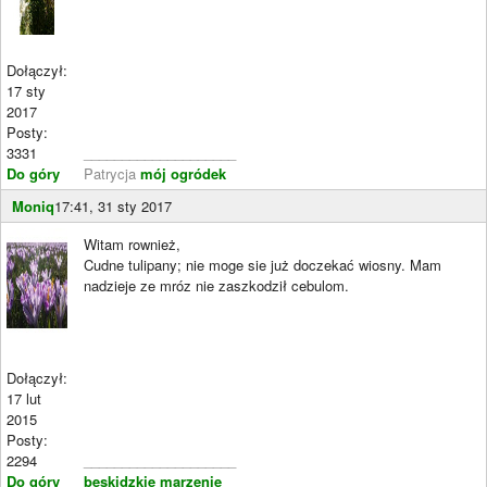
Dołączył:
17 sty
2017
Posty:
3331
____________________
Do góry
Patrycja
mój ogródek
Moniq
17:41, 31 sty 2017
Witam rownież,
Cudne tulipany; nie moge sie już doczekać wiosny. Mam
nadzieje ze mróz nie zaszkodził cebulom.
Dołączył:
17 lut
2015
Posty:
2294
____________________
Do góry
beskidzkie marzenie