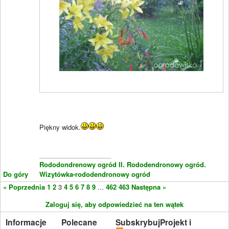
Piękny widok.
____________________
Rododondrenowy ogród II.
Rododendronowy ogród.
Do góry
Wizytówka-rododendronowy ogród
« Poprzednia
1
2
3
4
5
6
7
8
9
...
462
463
Następna »
Zaloguj się, aby odpowiedzieć na ten wątek
Informacje
Polecane
Subskrybuj
Projekt i