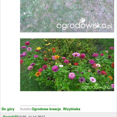
____________________
Do góry
Aurelia
Ogrodowe kreacje
,
Wizytówka
Gosiek33
12:30, 11 lut 2017