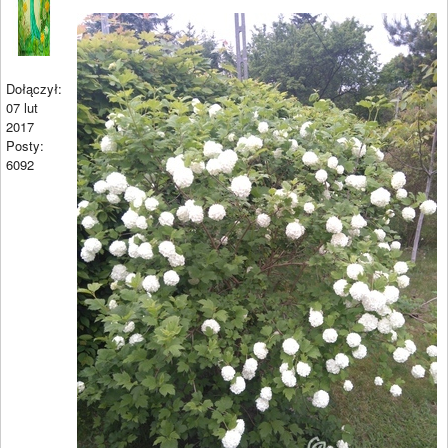
Dołączył:
07 lut
2017
Posty:
6092