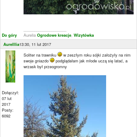
____________________
Do góry
Aurelia
Ogrodowe kreacje
,
Wizytówka
Aurelllia
13:30, 11 lut 2017
Soliter na trawniku
w zeszłym roku sójki założyły na nim
swoje gniazdo
podglądałam jak młode uczą się latać, a
wrzask był przeogromny
Dołączył:
07 lut
2017
Posty:
6092