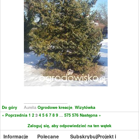
____________________
Do góry
Aurelia
Ogrodowe kreacje
,
Wizytówka
« Poprzednia
1
2
3
4
5
6
7
8
9
...
575
576
Następna »
Zaloguj się, aby odpowiedzieć na ten wątek
Informacje
Polecane
Subskrybuj
Projekt i