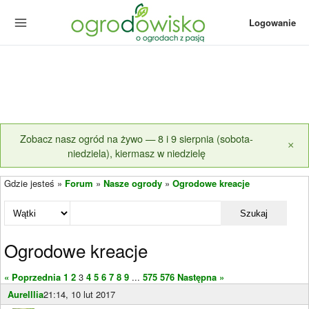
Logowanie
Zobacz nasz ogród na żywo — 8 i 9 sierpnia (sobota-
×
niedziela), kiermasz w niedzielę
Gdzie jesteś »
Forum
»
Nasze ogrody
»
Ogrodowe kreacje
Szukaj
Ogrodowe kreacje
« Poprzednia
1
2
3
4
5
6
7
8
9
...
575
576
Następna »
Aurelllia
21:14, 10 lut 2017