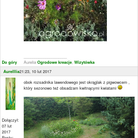
____________________
Do góry
Aurelia
Ogrodowe kreacje
,
Wizytówka
Aurelllia
21:23, 10 lut 2017
obok rozsadnika lawendowego jest okrąglak z pigwowcem ,
który sezonowo też obsadzam kwitnącymi kwiatami
Dołączył:
07 lut
2017
Posty: