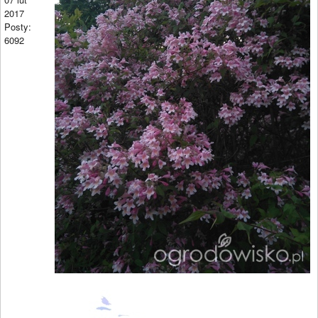
2017
Posty:
6092