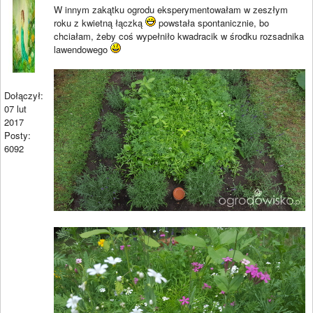
W innym zakątku ogrodu eksperymentowałam w zeszłym
roku z kwietną łączką
powstała spontanicznie, bo
chciałam, żeby coś wypełniło kwadracik w środku rozsadnika
lawendowego
Dołączył:
07 lut
2017
Posty:
6092