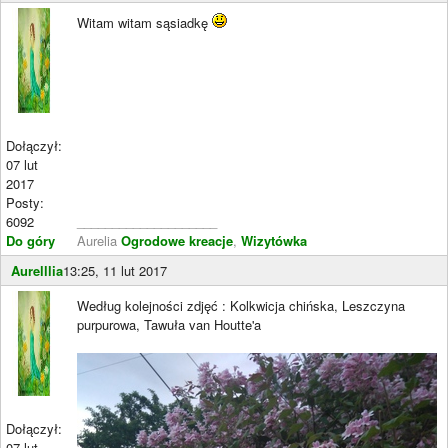
Witam witam sąsiadkę
Dołączył:
07 lut
2017
Posty:
6092
____________________
Do góry
Aurelia
Ogrodowe kreacje
,
Wizytówka
Aurelllia
13:25, 11 lut 2017
Według kolejności zdjęć : Kolkwicja chińska, Leszczyna
purpurowa, Tawuła van Houtte'a
Dołączył:
07 lut