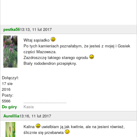
pestka56
13:13, 11 lut 2017
Witaj sąsiadko
Po tych kamieniach poznałabym, że jesteś z mojej i Gosiek
części Mazowsza.
Zazdroszczę takiego starego ogrodu
Biały rododendron przepiękny.
Dołączył:
17 sie
2016
Posty:
5566
____________________
Do góry
Kasia
Aurelllia
13:16, 11 lut 2017
Kalina
uwielbiam ją jak kwitnie, ale na jesieni również,
ślicznie się przebarwia