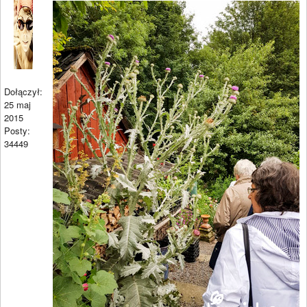
Dołączył:
25 maj
2015
Posty:
34449