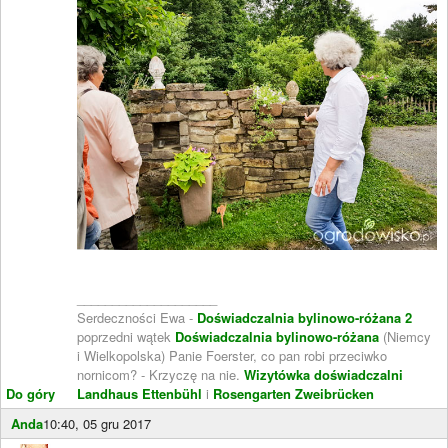
____________________
Serdeczności Ewa -
Doświadczalnia bylinowo-różana 2
poprzedni wątek
Doświadczalnia bylinowo-różana
(Niemcy
i Wielkopolska) Panie Foerster, co pan robi przeciwko
nornicom? - Krzyczę na nie.
Wizytówka doświadczalni
Do góry
Landhaus Ettenbühl
i
Rosengarten Zweibrücken
Anda
10:40, 05 gru 2017