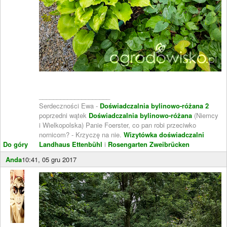
____________________
Serdeczności Ewa -
Doświadczalnia bylinowo-różana 2
poprzedni wątek
Doświadczalnia bylinowo-różana
(Niemcy
i Wielkopolska) Panie Foerster, co pan robi przeciwko
nornicom? - Krzyczę na nie.
Wizytówka doświadczalni
Do góry
Landhaus Ettenbühl
i
Rosengarten Zweibrücken
Anda
10:41, 05 gru 2017