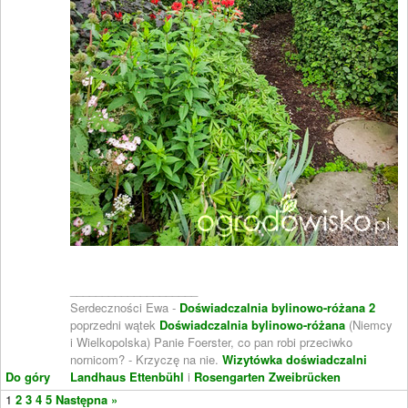
____________________
Serdeczności Ewa -
Doświadczalnia bylinowo-różana 2
poprzedni wątek
Doświadczalnia bylinowo-różana
(Niemcy
i Wielkopolska) Panie Foerster, co pan robi przeciwko
nornicom? - Krzyczę na nie.
Wizytówka doświadczalni
Do góry
Landhaus Ettenbühl
i
Rosengarten Zweibrücken
1
2
3
4
5
Następna »