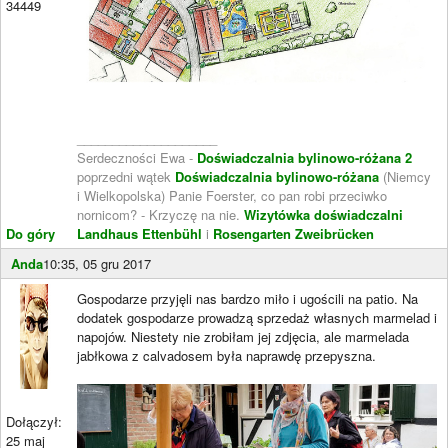
34449
____________________
Serdeczności Ewa -
Doświadczalnia bylinowo-różana 2
poprzedni wątek
Doświadczalnia bylinowo-różana
(Niemcy
i Wielkopolska) Panie Foerster, co pan robi przeciwko
nornicom? - Krzyczę na nie.
Wizytówka doświadczalni
Do góry
Landhaus Ettenbühl
i
Rosengarten Zweibrücken
Anda
10:35, 05 gru 2017
Gospodarze przyjęli nas bardzo miło i ugościli na patio. Na
dodatek gospodarze prowadzą sprzedaż własnych marmelad i
napojów. Niestety nie zrobiłam jej zdjęcia, ale marmelada
jabłkowa z calvadosem była naprawdę przepyszna.
Dołączył:
25 maj