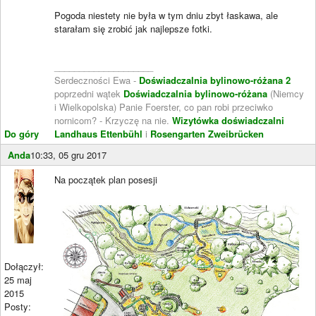
Pogoda niestety nie była w tym dniu zbyt łaskawa, ale
starałam się zrobić jak najlepsze fotki.
____________________
Serdeczności Ewa -
Doświadczalnia bylinowo-różana 2
poprzedni wątek
Doświadczalnia bylinowo-różana
(Niemcy
i Wielkopolska) Panie Foerster, co pan robi przeciwko
nornicom? - Krzyczę na nie.
Wizytówka doświadczalni
Do góry
Landhaus Ettenbühl
i
Rosengarten Zweibrücken
Anda
10:33, 05 gru 2017
Na początek plan posesji
Dołączył:
25 maj
2015
Posty: