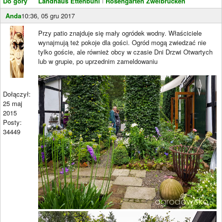
Do góry
Landhaus Ettenbühl
i
Rosengarten Zweibrücken
Anda
10:36, 05 gru 2017
Przy patio znajduje się mały ogródek wodny. Właściciele
wynajmują też pokoje dla gości. Ogród mogą zwiedzać nie
tylko goście, ale również obcy w czasie Dni Drzwi Otwartych
lub w grupie, po uprzednim zameldowaniu
Dołączył:
25 maj
2015
Posty:
34449