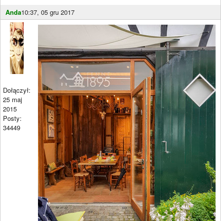
Anda
10:37, 05 gru 2017
Dołączył:
25 maj
2015
Posty:
34449