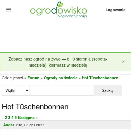
Logowanie
Zobacz nasz ogród na żywo — 8 i 9 sierpnia (sobota-
×
niedziela), kiermasz w niedzielę
Gdzie jesteś »
Forum
»
Ogrody na świecie
»
Hof Tüschenbonnen
Szukaj
Hof Tüschenbonnen
1
2
3
4
5
Następna »
Anda
10:32, 05 gru 2017