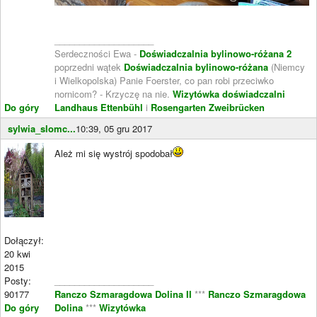
____________________
Serdeczności Ewa -
Doświadczalnia bylinowo-różana 2
poprzedni wątek
Doświadczalnia bylinowo-różana
(Niemcy
i Wielkopolska) Panie Foerster, co pan robi przeciwko
nornicom? - Krzyczę na nie.
Wizytówka doświadczalni
Do góry
Landhaus Ettenbühl
i
Rosengarten Zweibrücken
sylwia_slomc...
10:39, 05 gru 2017
Ależ mi się wystrój spodobał
Dołączył:
20 kwi
2015
Posty:
____________________
90177
Ranczo Szmaragdowa Dolina II
***
Ranczo Szmaragdowa
Do góry
Dolina
***
Wizytówka