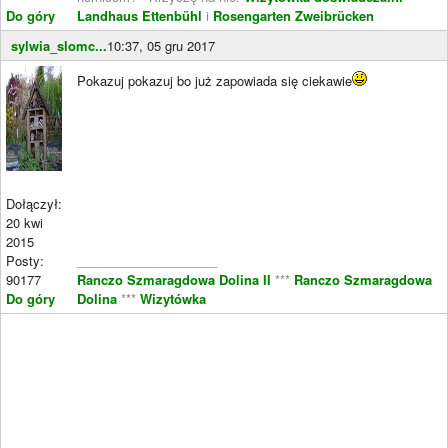
Do góry
Landhaus Ettenbühl
i
Rosengarten Zweibrücken
sylwia_slomc...
10:37, 05 gru 2017
Pokazuj pokazuj bo już zapowiada się ciekawie
Dołączył:
20 kwi
2015
Posty:
____________________
90177
Ranczo Szmaragdowa Dolina II
***
Ranczo Szmaragdowa
Do góry
Dolina
***
Wizytówka