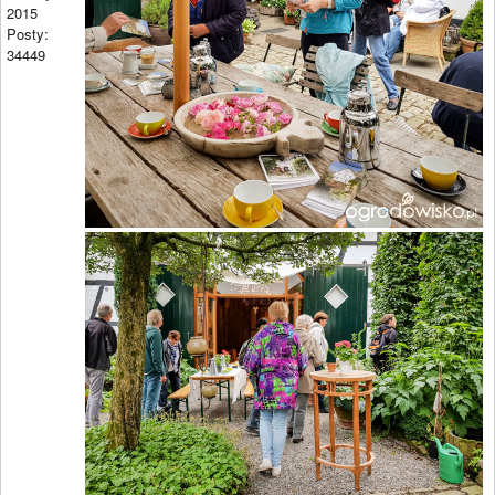
2015
Posty:
34449