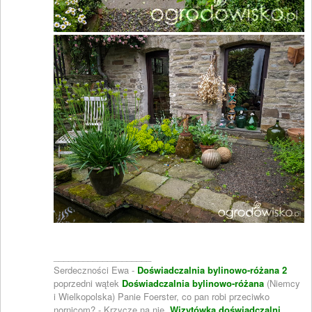
____________________
Serdeczności Ewa -
Doświadczalnia bylinowo-różana 2
poprzedni wątek
Doświadczalnia bylinowo-różana
(Niemcy
i Wielkopolska) Panie Foerster, co pan robi przeciwko
nornicom? - Krzyczę na nie.
Wizytówka doświadczalni