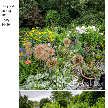
Dołączył:
25 maj
2015
Posty:
34449