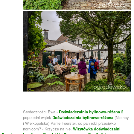
____________________
Serdeczności Ewa -
Doświadczalnia bylinowo-różana 2
poprzedni wątek
Doświadczalnia bylinowo-różana
(Niemcy
i Wielkopolska) Panie Foerster, co pan robi przeciwko
nornicom? - Krzyczę na nie.
Wizytówka doświadczalni