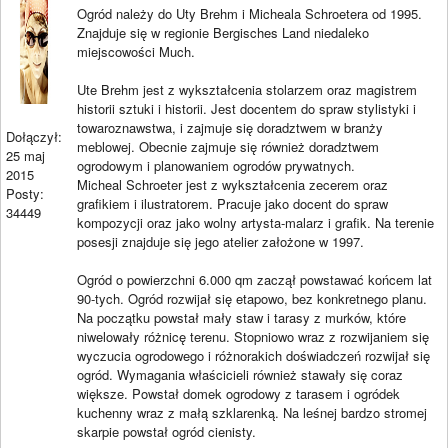
Ogród należy do Uty Brehm i Micheala Schroetera od 1995.
Znajduje się w regionie Bergisches Land niedaleko
miejscowości Much.
Ute Brehm jest z wykształcenia stolarzem oraz magistrem
historii sztuki i historii. Jest docentem do spraw stylistyki i
towaroznawstwa, i zajmuje się doradztwem w branży
Dołączył:
meblowej. Obecnie zajmuje się również doradztwem
25 maj
ogrodowym i planowaniem ogrodów prywatnych.
2015
Micheal Schroeter jest z wykształcenia zecerem oraz
Posty:
grafikiem i ilustratorem. Pracuje jako docent do spraw
34449
kompozycji oraz jako wolny artysta-malarz i grafik. Na terenie
posesji znajduje się jego atelier założone w 1997.
Ogród o powierzchni 6.000 qm zaczął powstawać końcem lat
90-tych. Ogród rozwijał się etapowo, bez konkretnego planu.
Na początku powstał mały staw i tarasy z murków, które
niwelowały różnicę terenu. Stopniowo wraz z rozwijaniem się
wyczucia ogrodowego i różnorakich doświadczeń rozwijał się
ogród. Wymagania właścicieli również stawały się coraz
większe. Powstał domek ogrodowy z tarasem i ogródek
kuchenny wraz z małą szklarenką. Na leśnej bardzo stromej
skarpie powstał ogród cienisty.