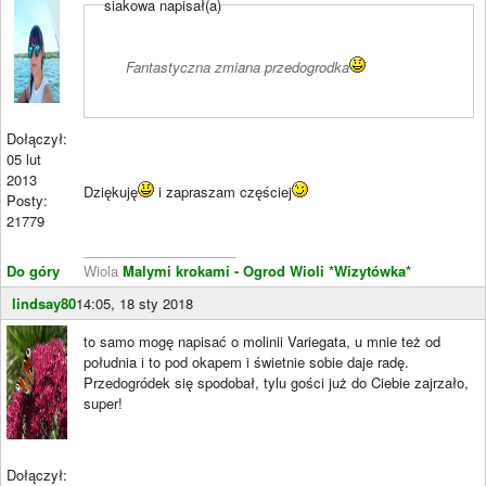
siakowa napisał(a)
Fantastyczna zmiana przedogrodka
Dołączył:
05 lut
2013
Dziękuję
i zapraszam częściej
Posty:
21779
____________________
Do góry
Wiola
Malymi krokami - Ogrod Wioli
*Wizytówka*
lindsay80
14:05, 18 sty 2018
to samo mogę napisać o molinii Variegata, u mnie też od
południa i to pod okapem i świetnie sobie daje radę.
Przedogródek się spodobał, tylu gości już do Ciebie zajrzało,
super!
Dołączył: