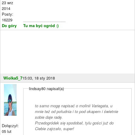
23 wrz
2014
Posty:
16229
____________________
Do góry
Tu ma być ogród :)
Wiolka5_7
15:03, 18 sty 2018
lindsay80 napisał(a)
to samo mogę napisać o molinii Variegata, u
mnie też od południa i to pod okapem i świetnie
sobie daje radę.
Przedogródek się spodobał, tylu gości już do
Dołączył:
Ciebie zajrzało, super!
05 lut