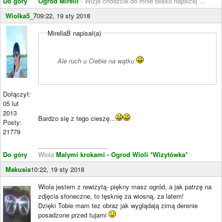
Do góry
Ogród Mirelli
- Wizje chodźcie do mnie blisko najbliżej ...
Wiolka5_7
09:22, 19 sty 2018
MirellaB napisał(a)
Ale ruch u Ciebie na wątku
Dołączył:
05 lut
2013
Bardzo się z tego cieszę...
Posty:
21779
____________________
Do góry
Wiola
Malymi krokami - Ogrod Wioli
*Wizytówka*
Makusia
10:22, 19 sty 2018
Wiola jestem z rewizytą- piękny masz ogród, a jak patrzę na
zdjęcia słoneczne, to tęsknię za wiosną, za latem!
Dzięki Tobie mam tez obraz jak wyglądają zimą derenie
posadzone przed tujami