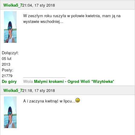
Wiolka5_7
21:04, 17 sty 2018
W zeszłym roku ruszyła w połowie kwietnia, mam ją na
wystawie wschodniej...
Dołączył:
05 lut
2013
Posty:
21779
____________________
Do góry
Wiola
Malymi krokami - Ogrod Wioli
*Wizytówka*
Wiolka5_7
21:18, 17 sty 2018
A i zaczyna kwitnąć w lipcu...