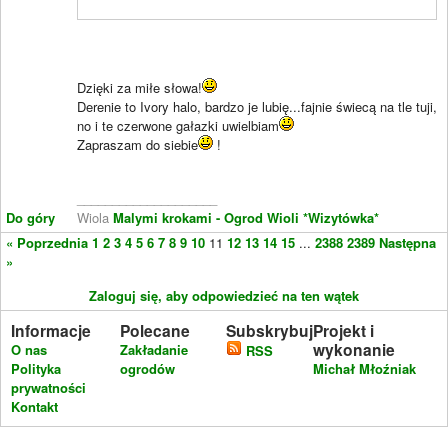
Dzięki za miłe słowa!
Derenie to Ivory halo, bardzo je lubię...fajnie świecą na tle tuji,
no i te czerwone gałazki uwielbiam
Zapraszam do siebie
!
____________________
Do góry
Wiola
Malymi krokami - Ogrod Wioli
*Wizytówka*
« Poprzednia
1
2
3
4
5
6
7
8
9
10
11
12
13
14
15
...
2388
2389
Następna
»
Zaloguj się, aby odpowiedzieć na ten wątek
Informacje
Polecane
Subskrybuj
Projekt i
wykonanie
O nas
Zakładanie
RSS
Polityka
ogrodów
Michał Młoźniak
prywatności
Kontakt