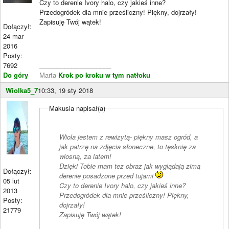
Czy to derenie Ivory halo, czy jakieś inne?
Przedogródek dla mnie prześliczny! Piękny, dojrzały!
Zapisuję Twój wątek!
Dołączył:
24 mar
2016
Posty:
7692
____________________
Do góry
Marta
Krok po kroku w tym natłoku
Wiolka5_7
10:33, 19 sty 2018
Makusia napisał(a)
Wiola jestem z rewizytą- piękny masz ogród, a
jak patrzę na zdjęcia słoneczne, to tęsknię za
wiosną, za latem!
Dzięki Tobie mam tez obraz jak wyglądają zimą
Dołączył:
derenie posadzone przed tujami
05 lut
Czy to derenie Ivory halo, czy jakieś inne?
2013
Przedogródek dla mnie prześliczny! Piękny,
Posty:
dojrzały!
21779
Zapisuję Twój wątek!