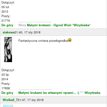
Dołączył:
05 lut
2013
Posty:
21779
____________________
Do góry
Wiola
Malymi krokami - Ogrod Wioli
*Wizytówka*
siakowa
21:40, 17 sty 2018
Fantastyczna zmiana przedogrodka
Dołączył:
23 lip
2014
Posty:
17658
____________________
Do góry
Małymi krokami bo własnymi ręcami... :)
***
Wizytówka
Wiolka5_7
21:47, 17 sty 2018