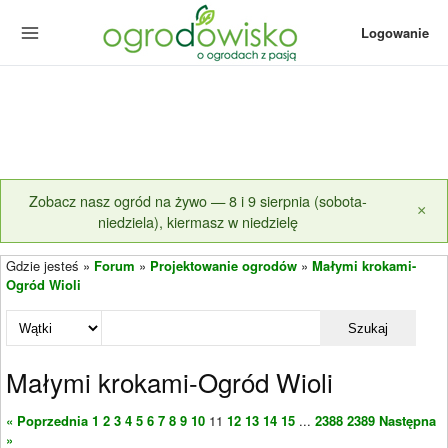
Logowanie
Zobacz nasz ogród na żywo — 8 i 9 sierpnia (sobota-
×
niedziela), kiermasz w niedzielę
Gdzie jesteś »
Forum
»
Projektowanie ogrodów
»
Małymi krokami-
Ogród Wioli
Szukaj
Małymi krokami-Ogród Wioli
« Poprzednia
1
2
3
4
5
6
7
8
9
10
11
12
13
14
15
...
2388
2389
Następna
»