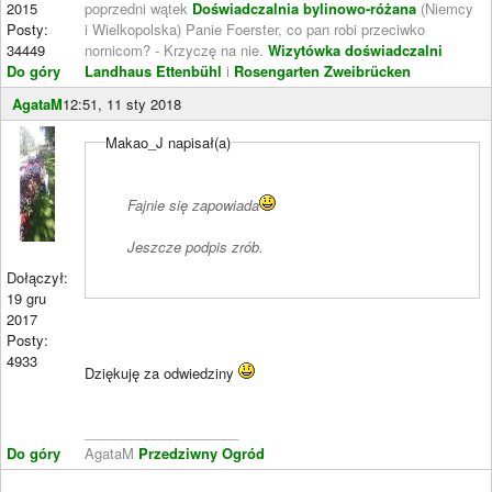
2015
poprzedni wątek
Doświadczalnia bylinowo-różana
(Niemcy
Posty:
i Wielkopolska) Panie Foerster, co pan robi przeciwko
34449
nornicom? - Krzyczę na nie.
Wizytówka doświadczalni
Do góry
Landhaus Ettenbühl
i
Rosengarten Zweibrücken
AgataM
12:51, 11 sty 2018
Makao_J napisał(a)
Fajnie się zapowiada
Jeszcze podpis zrób.
Dołączył:
19 gru
2017
Posty:
4933
Dziękuję za odwiedziny
____________________
Do góry
AgataM
Przedziwny Ogród