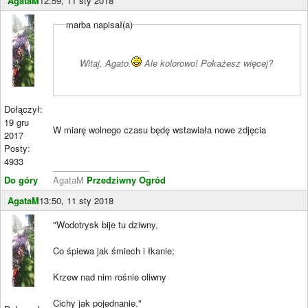
AgataM
12:59, 11 sty 2018
marba napisał(a)
Witaj, Agato.
Ale kolorowo! Pokażesz więcej?
Dołączył:
19 gru
W miarę wolnego czasu będę wstawiała nowe zdjęcia
2017
Posty:
4933
____________________
Do góry
AgataM
Przedziwny Ogród
AgataM
13:50, 11 sty 2018
"Wodotrysk bije tu dziwny,
Co śpiewa jak śmiech i łkanie;
Krzew nad nim rośnie oliwny
Cichy jak pojednanie."