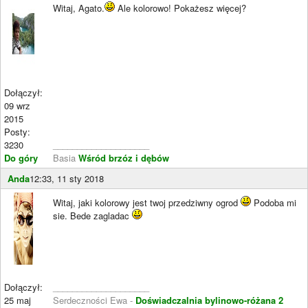
Witaj, Agato.
Ale kolorowo! Pokażesz więcej?
Dołączył:
09 wrz
2015
Posty:
3230
____________________
Do góry
Basia
Wśród brzóz i dębów
Anda
12:33, 11 sty 2018
Witaj, jaki kolorowy jest twoj przedziwny ogrod
Podoba mi
sie. Bede zagladac
Dołączył:
____________________
25 maj
Serdeczności Ewa -
Doświadczalnia bylinowo-różana 2