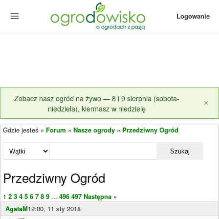
Logowanie
Zobacz nasz ogród na żywo — 8 i 9 sierpnia (sobota-
×
niedziela), kiermasz w niedzielę
Gdzie jesteś »
Forum
»
Nasze ogrody
»
Przedziwny Ogród
Szukaj
Przedziwny Ogród
1
2
3
4
5
6
7
8
9
...
496
497
Następna »
AgataM
12:00, 11 sty 2018