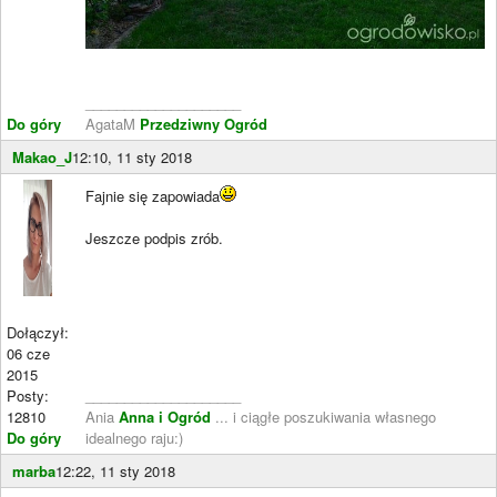
____________________
Do góry
AgataM
Przedziwny Ogród
Makao_J
12:10, 11 sty 2018
Fajnie się zapowiada
Jeszcze podpis zrób.
Dołączył:
06 cze
2015
Posty:
____________________
12810
Ania
Anna i Ogród
... i ciągłe poszukiwania własnego
Do góry
idealnego raju:)
marba
12:22, 11 sty 2018