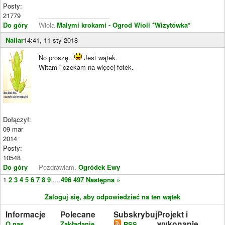
Posty:
21779
____________________
Do góry
Wiola
Malymi krokami - Ogrod Wioli
*Wizytówka*
Nallar
14:41, 11 sty 2018
No proszę...
Jest wątek.
Witam i czekam na więcej fotek.
Dołączył:
09 mar
2014
Posty:
10548
____________________
Do góry
Pozdrawiam.
Ogródek Ewy
1
2
3
4
5
6
7
8
9
...
496
497
Następna »
Zaloguj się, aby odpowiedzieć na ten wątek
Informacje
Polecane
Subskrybuj
Projekt i
wykonanie
O nas
Zakładanie
RSS