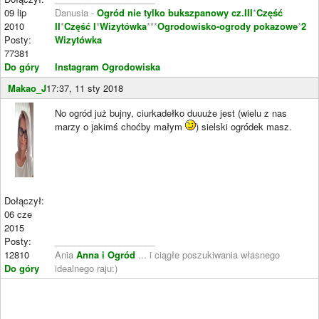
09 lip
Danusia -
Ogród nie tylko bukszpanowy cz.III
*
Część
2010
II
*
Część I
*
Wizytówka
***
Ogrodowisko-ogrody pokazowe
*
2
Posty:
Wizytówka
77381
Do góry
Instagram Ogrodowiska
Makao_J
17:37, 11 sty 2018
No ogród już bujny, ciurkadełko duuuże jest (wielu z nas
marzy o jakimś choćby małym
) sielski ogródek masz.
Dołączył:
06 cze
2015
Posty:
____________________
12810
Ania
Anna i Ogród
... i ciągłe poszukiwania własnego
Do góry
idealnego raju:)