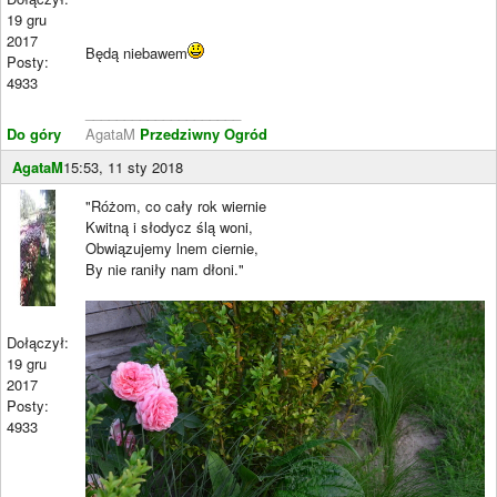
19 gru
2017
Będą niebawem
Posty:
4933
____________________
Do góry
AgataM
Przedziwny Ogród
AgataM
15:53, 11 sty 2018
"Różom, co cały rok wiernie
Kwitną i słodycz ślą woni,
Obwiązujemy lnem ciernie,
By nie raniły nam dłoni."
Dołączył:
19 gru
2017
Posty:
4933