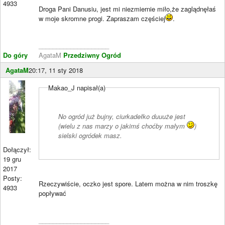
4933
Droga Pani Danusiu, jest mi niezmiernie miło,że zaglądnęłaś
w moje skromne progi. Zapraszam częściej
.
____________________
Do góry
AgataM
Przedziwny Ogród
AgataM
20:17, 11 sty 2018
Makao_J napisał(a)
No ogród już bujny, ciurkadełko duuuże jest
(wielu z nas marzy o jakimś choćby małym
)
sielski ogródek masz.
Dołączył:
19 gru
2017
Posty:
Rzeczywiście, oczko jest spore. Latem można w nim troszkę
4933
popływać
____________________