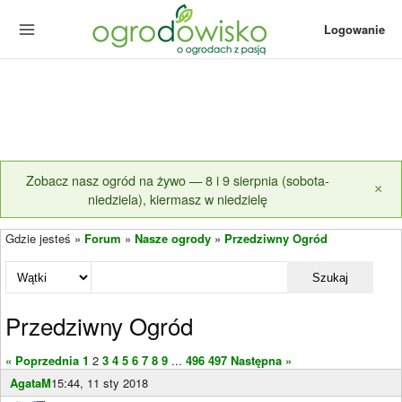
Logowanie
Zobacz nasz ogród na żywo — 8 i 9 sierpnia (sobota-
×
niedziela), kiermasz w niedzielę
Gdzie jesteś »
Forum
»
Nasze ogrody
»
Przedziwny Ogród
Szukaj
Przedziwny Ogród
« Poprzednia
1
2
3
4
5
6
7
8
9
...
496
497
Następna »
AgataM
15:44, 11 sty 2018