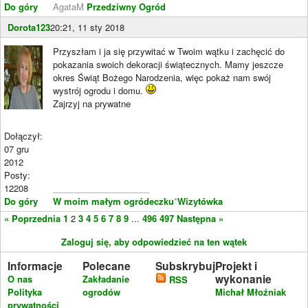
Do góry
AgataM
Przedziwny Ogród
Dorota123
20:21, 11 sty 2018
Przyszłam i ja się przywitać w Twoim wątku i zachęcić do
pokazania swoich dekoracji świątecznych. Mamy jeszcze
okres Świąt Bożego Narodzenia, więc pokaż nam swój
wystrój ogrodu i domu.
Zajrzyj na prywatne
Dołączył:
07 gru
2012
Posty:
12208
____________________
Do góry
W moim małym ogródeczku
*
Wizytówka
« Poprzednia
1
2
3
4
5
6
7
8
9
...
496
497
Następna »
Zaloguj się, aby odpowiedzieć na ten wątek
Informacje
Polecane
Subskrybuj
Projekt i
wykonanie
O nas
Zakładanie
RSS
Polityka
ogrodów
Michał Młoźniak
prywatności