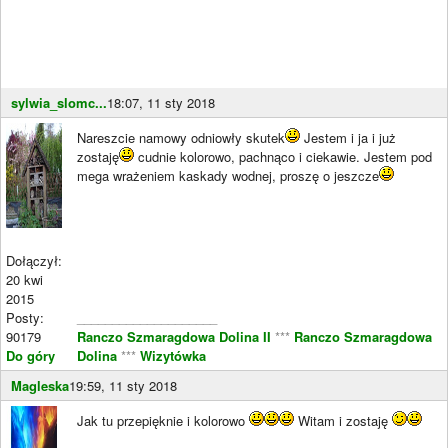
sylwia_slomc...
18:07, 11 sty 2018
Nareszcie namowy odniowły skutek
Jestem i ja i już
zostaję
cudnie kolorowo, pachnąco i ciekawie. Jestem pod
mega wrażeniem kaskady wodnej, proszę o jeszcze
Dołączył:
20 kwi
2015
Posty:
____________________
90179
Ranczo Szmaragdowa Dolina II
***
Ranczo Szmaragdowa
Do góry
Dolina
***
Wizytówka
Magleska
19:59, 11 sty 2018
Jak tu przepięknie i kolorowo
Witam i zostaję