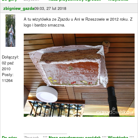
zbigniew_gazda
09:03, 27 lut 2018
A tu wizytówka ze Zjazdu u Ani w Rzeszowie w 2012 roku. Z
logo i bardzo smaczna.
Dołączył:
02 paź
2010
Posty:
11264
____________________
Do góry
Zbyszek - ***
Nasz przydomowy ogródek
***
Wizytówka
***