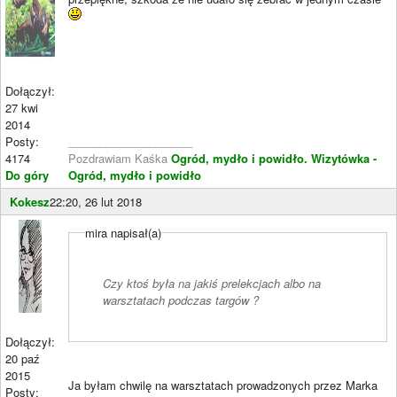
Dołączył:
27 kwi
2014
Posty:
____________________
4174
Pozdrawiam Kaśka
Ogród, mydło i powidło.
Wizytówka -
Do góry
Ogród, mydło i powidło
Kokesz
22:20, 26 lut 2018
mira napisał(a)
Czy ktoś była na jakiś prelekcjach albo na
warsztatach podczas targów ?
Dołączył:
20 paź
2015
Ja byłam chwilę na warsztatach prowadzonych przez Marka
Posty: