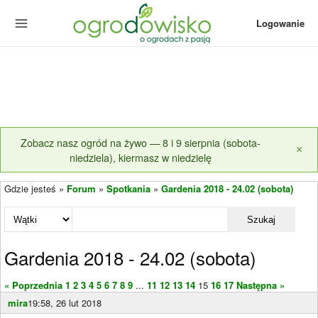
Logowanie
Zobacz nasz ogród na żywo — 8 i 9 sierpnia (sobota-
×
niedziela), kiermasz w niedzielę
Gdzie jesteś »
Forum
»
Spotkania
»
Gardenia 2018 - 24.02 (sobota)
Szukaj
Gardenia 2018 - 24.02 (sobota)
« Poprzednia
1
2
3
4
5
6
7
8
9
...
11
12
13
14
15
16
17
Następna »
mira
19:58, 26 lut 2018