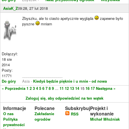
AsiaK_Z
09:28, 27 lut 2018
Zbyszku, ale to ciasto apetycznie wygląda
zapewne było
pyszne
mniam
Dołączył:
18 sie
2014
Posty:
11771
____________________
Do góry
Asia -
Kiedyś będzie pięknie i u mnie - od nowa
« Poprzednia
1
2
3
4
5
6
7
8
9
...
11
12
13
14
15
16
17
Następna »
Zaloguj się, aby odpowiedzieć na ten wątek
Informacje
Polecane
Subskrybuj
Projekt i
wykonanie
O nas
Zakładanie
RSS
Polityka
ogrodów
Michał Młoźniak
prywatności