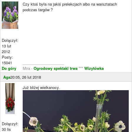
Czy ktoś była na jakiś prelekcjach albo na warsztatach
podczas targów ?
Dołączył:
13 lut
2012
Posty:
15041
____________________
Do góry
Mira -
Ogrodowy spektakl trwa
***
Wizytówka
Aga
20:05, 26 lut 2018
Już bliżej wielkanocy.
Dołączył:
30 lis