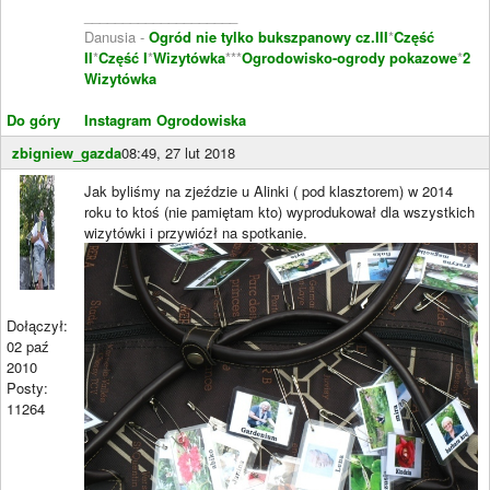
____________________
Danusia -
Ogród nie tylko bukszpanowy cz.III
*
Część
II
*
Część I
*
Wizytówka
***
Ogrodowisko-ogrody pokazowe
*
2
Wizytówka
Do góry
Instagram Ogrodowiska
zbigniew_gazda
08:49, 27 lut 2018
Jak byliśmy na zjeździe u Alinki ( pod klasztorem) w 2014
roku to ktoś (nie pamiętam kto) wyprodukował dla wszystkich
wizytówki i przywiózł na spotkanie.
Dołączył:
02 paź
2010
Posty:
11264