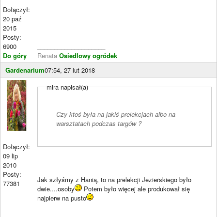
Dołączył:
20 paź
2015
Posty:
6900
____________________
Do góry
Renata
Osiedlowy ogródek
Gardenarium
07:54, 27 lut 2018
mira napisał(a)
Czy ktoś była na jakiś prelekcjach albo na
warsztatach podczas targów ?
Dołączył:
09 lip
2010
Posty:
Jak szłyśmy z Hanią, to na prelekcji Jezierskiego było
77381
dwie....osoby
Potem było więcej ale produkował się
najpierw na pusto