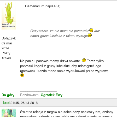
Gardenarium napisał(a)
Oczywiście, że nie mam nic przeciwko
Już
nawet grupa lubelska z takimi wystąpi
Dołączył:
09 mar
2014
Posty:
10548
No panie i panowie mamy drzwi otwarte.
Teraz tylko
poprosić kogoś z grupy lubelskiej aby udostępnił logo
(gotowca) i każda może sobie wydrukować przed wyprawą.
____________________
Do góry
Pozdrawiam.
Ogródek Ewy
katel
21:45, 26 lut 2018
Świetna relacja z targów ale sobie oczy nacieszyłam, ozdoby
przepiękne, szkoda że nie udało się zebrać w jednym czasie