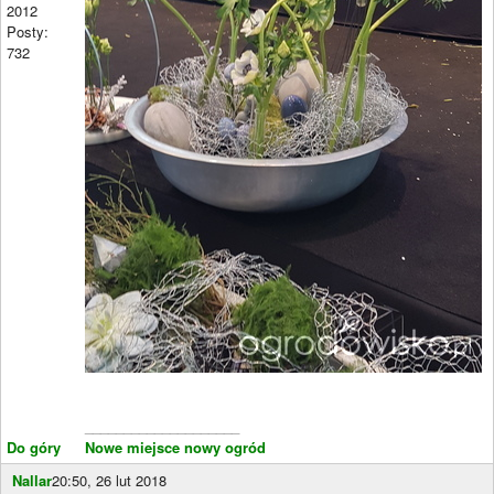
2012
Posty:
732
____________________
Do góry
Nowe miejsce nowy ogród
Nallar
20:50, 26 lut 2018