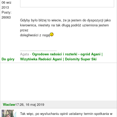
06 wrz
2013
Posty:
26063
Gdyby było bliżej to wiecie, że ja jestem do dyspozycji jako
kierownica, niestety na tak długą podróż uziemiona jestem
przez
dolegliwości z nogą
____________________
Agata -
Ogrodowe radości i rozterki - ogród Agani
|
Do góry
Wizytówka Radości Agani
| Dolomity Super Ski
Waclaw
17:26, 16 maj 2019
Tak więc, po wysłuchaniu opinii ustalamy termin spotkania w