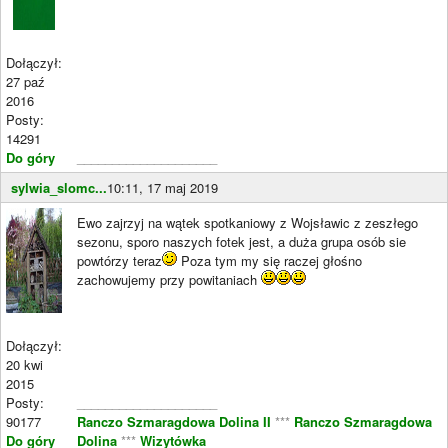
Dołączył:
27 paź
2016
Posty:
14291
Do góry
____________________
sylwia_slomc...
10:11, 17 maj 2019
Ewo zajrzyj na wątek spotkaniowy z Wojsławic z zeszłego
sezonu, sporo naszych fotek jest, a duża grupa osób sie
powtórzy teraz
Poza tym my się raczej głośno
zachowujemy przy powitaniach
Dołączył:
20 kwi
2015
Posty:
____________________
90177
Ranczo Szmaragdowa Dolina II
***
Ranczo Szmaragdowa
Do góry
Dolina
***
Wizytówka