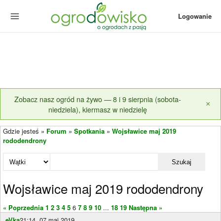
Logowanie
Zobacz nasz ogród na żywo — 8 i 9 sierpnia (sobota-
×
niedziela), kiermasz w niedzielę
Gdzie jesteś »
Forum
»
Spotkania
»
Wojsławice maj 2019
rododendrony
Szukaj
Wojsławice maj 2019 rododendrony
« Poprzednia
1
2
3
4
5
6
7
8
9
10
...
18
19
Następna »
eVka
21:14, 07 maj 2019