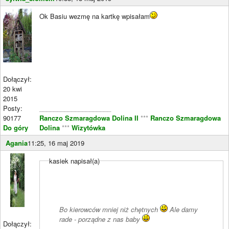
Ok Basiu wezmę na kartkę wpisałam
Dołączył:
20 kwi
2015
Posty:
____________________
90177
Ranczo Szmaragdowa Dolina II
***
Ranczo Szmaragdowa
Do góry
Dolina
***
Wizytówka
Agania
11:25, 16 maj 2019
kasiek napisał(a)
Bo kierowców mniej niż chętnych
Ale damy
rade - porządne z nas baby
Dołączył: