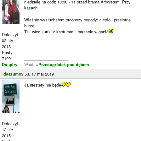
niedzielę na godz 10:30 - 11 przed bramą Arboretum. Przy
kasach.
Właśnie wysłuchałem prognozy pogody: ciepło i przelotne
burze.
Tak więc kurtki z kapturami i parasole w garść
Dołączył:
03 sty
2018
Posty:
7199
____________________
Do góry
Wacław
Przedogródek pod dębem
daszum
09:53, 17 maj 2019
Ja niestety nie będę
Dołączył:
12 sie
2015