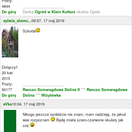
Posty:
4844
____________________
Do góry
Danka
Ogród w Klein Kottorz
okolice Opola
sylwia_slomc...
09:57, 17 maj 2019
Szkoda
Dołączył:
20 kwi
2015
Posty:
____________________
90177
Ranczo Szmaragdowa Dolina II
***
Ranczo Szmaragdowa
Do góry
Dolina
***
Wizytówka
eVka
10:04, 17 maj 2019
Nikogo jeszcze osobiście nie znam, mam nadzieję, że jakoś
was rozpoznam
Będę miała szaro-czerwone okulary jak
coś