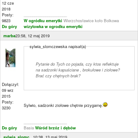
12 cze
2018
Posty:
____________________
9823
W ogródku emerytki
Wierzchosławice koło Bolkowa
Do góry
wizytowka w ogrodku emerytki
marba
23:58, 12 maj 2019
sylwia_slomczewska napisał(a)
Pytanie do Tych co pojada, czy ktos reflektuje
na sadzonki kapuściane , brokułowe i ziołowe?
Brać czy chętnych brak?
Dołączył:
09 wrz
2015
Posty:
Sylwio, sadzonki ziołowe chętnie przygarnę.
3230
____________________
Do góry
Basia
Wśród brzóz i dębów
sylwia_slomc...
10:38, 13 maj 2019