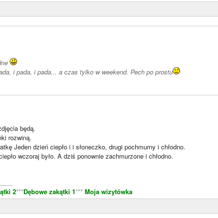
ędne
ada, i pada, i pada... a czas tylko w weekend. Pech po prostu
zdjęcia będą.
nki rozwiną.
tkę Jeden dzień ciepło i i słoneczko, drugi pochmurny i chłodno.
ciepło wczoraj było. A dziś ponownie zachmurzone i chłodno.
____
tki 2
***
Dębowe zakątki 1
***
Moja wizytówka