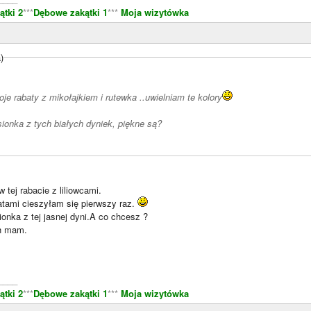
tki 2
***
Dębowe zakątki 1
***
Moja wizytówka
)
je rabaty z mikołajkiem i rutewka ..uwielniam te kolory
sionka z tych białych dyniek, piękne są?
w tej rabacie z liliowcami.
tami cieszyłam się pierwszy raz.
onka z tej jasnej dyni.A co chcesz ?
ch mam.
____
tki 2
***
Dębowe zakątki 1
***
Moja wizytówka