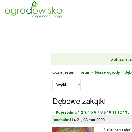
Zobacz nas
Gdzie jesteś »
Forum
»
Nasze ogrody
»
Dęb
Dębowe zakątki
« Poprzednia
1
2
3
4
5
6
7
8
9
10
11
12
13
...
anabuko1
14:21, 08 mar 2020
Nallar napisał(a)