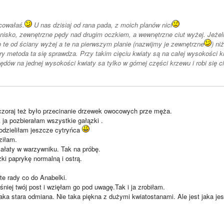
acowałaś.
U nas dzisiaj od rana pada, z moich planów nici
 nisko, zewnętrzne pędy nad drugim oczkiem, a wewnętrzne ciut wyżej. Jeżeli
o te od ściany wyżej a te na pierwszym planie (nazwijmy je zewnętrzne
) niż
ory metoda ta się sprawdza. Przy takim cięciu kwiaty są na całej wysokości 
ędów na jednej wysokości kwiaty sa tylko w górnej części krzewu i robi się c
zoraj też było przecinanie drzewek owocowych prze męża.
 ja pozbierałam wszystkie gałązki .
podzieliłam jeszcze cytryńca
ziłam.
ałaty w warzywniku. Tak na próbę.
ki paprykę normalną i ostrą.
te rady co do Anabelki.
iej twój post i wzięłam go pod uwagę.Tak i ja zrobiłam.
aka stara odmiana. Nie taka piękna z dużymi kwiatostanami. Ale jest jaka jes
____