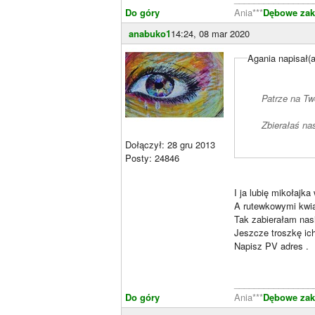
Do góry
Ania***
Dębowe zaką
anabuko1
14:24, 08 mar 2020
Agania napisał(a
Patrze na Two
Zbierałaś na
Dołączył: 28 gru 2013
Posty: 24846
I ja lubię mikołajka 
A rutewkowymi kwia
Tak zabierałam nasi
Jeszcze troszkę i
Napisz PV adres .
________________
Do góry
Ania***
Dębowe zaką