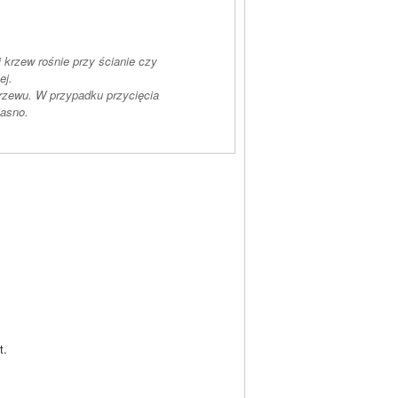
 krzew rośnie przy ścianie czy
ej.
krzewu. W przypadku przycięcia
iasno.
t.