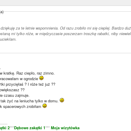
(a)
 dziękuję za te letnie wspomnienia. Od razu zrobiło mi się cieplej. Bardzo dużo
ostaną mi tylko róże, w międzyczasie poszerzam troszkę rabatki, niby niewiel
uciekłam.
.
w kratkę. Raz ciepło, raz zimno.
pracowałam w ogrodzie
tki przycięłaś ? I róże też już ??
powiększasz ??
e czasu zajmuje.
 tak żyć na leniucha tylko w domu.
łek spacerowych zrobiłam
____
tki 2
***
Dębowe zakątki 1
***
Moja wizytówka