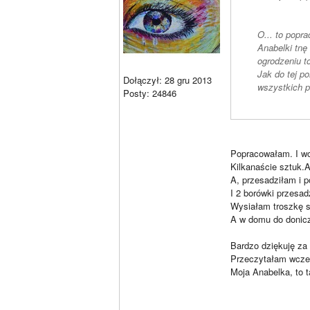
O... to popr
Anabelki tnę
ogrodzeniu t
Jak do tej p
Dołączył: 28 gru 2013
wszystkich p
Posty: 24846
Popracowałam. I wc
Kilkanaście sztuk.A
A, przesadziłam i 
I 2 borówki przesad
Wysiałam troszkę s
A w domu do donicz
Bardzo dziękuję za 
Przeczytałam wcześn
Moja Anabelka, to t
________________