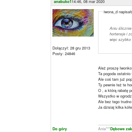
anabuko1
14:46, 08 mar 2020
iwona_d napisał
Aniu ślicznie
hortensje i z
więc szybko 
Dołączył: 28 gru 2013
Posty: 24846
Ależ proszę Iwonko
Ta pogoda ostatnio 
Ale coś tam już po
Ty pewnie też te hor
O , a którą rabatę 
Wszystko w ogrodzi
Ale bez tego trudno
Ja dzisiaj kilka kó
________________
Do góry
Ania***
Dębowe zaką