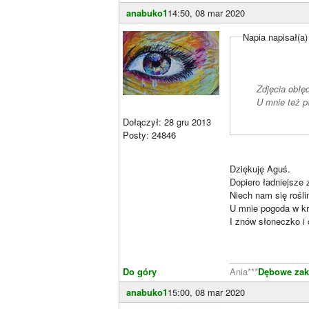
anabuko1
14:50, 08 mar 2020
Napia napisał(a)
Zdjęcia obł
U mnie też p
Dołączył: 28 gru 2013
Posty: 24846
Dziękuję Aguś.
Dopiero ładniejsze 
Niech nam się rośli
U mnie pogoda w kra
I znów słoneczko i 
________________
Do góry
Ania***
Dębowe zaką
anabuko1
15:00, 08 mar 2020