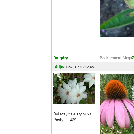
________________
Do góry
Podkarpacie Alicja
Z
Alija
21:57, 07 sie 2022
Dołączył: 04 sty 2021
Posty: 11439