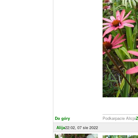
________________
Do góry
Podkarpacie Alicja
Z
Alija
22:02, 07 sie 2022