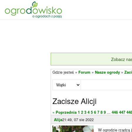
Zobacz nas
Gdzie jesteś »
Forum
»
Nasze ogrody
»
Zaci
Zacisze Alicji
« Poprzednia
1
2
3
4
5
6
7
8
9
...
446
447
44
Alija
21:49, 07 sie 2022
W ogrodzie rządzą 