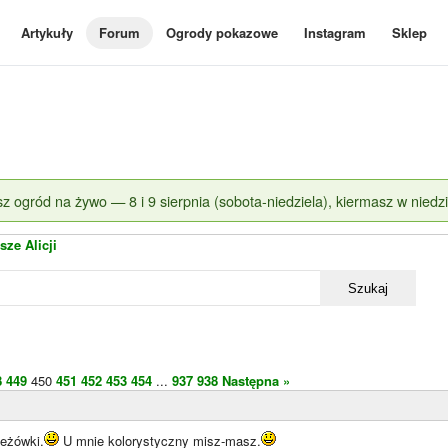
Artykuły
Forum
Ogrody pokazowe
Instagram
Sklep
z ogród na żywo — 8 i 9 sierpnia (sobota-niedziela), kiermasz w niedzi
sze Alicji
Szukaj
8
449
450
451
452
453
454
...
937
938
Następna »
jeżówki.
U mnie kolorystyczny misz-masz.