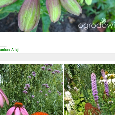
____
acisze Alicji