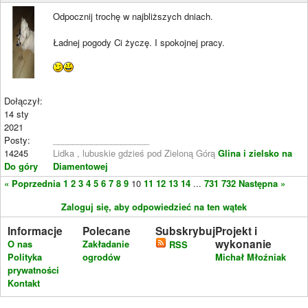
Odpocznij trochę w najbliższych dniach.
Ładnej pogody Ci życzę. I spokojnej pracy.
Dołączył:
14 sty
2021
Posty:
____________________
14245
Lidka , lubuskie gdzieś pod Zieloną Górą
Glina i zielsko na
Do góry
Diamentowej
« Poprzednia
1
2
3
4
5
6
7
8
9
10
11
12
13
14
...
731
732
Następna »
Zaloguj się, aby odpowiedzieć na ten wątek
Informacje
Polecane
Subskrybuj
Projekt i
wykonanie
O nas
Zakładanie
RSS
Polityka
ogrodów
Michał Młoźniak
prywatności
Kontakt