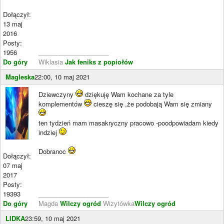
Dołączył:
13 maj
2016
Posty:
1956
____________________
Do góry
Wiklasia
Jak feniks z popiołów
Magleska
22:00, 10 maj 2021
Dziewczyny
dziękuję Wam kochane za tyle
komplementów
cieszę się ,że podobają Wam się zmiany
ten tydzień mam masakryczny pracowo -poodpowiadam kiedy
indziej
Dobranoc
Dołączył:
07 maj
2017
Posty:
19393
____________________
Do góry
Magda
Wilczy ogród
Wizytówka
Wilczy ogród
LIDKA
23:59, 10 maj 2021