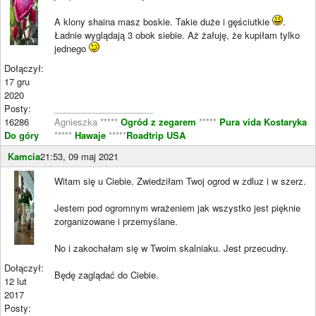
A klony shaina masz boskie. Takie duże i gęściutkie
.
Ładnie wyglądają 3 obok siebie. Aż żałuję, że kupiłam tylko
jednego
Dołączył:
17 gru
2020
Posty:
____________________
16286
Agnieszka *****
Ogród z zegarem
*****
Pura vida Kostaryka
Do góry
*****
Hawaje
*****
Roadtrip USA
Kamcia
21:53, 09 maj 2021
Witam się u Ciebie. Zwiedziłam Twoj ogrod w zdluz i w szerz.
Jestem pod ogromnym wrażeniem jak wszystko jest pięknie
zorganizowane i przemyślane.
No i zakochałam się w Twoim skalniaku. Jest przecudny.
Dołączył:
Będę zaglądać do Ciebie.
12 lut
2017
Posty: