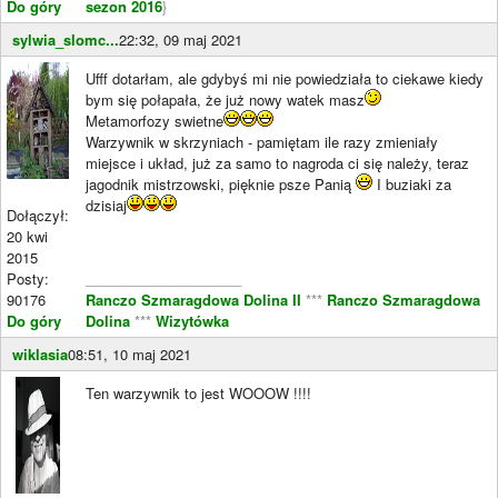
Do góry
sezon 2016
}
sylwia_slomc...
22:32, 09 maj 2021
Ufff dotarłam, ale gdybyś mi nie powiedziała to ciekawe kiedy
bym się połapała, że już nowy watek masz
Metamorfozy swietne
Warzywnik w skrzyniach - pamiętam ile razy zmieniały
miejsce i układ, już za samo to nagroda ci się należy, teraz
jagodnik mistrzowski, pięknie psze Panią
I buziaki za
dzisiaj
Dołączył:
20 kwi
2015
Posty:
____________________
90176
Ranczo Szmaragdowa Dolina II
***
Ranczo Szmaragdowa
Do góry
Dolina
***
Wizytówka
wiklasia
08:51, 10 maj 2021
Ten warzywnik to jest WOOOW !!!!