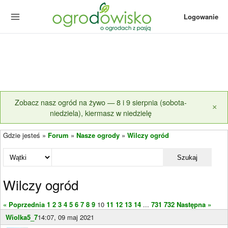
Logowanie
Zobacz nasz ogród na żywo — 8 i 9 sierpnia (sobota-
×
niedziela), kiermasz w niedzielę
Gdzie jesteś »
Forum
»
Nasze ogrody
»
Wilczy ogród
Szukaj
Wilczy ogród
« Poprzednia
1
2
3
4
5
6
7
8
9
10
11
12
13
14
...
731
732
Następna »
Wiolka5_7
14:07, 09 maj 2021