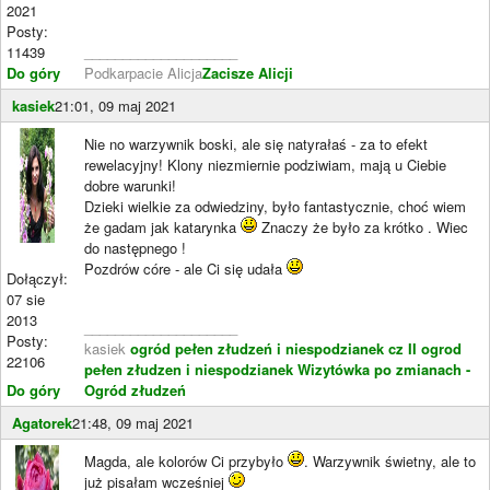
2021
Posty:
11439
____________________
Do góry
Podkarpacie Alicja
Zacisze Alicji
kasiek
21:01, 09 maj 2021
Nie no warzywnik boski, ale się natyrałaś - za to efekt
rewelacyjny! Klony niezmiernie podziwiam, mają u Ciebie
dobre warunki!
Dzieki wielkie za odwiedziny, było fantastycznie, choć wiem
że gadam jak katarynka
Znaczy że było za krótko . Wiec
do następnego !
Pozdrów córe - ale Ci się udała
Dołączył:
07 sie
2013
____________________
Posty:
kasiek
ogród pełen złudzeń i niespodzianek cz II
ogrod
22106
pełen złudzen i niespodzianek
Wizytówka po zmianach -
Do góry
Ogród złudzeń
Agatorek
21:48, 09 maj 2021
Magda, ale kolorów Ci przybyło
. Warzywnik świetny, ale to
już pisałam wcześniej