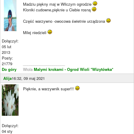
Madziu piękny maj w Wilczym ogrodzie
Kloniki cudowne,pięknie u Ciebie rosną
Część warzywno -owocowa świetnie urządzona
Milej niedzieli
Dołączył:
05 lut
2013
Posty:
21779
____________________
Do góry
Wiola
Malymi krokami - Ogrod Wioli
*Wizytówka*
Alija
16:32, 09 maj 2021
Pięknie, a warzywnik super!!!
Dołączył:
04 sty