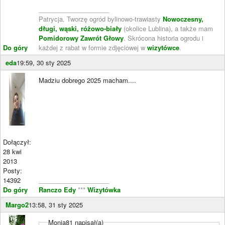
____________________
Patrycja. Tworzę ogród bylinowo-trawiasty
Nowoczesny,
długi, wąski, różowo-biały
(okolice Lublina), a także mam
Pomidorowy Zawrót Głowy
. Skrócona historia ogrodu i
Do góry
każdej z rabat w formie zdjęciowej w
wizytówce
.
eda
19:59, 30 sty 2025
Madziu dobrego 2025 macham....
Dołączył:
28 kwi
2013
Posty:
14392
____________________
Do góry
Ranczo Edy
***
Wizytówka
Margo2
13:58, 31 sty 2025
Monia81 napisał(a)