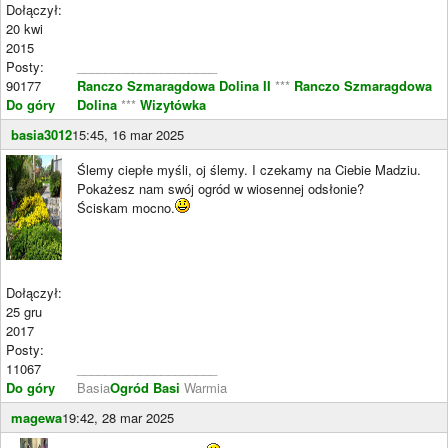
Dołączył:
20 kwi
2015
Posty:
____________________
90177
Ranczo Szmaragdowa Dolina II
***
Ranczo Szmaragdowa
Do góry
Dolina
***
Wizytówka
basia3012
15:45, 16 mar 2025
Ślemy ciepłe myśli, oj ślemy. I czekamy na Ciebie Madziu.
Pokażesz nam swój ogród w wiosennej odsłonie?
Ściskam mocno.
Dołączył:
25 gru
2017
Posty:
11067
____________________
Do góry
Basia
Ogród Basi
Warmia
magewa
19:42, 28 mar 2025