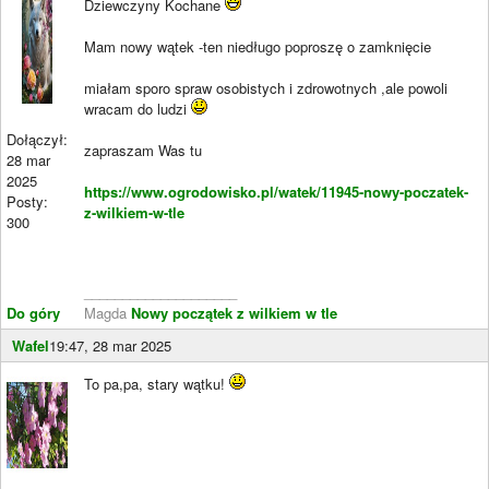
Dziewczyny Kochane
Mam nowy wątek -ten niedługo poproszę o zamknięcie
miałam sporo spraw osobistych i zdrowotnych ,ale powoli
wracam do ludzi
Dołączył:
zapraszam Was tu
28 mar
2025
https://www.ogrodowisko.pl/watek/11945-nowy-poczatek-
Posty:
z-wilkiem-w-tle
300
____________________
Do góry
Magda
Nowy początek z wilkiem w tle
Wafel
19:47, 28 mar 2025
To pa,pa, stary wątku!