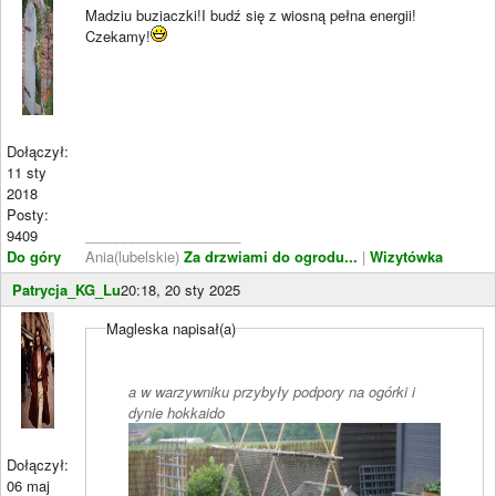
Madziu buziaczki!I budź się z wiosną pełna energii!
Czekamy!
Dołączył:
11 sty
2018
Posty:
9409
____________________
Do góry
Ania(lubelskie)
Za drzwiami do ogrodu...
|
Wizytówka
Patrycja_KG_Lu
20:18, 20 sty 2025
Magleska napisał(a)
a w warzywniku przybyły podpory na ogórki i
dynie hokkaido
Dołączył:
06 maj