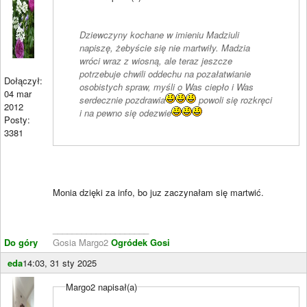
Dziewczyny kochane w imieniu Madziuli
napiszę, żebyście się nie martwiły. Madzia
wróci wraz z wiosną, ale teraz jeszcze
potrzebuje chwili oddechu na pozałatwianie
Dołączył:
osobistych spraw, myśli o Was ciepło i Was
04 mar
serdecznie pozdrawia
powoli się rozkręci
2012
i na pewno się odezwie
Posty:
3381
Monia dzięki za info, bo juz zaczynałam się martwić.
____________________
Do góry
Gosia Margo2
Ogródek Gosi
eda
14:03, 31 sty 2025
Margo2 napisał(a)