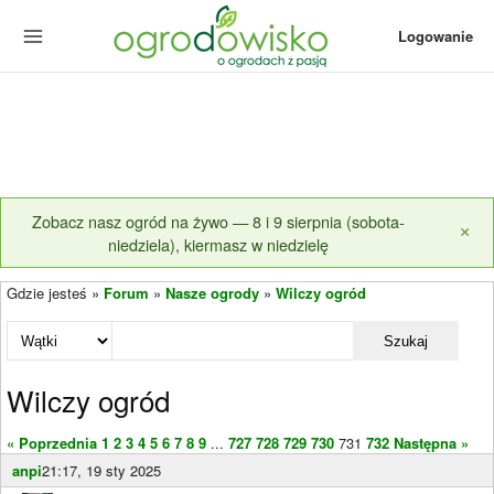
Logowanie
Zobacz nasz ogród na żywo — 8 i 9 sierpnia (sobota-
×
niedziela), kiermasz w niedzielę
Gdzie jesteś »
Forum
»
Nasze ogrody
»
Wilczy ogród
Szukaj
Wilczy ogród
« Poprzednia
1
2
3
4
5
6
7
8
9
...
727
728
729
730
731
732
Następna »
anpi
21:17, 19 sty 2025