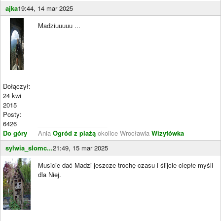
ajka
19:44, 14 mar 2025
Madziuuuuu ...
Dołączył:
24 kwi
2015
Posty:
6426
____________________
Do góry
Ania
Ogród z plażą
okolice Wrocławia
Wizytówka
sylwia_slomc...
21:49, 15 mar 2025
Musicie dać Madzi jeszcze trochę czasu i ślijcie ciepłe myśli
dla Niej.