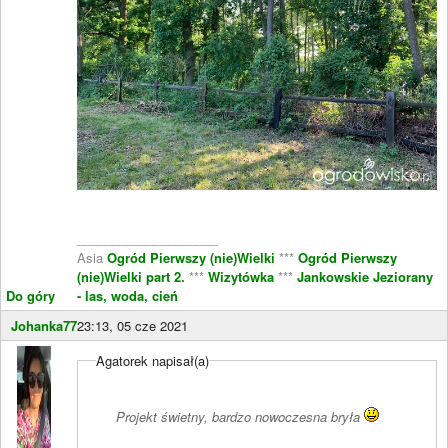
____________________
Asia
Ogród Pierwszy (nie)Wielki
***
Ogród Pierwszy
(nie)Wielki part 2.
***
Wizytówka
***
Jankowskie Jeziorany
Do góry
- las, woda, cień
Johanka77
23:13, 05 cze 2021
Agatorek napisał(a)
Projekt świetny, bardzo nowoczesna bryła