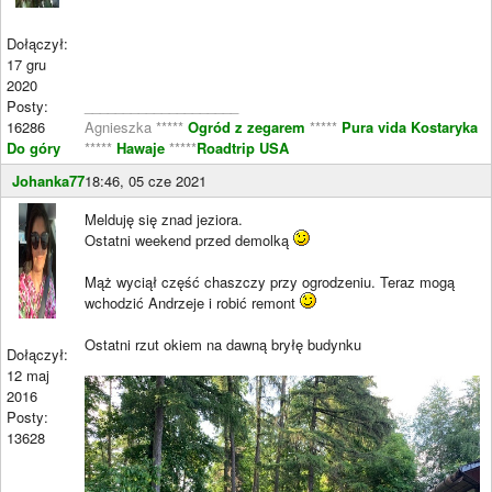
Dołączył:
17 gru
2020
Posty:
____________________
16286
Agnieszka *****
Ogród z zegarem
*****
Pura vida Kostaryka
Do góry
*****
Hawaje
*****
Roadtrip USA
Johanka77
18:46, 05 cze 2021
Melduję się znad jeziora.
Ostatni weekend przed demolką
Mąż wyciął część chaszczy przy ogrodzeniu. Teraz mogą
wchodzić Andrzeje i robić remont
Ostatni rzut okiem na dawną bryłę budynku
Dołączył:
12 maj
2016
Posty:
13628