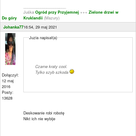
____________________
Juśka
Ogród przy Przyjemnej
+++
Zielone drzwi w
Do góry
Kruklandii
(Mazury)
Johanka77
16:54, 29 maj 2021
Juzia napisał(a)
Czarne kraty cool.
Tylko szyb szkoda
Dołączył:
12 maj
2016
Posty:
13628
Deskowanie robi robotę
Nikt ich nie wybije
____________________