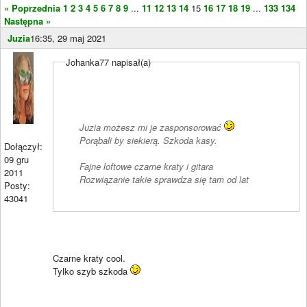
« Poprzednia
1
2
3
4
5
6
7
8
9
...
11
12
13
14
15
16
17
18
19
...
133
134
Następna »
Juzia
16:35, 29 maj 2021
Johanka77 napisał(a)
Juzia możesz mi je zasponsorować
Porąbali by siekierą. Szkoda kasy.
Dołączył:
09 gru
Fajne loftowe czarne kraty i gitara
2011
Rozwiązanie takie sprawdza się tam od lat
Posty:
43041
Czarne kraty cool.
Tylko szyb szkoda