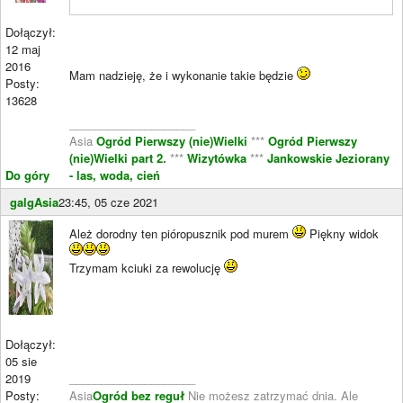
Dołączył:
12 maj
2016
Mam nadzieję, że i wykonanie takie będzie
Posty:
13628
____________________
Asia
Ogród Pierwszy (nie)Wielki
***
Ogród Pierwszy
(nie)Wielki part 2.
***
Wizytówka
***
Jankowskie Jeziorany
Do góry
- las, woda, cień
galgAsia
23:45, 05 cze 2021
Ależ dorodny ten pióropusznik pod murem
Piękny widok
Trzymam kciuki za rewolucję
Dołączył:
05 sie
2019
____________________
Posty:
Asia
Ogród bez reguł
Nie możesz zatrzymać dnia. Ale