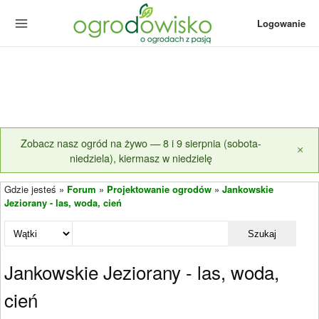
Logowanie
Zobacz nasz ogród na żywo — 8 i 9 sierpnia (sobota-
×
niedziela), kiermasz w niedzielę
Gdzie jesteś »
Forum
»
Projektowanie ogrodów
»
Jankowskie
Jeziorany - las, woda, cień
Szukaj
Jankowskie Jeziorany - las, woda,
cień