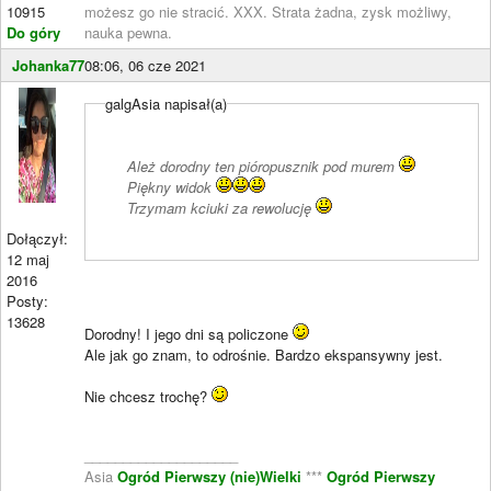
10915
możesz go nie stracić. XXX. Strata żadna, zysk możliwy,
Do góry
nauka pewna.
Johanka77
08:06, 06 cze 2021
galgAsia napisał(a)
Ależ dorodny ten pióropusznik pod murem
Piękny widok
Trzymam kciuki za rewolucję
Dołączył:
12 maj
2016
Posty:
13628
Dorodny! I jego dni są policzone
Ale jak go znam, to odrośnie. Bardzo ekspansywny jest.
Nie chcesz trochę?
____________________
Asia
Ogród Pierwszy (nie)Wielki
***
Ogród Pierwszy