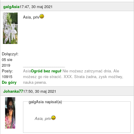
galgAsia
17:47, 30 maj 2021
Asia, priv
Dołączył:
05 sie
2019
____________________
Posty:
Asia
Ogród bez reguł
Nie możesz zatrzymać dnia. Ale
10915
możesz go nie stracić. XXX. Strata żadna, zysk możliwy,
Do góry
nauka pewna.
Johanka77
17:50, 30 maj 2021
galgAsia napisał(a)
Asia, priv