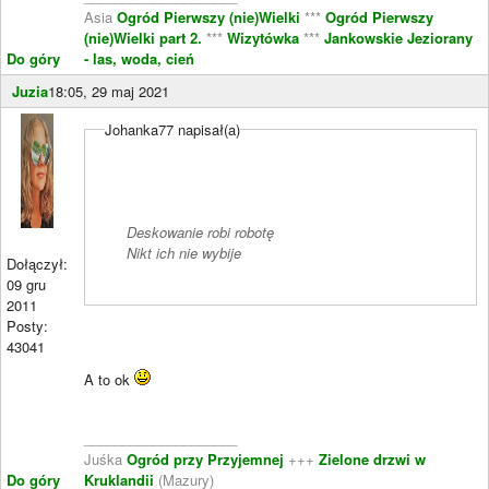
Asia
Ogród Pierwszy (nie)Wielki
***
Ogród Pierwszy
(nie)Wielki part 2.
***
Wizytówka
***
Jankowskie Jeziorany
Do góry
- las, woda, cień
Juzia
18:05, 29 maj 2021
Johanka77 napisał(a)
Deskowanie robi robotę
Nikt ich nie wybije
Dołączył:
09 gru
2011
Posty:
43041
A to ok
____________________
Juśka
Ogród przy Przyjemnej
+++
Zielone drzwi w
Do góry
Kruklandii
(Mazury)