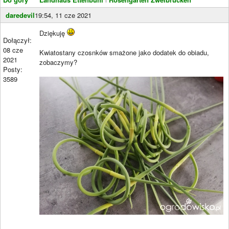
daredevil
19:54, 11 cze 2021
Dziękuję
Dołączył:
08 cze
Kwiatostany czosnków smażone jako dodatek do obiadu,
2021
zobaczymy?
Posty:
3589