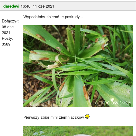
daredevil
16:46, 11 cze 2021
Wypadałoby zbierać te paskudy...
Dołączył:
08 cze
2021
Posty:
3589
Pierwszy zbiór mini ziemniaczków