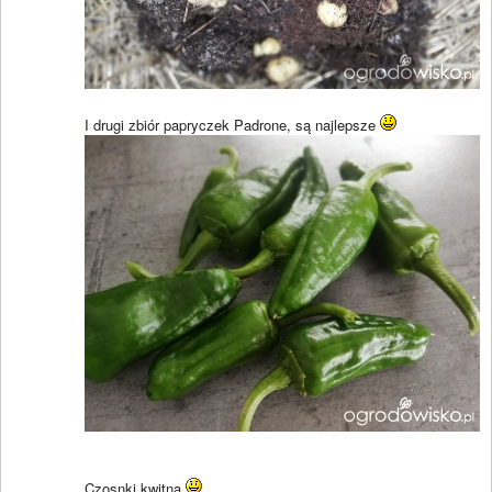
I drugi zbiór papryczek Padrone, są najlepsze
Czosnki kwitną