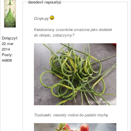
daredevil napisał(a)
Dziękuję
Kwiatostany czosnków smażone jako dodatek
do obiadu, zobaczymy?
Dołączył:
22 mar
2014
Posty:
44806
Truskawki, niestety mokre bo padało trochę