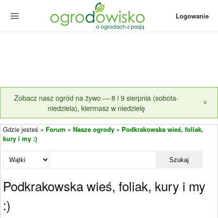
Logowanie
Zobacz nasz ogród na żywo — 8 i 9 sierpnia (sobota-
×
niedziela), kiermasz w niedzielę
Gdzie jesteś »
Forum
»
Nasze ogrody
»
Podkrakowska wieś, foliak,
kury i my :)
Szukaj
Podkrakowska wieś, foliak, kury i my
:)