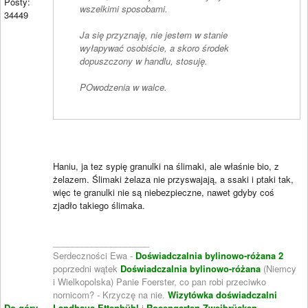
Posty:
wszelkimi sposobami.
34449
Ja się przyznaję, nie jestem w stanie
wyłapywać osobiście, a skoro środek
dopuszczony w handlu, stosuję.
POwodzenia w walce.
Haniu, ja tez sypię granulki na ślimaki, ale właśnie bio, z
żelazem. Ślimaki żelaza nie przyswajają, a ssaki i ptaki tak,
więc te granulki nie są niebezpieczne, nawet gdyby coś
zjadło takiego ślimaka.
____________________
Serdeczności Ewa -
Doświadczalnia bylinowo-różana 2
poprzedni wątek
Doświadczalnia bylinowo-różana
(Niemcy
i Wielkopolska) Panie Foerster, co pan robi przeciwko
nornicom? - Krzyczę na nie.
Wizytówka doświadczalni
Do góry
Landhaus Ettenbühl
i
Rosengarten Zweibrücken