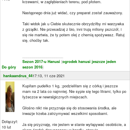
krzewami, w zagłębieniach terenu, pod płotem.
Następnego dnia już widać, czy preparat został zauważony.
Taki widok jak u Ciebie skutecznie obrzydziłby mi warzywka
z grządki. Nie przesadzaj z bio, inni trują miliony pszczół, i
się nie martwia, że ty potem olej z chemią spożywasz. Ratuj
się, choćby tak.
____________________
Sezon 2017-u Hanusi
{
ogrodek hanusi jeszcze jeden
Do góry
sezon 2016
}
hankaandrus_44
17:13, 11 cze 2021
Kupiłam pudełko 1 kg, ;podzieliłam się z córką i jeszcze
mam na 2 lata co najmniej. Nie sypie się tego litrami, tylko po
łyżeczce w newralgicznych miejscach.
Głośno nikt nie przyznaje się do stosowania środka, ale
inwazje trzeba zatrzymywać wszelkimi sposobami.
Dołączył:
Ja się przyznaję, nie jestem w stanie wyłapywać osobiście, a
10 lut
skoro środek dopuszczony w handlu, stosuję.