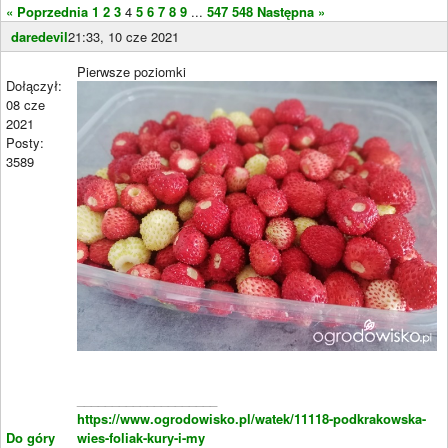
« Poprzednia
1
2
3
4
5
6
7
8
9
...
547
548
Następna »
daredevil
21:33, 10 cze 2021
Pierwsze poziomki
Dołączył:
08 cze
2021
Posty:
3589
____________________
https://www.ogrodowisko.pl/watek/11118-podkrakowska-
Do góry
wies-foliak-kury-i-my