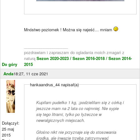
Mnóstwo poziomek ! Można się najeść… mniam
____________________
pozdrawiam i zapraszam do ogladania moich zmagań z
naturą
Sezon 2020-2023 /
Sezon 2016-2018 /
Sezon 2014-
Do góry
2015
Anda
18:27, 11 cze 2021
hankaandrus_44 napisał(a)
Kupiłam pudełko 1 kg, ;podzieliłam się z córką i
jeszcze mam na 2 lata co najmniej. Nie sypie
się tego litrami, tylko po łyżeczce w
newralgicznych miejscach.
Dołączył:
25 maj
Głośno nikt nie przyznaje się do stosowania
2015
środka, ale inwazje trzeba zatrzymywać