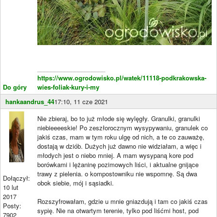
____________________
https://www.ogrodowisko.pl/watek/11118-podkrakowska-
Do góry
wies-foliak-kury-i-my
hankaandrus_44
17:10, 11 cze 2021
Nie zbieraj, bo to już młode się wylęgły. Granulki, granulki
niebieeeeskie! Po zeszłorocznym wysypywaniu, granulek co
jakiś czas, mam w tym roku ulgę od nich, a te co zauważę,
dostają w dziób. Dużych już dawno nie widziałam, a więc i
młodych jest o niebo mniej. A mam wysypaną kore pod
borówkami i lężaninę pozimowych liści, i aktualne gnijące
trawy z pielenia. o kompostowniku nie wspomnę. Są dwa
Dołączył:
obok siebie, mój i sąsiadki.
10 lut
2017
Rozszyfrowałam, gdzie u mnie gniazdują i tam co jakiś czas
Posty:
sypię. Nie na otwartym terenie, tylko pod liśćmi host, pod
7902