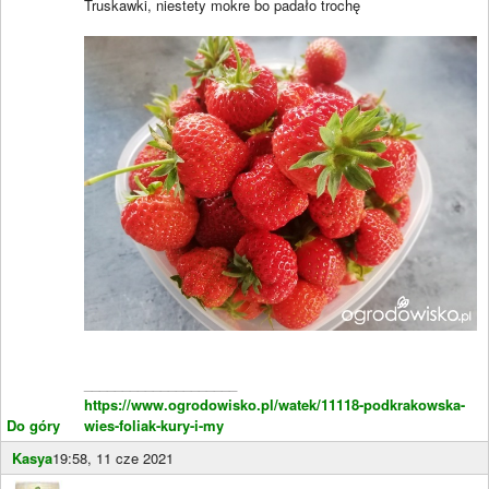
Truskawki, niestety mokre bo padało trochę
____________________
https://www.ogrodowisko.pl/watek/11118-podkrakowska-
Do góry
wies-foliak-kury-i-my
Kasya
19:58, 11 cze 2021