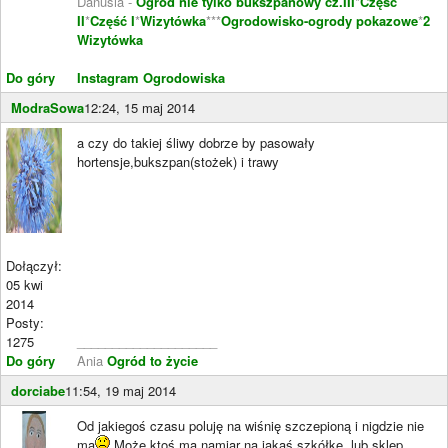
Danusia -
Ogród nie tylko bukszpanowy cz.III
*
Część
II
*
Część I
*
Wizytówka
***
Ogrodowisko-ogrody pokazowe
*
2
Wizytówka
Do góry
Instagram Ogrodowiska
ModraSowa
12:24, 15 maj 2014
a czy do takiej śliwy dobrze by pasowały
hortensje,bukszpan(stożek) i trawy
Dołączył:
05 kwi
2014
Posty:
1275
____________________
Do góry
Ania
Ogród to życie
dorciabe
11:54, 19 maj 2014
Od jakiegoś czasu poluję na wiśnię szczepioną i nigdzie nie
ma
Może ktoś ma namiar na jakąś szkółkę, lub sklep