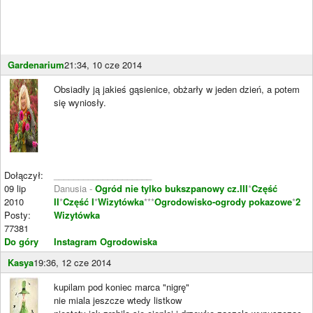
Gardenarium
21:34, 10 cze 2014
Obsiadły ją jakieś gąsienice, obżarły w jeden dzień, a potem
się wyniosły.
Dołączył:
____________________
09 lip
Danusia -
Ogród nie tylko bukszpanowy cz.III
*
Część
2010
II
*
Część I
*
Wizytówka
***
Ogrodowisko-ogrody pokazowe
*
2
Posty:
Wizytówka
77381
Do góry
Instagram Ogrodowiska
Kasya
19:36, 12 cze 2014
kupilam pod koniec marca "nigrę"
nie miala jeszcze wtedy listkow