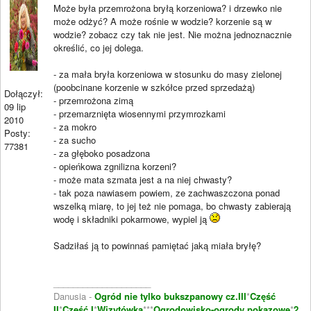
Może była przemrożona bryłą korzeniowa? i drzewko nie
może odżyć? A może rośnie w wodzie? korzenie są w
wodzie? zobacz czy tak nie jest. Nie można jednoznacznie
określić, co jej dolega.
- za mała bryła korzeniowa w stosunku do masy zielonej
(poobcinane korzenie w szkółce przed sprzedażą)
Dołączył:
- przemrożona zimą
09 lip
- przemarznięta wiosennymi przymrozkami
2010
- za mokro
Posty:
- za sucho
77381
- za głęboko posadzona
- opieńkowa zgnilizna korzeni?
- może mata szmata jest a na niej chwasty?
- tak poza nawiasem powiem, ze zachwaszczona ponad
wszelką miarę, to jej też nie pomaga, bo chwasty zabierają
wodę i składniki pokarmowe, wypiel ją
Sadziłaś ją to powinnaś pamiętać jaką miała bryłę?
____________________
Danusia -
Ogród nie tylko bukszpanowy cz.III
*
Część
II
*
Część I
*
Wizytówka
***
Ogrodowisko-ogrody pokazowe
*
2