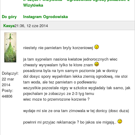
Wizytówka
Do góry
Instagram Ogrodowiska
Kasya
21:36, 12 cze 2014
niestety nie pamietam bryly korzeniowej
ja tam sypnelam nasiona kwiatow jednorocznych wiec
chwasty wyrywalam tylko te ktore znam
posadzona byla na tym samym poziomie jak w donicy
Dołączył:
dol dosyc spory wypelnilam lekka ziemią ogrodową, nie stoi
22 mar
tam woda, ale tez pamietam o podlewaniu
2014
wszystkie pozostale nigry w szkolce wygladaly tak samo, jak
Posty:
pojechalam je zobaczyc ze 2-3 tyg temu
44806
wiec moze to przemrozone korzenie ?
wydaje mi sie ze ona tam zimowala w tej donicy (dosc duza)
powinni mi przyjac reklamacje ? bo jakos sie migają..