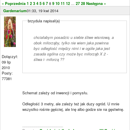
« Poprzednia
1
2
3
4
5
6
7
8
9
10
11
12
...
27
28
Następna »
Gardenarium
01:33, 19 kwi 2014
brzydula napisał(a)
chciałabym posadzic u siebie śliwe wisniową, a
obok miłorząby, tylko nie wiem jaka powinna
byc odległość między nimi i w ogóle jaka jest
zasada ogólna czy może byc miłorząb X 2 -
Dołączył:
śliwa i- miłorzą ??
09 lip
2010
Posty:
77381
Schemat zależy od inwencji i pomysłu.
Odłegłość 3 metry, ale zależy też jak duzy ogród. U mnie
wszystko rośnie gęściej, ale tnę albo godze sie na gęstwinę.
____________________