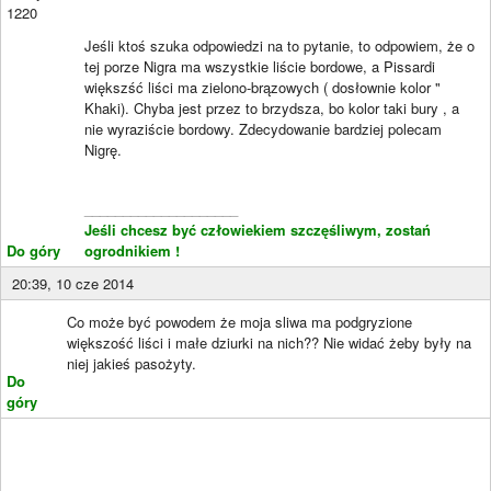
1220
Jeśli ktoś szuka odpowiedzi na to pytanie, to odpowiem, że o
tej porze Nigra ma wszystkie liście bordowe, a Pissardi
większść liści ma zielono-brązowych ( dosłownie kolor "
Khaki). Chyba jest przez to brzydsza, bo kolor taki bury , a
nie wyraziście bordowy. Zdecydowanie bardziej polecam
Nigrę.
____________________
Jeśli chcesz być człowiekiem szczęśliwym, zostań
Do góry
ogrodnikiem !
20:39, 10 cze 2014
Co może być powodem że moja sliwa ma podgryzione
większość liści i małe dziurki na nich?? Nie widać żeby były na
niej jakieś pasożyty.
Do
góry