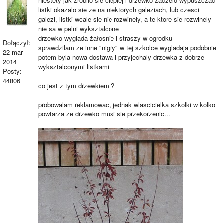
niestety jak zrobilo sie cieplej i drzewko zaczelo wypuszczac
listki okazalo sie ze na niektorych galeziach, lub czesci
galezi, listki wcale sie nie rozwinely, a te ktore sie rozwinely
nie sa w pelni wyksztalcone
drzewko wyglada żałosnie i straszy w ogrodku
Dołączył:
sprawdzilam ze inne "nigry" w tej szkolce wygladaja podobnie
22 mar
potem byla nowa dostawa i przyjechaly drzewka z dobrze
2014
wyksztalconymi listkami
Posty:
44806
co jest z tym drzewkiem ?
probowalam reklamowac, jednak wlascicielka szkolki w kolko
powtarza ze drzewko musi sie przekorzenic...