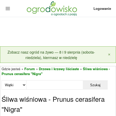
Logowanie
Zobacz nasz ogród na żywo — 8 i 9 sierpnia (sobota-
×
niedziela), kiermasz w niedzielę
Gdzie jesteś »
Forum
»
Drzewa i krzewy liściaste
»
Śliwa wiśniowa -
Prunus cerasifera "Nigra"
Szukaj
Śliwa wiśniowa - Prunus cerasifera
"Nigra"