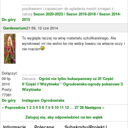
____________________
pozdrawiam i zapraszam do ogladania moich zmagań z
naturą
Sezon 2020-2023 /
Sezon 2016-2018 /
Sezon 2014-
Do góry
2015
Gardenarium
21:59, 12 cze 2014
To wygląda raczej na winę materiału szkółkarskiego. Ale
wyrokować mi nie wolno bo nie widzę towaru na własne oczy i
nie macam
Dołączył:
____________________
09 lip
Danusia -
Ogród nie tylko bukszpanowy cz.III
*
Część
2010
II
*
Część I
*
Wizytówka
***
Ogrodowisko-ogrody pokazowe
*
2
Posty:
Wizytówka
77381
Do góry
Instagram Ogrodowiska
« Poprzednia
1
2
3
4
5
6
7
8
9
10
11
12
...
27
28
Następna »
Zaloguj się, aby odpowiedzieć na ten wątek
Informacje
Polecane
Subskrybuj
Projekt i